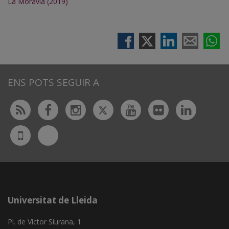
La Moravia (2019)
ENS POTS SEGUIR A
Twitter
Rss
Facebook
Instagram
Youtube
Flickr
Linked
Bluesky
UdL
App
Universitat de Lleida
Pl. de Víctor Siurana, 1