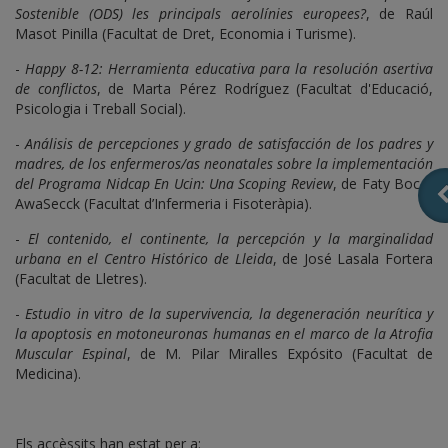
Sostenible (ODS) les principals aerolínies europees?
, de Raúl
Masot Pinilla (Facultat de Dret, Economia i Turisme).
-
Happy 8-12: Herramienta educativa para la resolución asertiva
de conflictos
, de Marta Pérez Rodríguez (Facultat d'Educació,
Psicologia i Treball Social).
-
Análisis de percepciones y grado de satisfacción de los padres y
madres, de los enfermeros/as neonatales sobre la implementación
del Programa Nidcap En Ucin: Una Scoping Review
, de Faty Bocar
AwaSecck (Facultat d’Infermeria i Fisoteràpia).
-
El contenido, el continente, la percepción y la marginalidad
urbana en el Centro Histórico de Lleida
, de José Lasala Fortera
(Facultat de Lletres).
-
Estudio in vitro de la supervivencia, la degeneración neurítica y
la apoptosis en motoneuronas humanas en el marco de la Atrofia
Muscular Espinal
, de M. Pilar Miralles Expósito (Facultat de
Medicina).
Els accèssits han estat per a: