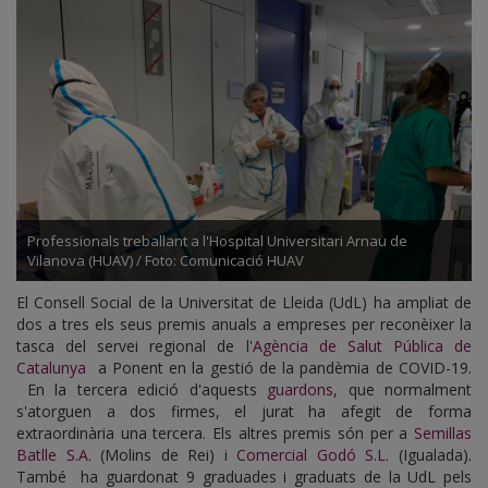
de
la
COVID-
19
Professionals treballant a l'Hospital Universitari Arnau de
Vilanova (HUAV) / Foto: Comunicació HUAV
El Consell Social de la Universitat de Lleida (UdL) ha ampliat de
dos a tres els seus premis anuals a empreses per reconèixer la
tasca del servei regional de l'
Agència de Salut Pública de
Catalunya
a Ponent en la gestió de la pandèmia de COVID-19.
En la tercera edició d'aquests
guardons
, que normalment
s'atorguen a dos firmes, el jurat ha afegit de forma
extraordinària una tercera. Els altres premis són per a
Semillas
Batlle S.A.
(Molins de Rei) i
Comercial Godó S.L.
(Igualada).
També ha guardonat 9 graduades i graduats de la UdL pels