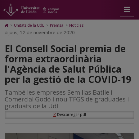
El
Anar
Anar
Anar
Cerca
Accessibilitat.
a
al
al
Universitat
Consell
la
contingut
Mapa
de
pàgina
principal
Web.
Lleida
Social
Icono
>
Unitats de la UdL
>
Premsa
>
Noticies
principal.
de
Universitat
de
dijous, 12 de novembre de 2020
premia
Universitat
la
de
Home
de
pàgina
Lleida
para
de
El Consell Social premia de
Lleida
ir
a
forma
forma extraordinària
la
página
extraordinària
l'Agència de Salut Pública
de
inicio
l'Agència
per la gestió de la COVID-19
de
També les empreses Semillas Batlle i
Salut
Comercial Godó i nou TFGS de graduades i
Pública
graduats de la UdL
per
Descarregar pdf
la
gestió