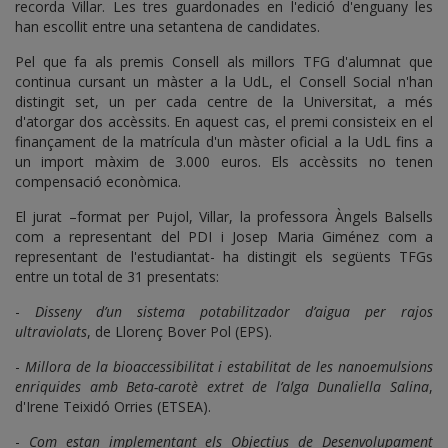
recorda Villar. Les tres guardonades en l'edició d'enguany les
han escollit entre una setantena de candidates.
Pel que fa als premis Consell als millors TFG d'alumnat que
continua cursant un màster a la UdL, el Consell Social n'han
distingit set, un per cada centre de la Universitat, a més
d'atorgar dos accèssits. En aquest cas, el premi consisteix en el
finançament de la matrícula d'un màster oficial a la UdL fins a
un import màxim de 3.000 euros. Els accèssits no tenen
compensació econòmica.
El jurat –format per Pujol, Villar, la professora Àngels Balsells
com a representant del PDI i Josep Maria Giménez com a
representant de l'estudiantat- ha distingit els següents TFGs
entre un total de 31 presentats:
-
Disseny d’un sistema potabilitzador d’aigua per rajos
ultraviolats
, de Llorenç Bover Pol (EPS).
-
Millora de la bioaccessibilitat i estabilitat de les nanoemulsions
enriquides amb
Beta
-carotè extret de l’alga Dunaliella Salina
,
d'Irene Teixidó Orries (ETSEA).
-
Com estan implementant els Objectius de Desenvolupament