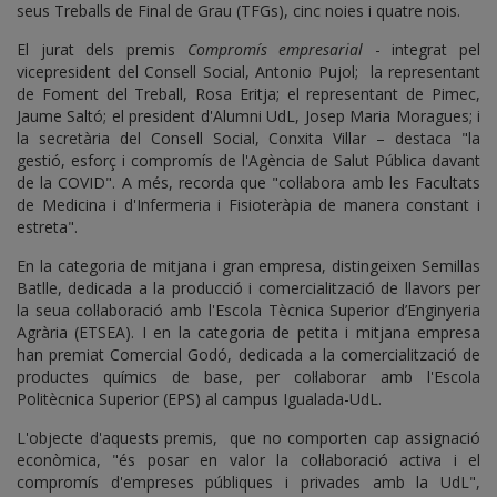
seus Treballs de Final de Grau (TFGs), cinc noies i quatre nois.
El jurat dels premis
Compromís empresarial
- integrat pel
vicepresident del Consell Social, Antonio Pujol; la representant
de Foment del Treball, Rosa Eritja; el representant de Pimec,
Jaume Saltó; el president d'Alumni UdL, Josep Maria Moragues; i
la secretària del Consell Social, Conxita Villar – destaca "la
gestió, esforç i compromís de l'Agència de Salut Pública davant
de la COVID". A més, recorda que "col·labora amb les Facultats
de Medicina i d'Infermeria i Fisioteràpia de manera constant i
estreta".
En la categoria de mitjana i gran empresa, distingeixen Semillas
Batlle, dedicada a la producció i comercialització de llavors per
la seua col·laboració amb l'Escola Tècnica Superior d’Enginyeria
Agrària (ETSEA). I en la categoria de petita i mitjana empresa
han premiat Comercial Godó, dedicada a la comercialització de
productes químics de base, per col·laborar amb l'Escola
Politècnica Superior (EPS) al campus Igualada-UdL.
L'objecte d'aquests premis, que no comporten cap assignació
econòmica, "és posar en valor la col·laboració activa i el
compromís d'empreses públiques i privades amb la UdL",