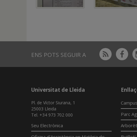
Rss
Fac
ENS POTS SEGUIR A
Universitat de Lleida
Enllaç
Pl. de Víctor Siurana, 1
Campus
25003 Lleida
Parc Ag
Tel. +34 973 702 000
Seu Electrònica
Arborè
Oficina d'Assistència en Matèria de
Butllet