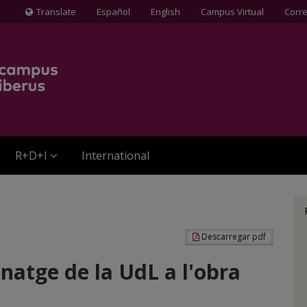
Translate
Español
English
Campus Virtual
Corr
Icona
de
Globus
terraqüi
R+D+I
International
Descarregar pdf
natge de la UdL a l'obra