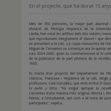
de
En el projecte, que ha durat 15 any
inicio
Més de 350 persones, la major part alumnat 
titulació de Filologia Hispànica de la Universit
Lleida, han estat les artífexs dels dos volums manu
que reprodueixen íntegrament
El Quixot
i que dim
es presenten a la UdL. La copia manuscrita de l'o
Miguel de Cervantes va començar ara fa quinze an
curs 2004-2005, quan es commemorava el IV cent
de la publicació de la part primera de la novel·la,
1605.
Es tracta d'un projecte del Departament de Filo
Clàssica, Francesa i Hispànica de la UdL dirigit 
professora, Lola González, que amb el títol
El Quij
tu puño y letra
, "ha volgut apropar la novel·
Cervantes d'una manera més original, directa i, fins
íntima, a l'estudiantat, així com a la resta de pe
participants", explica.