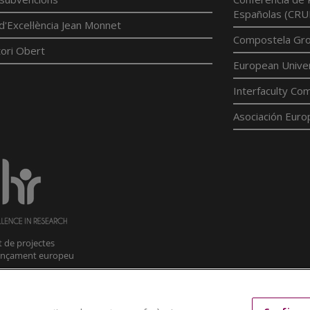
Españolas (CRU
d'Excel·lència Jean Monnet
Compostela Grou
ori Obert
European Univer
Interfaculty Com
Asociación Euro