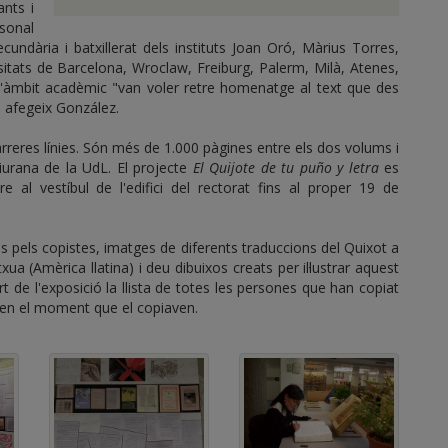
ants i
rsonal
cundària i batxillerat dels instituts Joan Oró, Màrius Torres,
rsitats de Barcelona, Wroclaw, Freiburg, Palerm, Milà, Atenes,
 l'àmbit acadèmic "van voler retre homenatge al text que des
", afegeix González.
rreres línies. Són més de 1.000 pàgines entre els dos volums i
iurana de la UdL. El projecte
El Quijote de tu puño y letra
es
al vestíbul de l'edifici del rectorat fins al proper 19 de
s pels copistes, imatges de diferents traduccions del Quixot a
txua (Amèrica llatina) i deu dibuixos creats per il·lustrar aquest
de l'exposició la llista de totes les persones que han copiat
s en el moment que el copiaven.