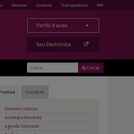
Contacte
eu
Directori
Contacte
Transparència
Wifi
Perfils d'accés
Seu Electrònica
Cercar
Premsa
Contacte
Darreres notícies
Activitats/Novetats
Agenda Setmanal