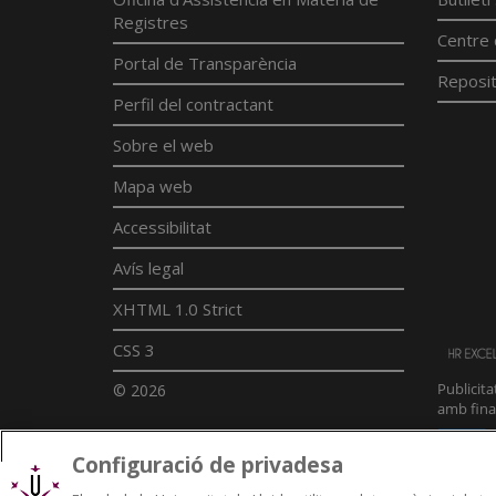
Registres
Centre 
Portal de Transparència
Reposit
Perfil del contractant
Sobre el web
Mapa web
Accessibilitat
Avís legal
XHTML 1.0 Strict
CSS 3
© 2026
Configuració de privadesa