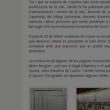
Tot i que la majoria de copistes han estat estudi
professorat de la UdL, també hi ha participat pe
d'administració i serveis de la UdL, alumnat de se
Caparrella, del col·legi Lestonnac, docents d'unive
Varsovia i altres persones que sense pertànyer a
del segle XVII va revolucionar la narrativa de ficció
El passat 20 de febrer acabaven de copiar-se les da
que dimecres vinent es presenten al Saló Víctor S
completa amb
una exposició
que es podrà veure 
desembre.
La mostra recull algunes de les pàgines manuscrite
altres llengües, com ara el tagal (Filipines) o el quí
Quixot, obra d'Andrea de Castro. També forma part 
El Quixot
i fotografies on apareixen algunes d'elle