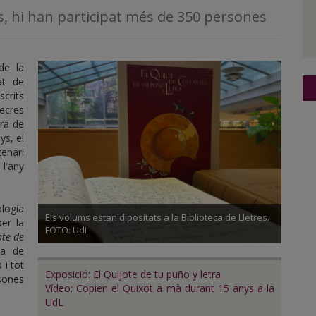
s, hi han participat més de 350 persones
de la
at de
scrits
ecres
bra de
ys, el
enari
 l'any
logia
Els volums estan dipositats a la Biblioteca de Lletres.
per la
FOTO: UdL
ote de
la de
 i tot
Exposició: El Quijote de tu puño y letra
rsones
Vídeo: Copien el Quixot a mà durant 15 anys a la
UdL