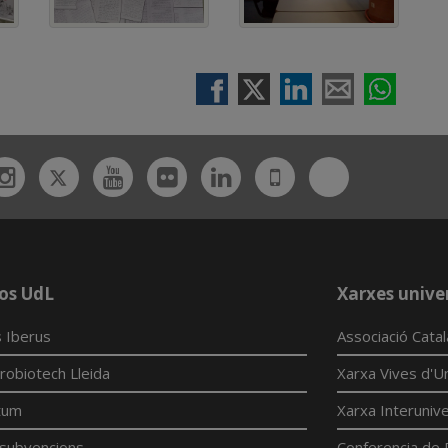
Twitter
Bluesky
ebook
Instagram
Youtube
Flickr
Linkedin
UdL
App
os UdL
Xarxes univer
 Iberus
Associació Cata
robiotech Lleida
Xarxa Vives d'Un
tum
Xarxa Interunive
í subvencions
Conferencia de 