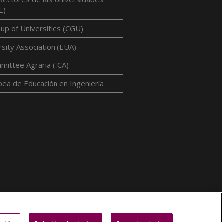
E)
p of Universities (CGU)
sity Association (EUA)
mittee Agraria (ICA)
pea de Educación en Ingeniería