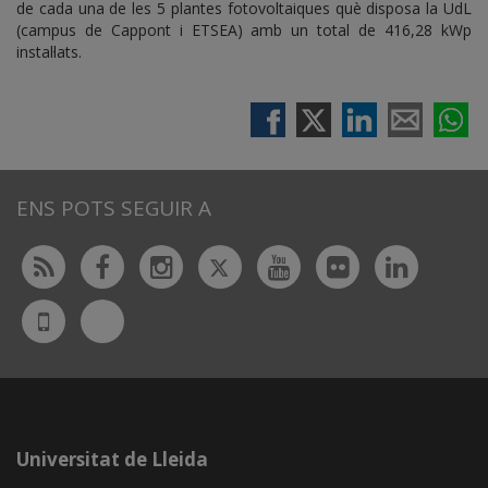
de cada una de les 5 plantes fotovoltaiques què disposa la UdL
(campus de Cappont i ETSEA) amb un total de 416,28 kWp
instal·lats.
ENS POTS SEGUIR A
Twitter
Rss
Facebook
Instagram
Youtube
Flickr
Linked
Bluesky
UdL
App
Universitat de Lleida