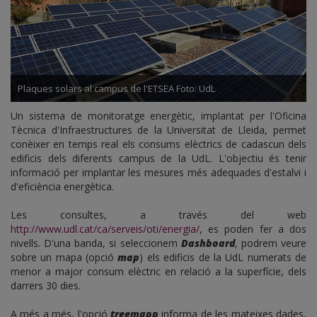
Plaques solars al campus de l'ETSEA Foto: UdL
Un sistema de monitoratge energètic, implantat per l'Oficina
Tècnica d'Infraestructures de la Universitat de Lleida, permet
conèixer en temps real els consums elèctrics de cadascun dels
edificis dels diferents campus de la UdL. L'objectiu és tenir
informació per implantar les mesures més adequades d'estalvi i
d'eficiència energètica.
Les consultes, a través del web
http://www.udl.cat/ca/serveis/oti/energia/
, es poden fer a dos
nivells. D'una banda, si seleccionem
Dashboard
, podrem veure
sobre un mapa (opció
map
) els edificis de la UdL numerats de
menor a major consum elèctric en relació a la superfície, dels
darrers 30 dies.
A més a més, l'opció
treemapp
informa de les mateixes dades,