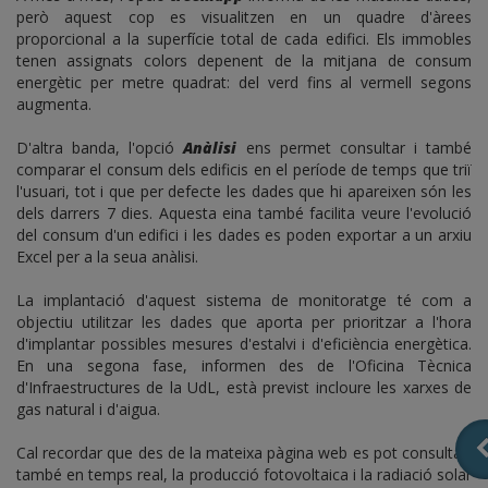
però aquest cop es visualitzen en un quadre d'àrees
proporcional a la superfície total de cada edifici. Els immobles
tenen assignats colors depenent de la mitjana de consum
energètic per metre quadrat: del verd fins al vermell segons
augmenta.
D'altra banda, l'opció
Anàlisi
ens permet consultar i també
comparar el consum dels edificis en el període de temps que triï
l'usuari, tot i que per defecte les dades que hi apareixen són les
dels darrers 7 dies. Aquesta eina també facilita veure l'evolució
del consum d'un edifici i les dades es poden exportar a un arxiu
Excel per a la seua anàlisi.
La implantació d'aquest sistema de monitoratge té com a
objectiu utilitzar les dades que aporta per prioritzar a l'hora
d'implantar possibles mesures d'estalvi i d'eficiència energètica.
En una segona fase, informen des de l'Oficina Tècnica
d'Infraestructures de la UdL, està previst incloure les xarxes de
gas natural i d'aigua.
Cal recordar que des de la mateixa pàgina web es pot consultar,
també en temps real, la producció fotovoltaica i la radiació solar