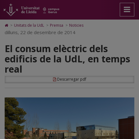
El
Anar
Anar
Anar
Cerca
Accessibilitat.
a
al
al
Universitat
consum
la
contingut
Mapa
de
pàgina
principal
Web.
Lleida
elèctric
Icono
>
Unitats de la UdL
>
Premsa
>
Noticies
principal.
de
Universitat
de
dilluns, 22 de desembre de 2014
dels
Universitat
la
de
Home
de
pàgina
Lleida
para
edificis
El consum elèctric dels
Lleida
ir
a
de
edificis de la UdL, en temps
la
página
la
real
de
inicio
UdL,
Descarregar pdf
en
temps
real