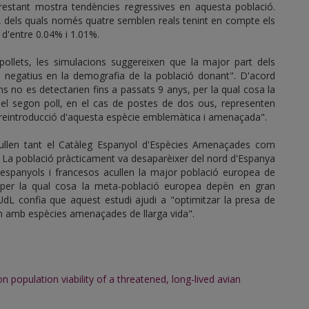
restant mostra tendències regressives en aquesta població.
 dels quals només quatre semblen reals tenint en compte els
d'entre 0.04% i 1.01%.
ollets, les simulacions suggereixen que la major part dels
 negatius en la demografia de la població donant". D'acord
ns no es detectarien fins a passats 9 anys, per la qual cosa la
ió del segon poll, en el cas de postes de dos ous, representen
 reintroducció d'aquesta espècie emblemàtica i amenaçada".
cullen tant el Catàleg Espanyol d'Espècies Amenaçades com
a. La població pràcticament va desaparèixer del nord d'Espanya
s espanyols i francesos acullen la major població europea de
, per la qual cosa la meta-població europea depèn en gran
 UdL confia que aquest estudi ajudi a "optimitzar la presa de
lin amb espècies amenaçades de llarga vida".
 population viability of a threatened, long-lived avian