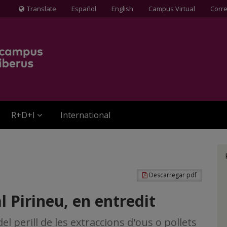
Translate
Español
English
Campus Virtual
Corr
Icona
de
Globus
terraqüi
R+D+I
International
Descarregar pdf
al Pirineu, en entredit
el perill de les extraccions d'ous o pollets