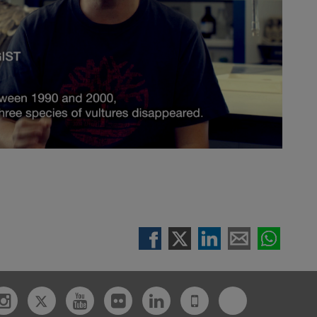
Twitter
Bluesky
ebook
Instagram
Youtube
Flickr
Linkedin
UdL
App