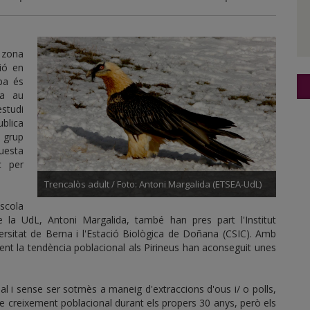
a zona
ció en
pa és
ta au
estudi
ublica
 grup
uesta
c per
Trencalòs adult / Foto: Antoni Margalida (ETSEA-UdL)
Escola
e la UdL, Antoni Margalida, també han pres part l'Institut
versitat de Berna i l'Estació Biològica de Doñana (CSIC). Amb
nt la tendència poblacional als Pirineus han aconseguit unes
l i sense ser sotmès a maneig d'extraccions d'ous i/ o polls,
 creixement poblacional durant els propers 30 anys, però els