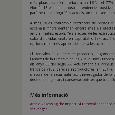
més plausibles són inferiors a un 1%". I el 77% 
Només 13 escenaris mostren tendències positives,
paràmetres demogràfics actuals, amb creixements 
A més, si es contempla l'extracció de postes o p
escenaris "incrementarien encara més els efectes
amb el mateix estudi, "els efectes de les extraccio
solta d'individus criats en captivitat o l'extracc
opcions molt més apropiades per a les accions de
El trencalòs és objecte de protecció, segons re
l'Annex I de la Directiva de les Aus la Unió Europe
als anys 60 del segle XX. Actualment els Pirineu
trencalòs (152 parelles reproductores en 2014)
mesura de la seua viabilitat. L'investigador de la
decisions a gestors i conservacionistes que trebal
Més informació
Article Assessing the impact of removal scenarios on
scavenger