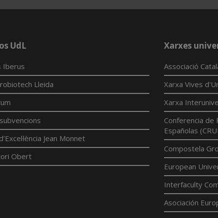
os UdL
Xarxes univer
 Iberus
Associació Cata
robiotech Lleida
Xarxa Vives d'Un
tum
Xarxa Interunive
í subvencions
Conferencia de 
Españolas (CRU
d'Excel·lència Jean Monnet
Compostela Grou
ori Obert
European Univer
Interfaculty Com
Asociación Euro