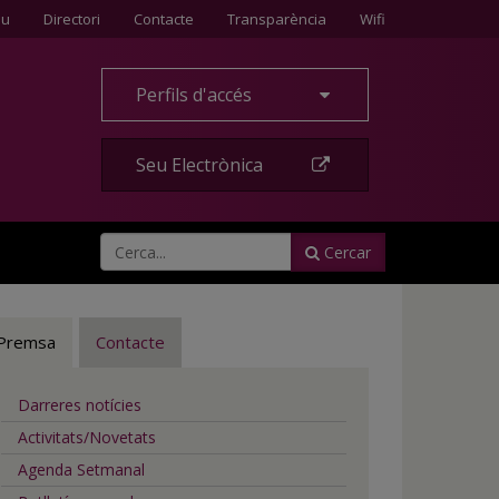
Contacte
eu
Directori
Contacte
Transparència
Wifi
Perfils d'accés
Seu Electrònica
Cercar
Premsa
Contacte
Darreres notícies
Activitats/Novetats
Agenda Setmanal