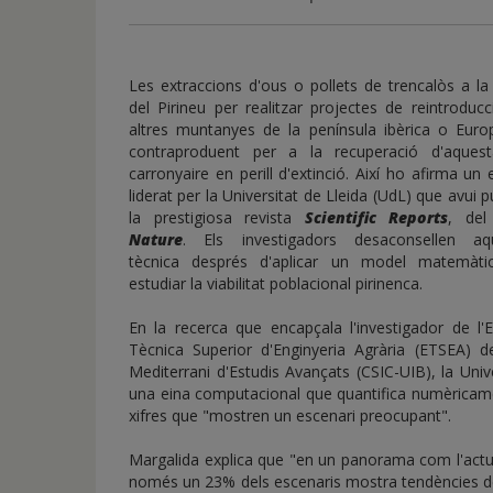
de
inicio
Les extraccions d'ous o pollets de trencalòs a l
del Pirineu per realitzar projectes de reintroduc
altres muntanyes de la península ibèrica o Euro
contraproduent per a la recuperació d'aques
carronyaire en perill d'extinció. Així ho afirma un 
liderat per la Universitat de Lleida (UdL) que avui p
la prestigiosa revista
Scientific Reports
, del
Nature
. Els investigadors desaconsellen aq
tècnica després d'aplicar un model matemàti
estudiar la viabilitat poblacional pirinenca.
En la recerca que encapçala l'investigador de l'
Tècnica Superior d'Enginyeria Agrària (ETSEA) d
Mediterrani d'Estudis Avançats (CSIC-UIB), la Uni
una eina computacional que quantifica numèricame
xifres que "mostren un escenari preocupant".
Margalida explica que "en un panorama com l'actua
només un 23% dels escenaris mostra tendències de