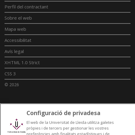
Perfil del contractant
Sobre el web
Mapa web
Accessibilitat
Avís legal
XHTML 1.0 Strict
CSS 3
© 2026
Enllaços UdL
Configuració de privadesa
Xarxes universitàries
El web de la Universitat de Lleida utilitza galetes
pròpies i de tercers per gestionar les vostres
preferències amb finalitats estadístiques i de