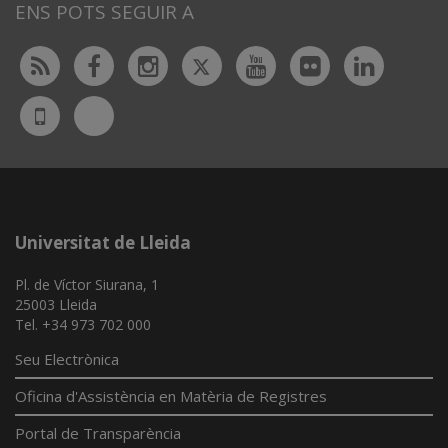
ENS POTS SEGUIR A
Twitter
Rss
Facebook
Instagram
Youtube
Flickr
Linked
Bluesky
UdL
App
Universitat de Lleida
Pl. de Víctor Siurana, 1
25003 Lleida
Tel. +34 973 702 000
Seu Electrònica
Oficina d'Assistència en Matèria de Registres
Portal de Transparència