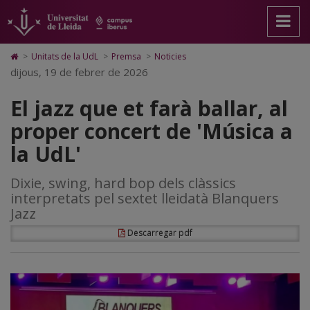
El
Anar
Anar
Anar
Cerca
Accessibilitat.
a
al
al
Universitat
jazz
la
contingut
Mapa
de
pàgina
principal
Web.
Lleida
que
Icono
>
Unitats de la UdL
>
Premsa
>
Noticies
principal.
de
Universitat
de
dijous, 19 de febrer de 2026
et
Universitat
la
de
Home
de
pàgina
Lleida
para
farà
El jazz que et farà ballar, al
Lleida
ir
a
ballar,
proper concert de 'Música a
la
página
al
la UdL'
de
inicio
proper
Dixie, swing, hard bop dels clàssics
concert
interpretats pel sextet lleidatà Blanquers
de
Jazz
'Música
Descarregar pdf
a
la
UdL'