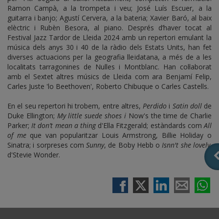
Ramon Campà, a la trompeta i veu; José Luís Escuer, a la
guitarra i banjo; Agustí Cervera, a la bateria; Xavier Baró, al baix
elèctric i Rubèn Besora, al piano. Després d’haver tocat al
Festival Jazz Tardor de Lleida 2024 amb un repertori emulant la
música dels anys 30 i 40 de la ràdio dels Estats Units, han fet
diverses actuacions per la geografia lleidatana, a més de a les
localitats tarragonines de Nulles i Montblanc. Han col·laborat
amb el Sextet altres músics de Lleida com ara Benjamí Felip,
Carles Juste 'lo Beethoven', Roberto Chibuque o Carles Castells.
En el seu repertori hi trobem, entre altres,
Perdido
i
Satin doll
de
Duke Ellington;
My little suede shoes i
Now's the time de Charlie
Parker;
It don’t mean a thing
d'Ella Fitzgerald; estàndards com
All
of me
que van popularitzar Louis Armstrong, Billie Holiday o
Sinatra; i sorpreses com
Sunny
, de Boby Hebb o
Isnn't she lovely,
d'Stevie Wonder.