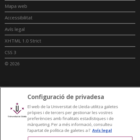
Mapa web
Accessibilitat
Avís legal
XHTML 1.0 Strict
CSS 3
© 2026
Enllaços UdL
Configuració de privadesa
Xarxes universitàries
El web de la Universitat de Lleida utilitza galetes
pròpies i de tercers per gestionar les vostres
preferències amb finalitats estadístiques i de
màrqueting. Per a més informació, consulteu
l’apartat de política de galetes a l'
Avís legal