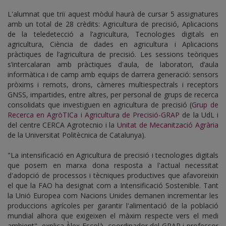
L'alumnat que triï aquest mòdul haurà de cursar 5 assignatures
amb un total de 28 crèdits: Agricultura de precisió, Aplicacions
de la teledetecció a l’agricultura, Tecnologies digitals en
agricultura, Ciència de dades en agricultura i Aplicacions
pràctiques de l’agricultura de precisió. Les sessions teòriques
s’intercalaran amb pràctiques d'aula, de laboratori, d’aula
informàtica i de camp amb equips de darrera generació: sensors
pròxims i remots, drons, càmeres multiespectrals i receptors
GNSS, impartides, entre altres, per personal de grups de recerca
consolidats que investiguen en agricultura de precisió (
Grup de
Recerca en AgròTICa i Agricultura de Precisió-GRAP
de la UdL i
del centre CERCA Agrotecnio i la
Unitat de Mecanització Agrària
de la Universitat Politècnica de Catalunya).
"La intensificació en Agricultura de precisió i tecnologies digitals
que posem en marxa dona resposta a l'actual necessitat
d'adopció de processos i tècniques productives que afavoreixin
el que la FAO ha designat com a Intensificació Sostenible. Tant
la Unió Europea com Nacions Unides demanen incrementar les
produccions agrícoles per garantir l'alimentació de la població
mundial alhora que exigeixen el màxim respecte vers el medi
ambient", explica Àlex Escolà, coordinador del GRAP i professor