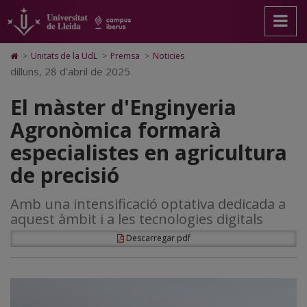
El
Anar
Anar
Anar
Cerca
Accessibilitat.
a
al
al
Universitat
màster
la
contingut
Mapa
de
pàgina
principal
Web.
Lleida
d'Enginyeria
Icono
>
Unitats de la UdL
>
Premsa
>
Noticies
principal.
de
Universitat
de
dilluns, 28 d’abril de 2025
Agronòmica
Universitat
la
de
Home
de
pàgina
Lleida
para
formarà
El màster d'Enginyeria
Lleida
ir
a
especialistes
Agronòmica formarà
la
página
en
especialistes en agricultura
de
inicio
agricultura
de precisió
de
Amb una intensificació optativa dedicada a
precisió
aquest àmbit i a les tecnologies digitals
Descarregar pdf