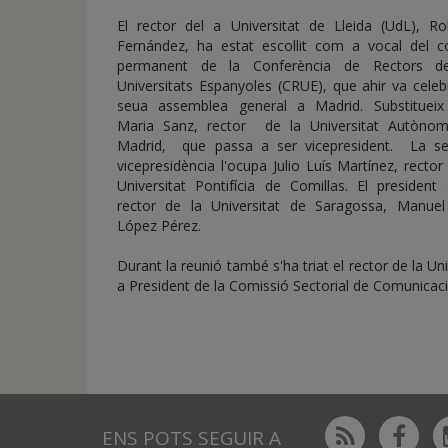
de
El rector del a Universitat de Lleida (UdL), Ro
inicio
Fernández, ha estat escollit com a vocal del c
permanent de la Conferència de Rectors d
Universitats Espanyoles (CRUE), que ahir va celeb
seua assemblea general a Madrid. Substitueix
Maria Sanz, rector de la Universitat Autòno
Madrid, que passa a ser vicepresident. La s
vicepresidència l'ocupa Julio Luís Martínez, rector
Universitat Pontifícia de Comillas. El president
rector de la Universitat de Saragossa, Manuel
López Pérez.
Durant la reunió també s'ha triat el rector de la U
a President de la Comissió Sectorial de Comunicac
Rss
Fac
ENS POTS SEGUIR A