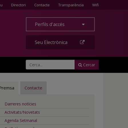
Contacte
eu
Directori
Contacte
Transparència
Wifi
Perfils d'accés
Seu Electrònica
Cercar
Premsa
Contacte
Darreres notícies
Activitats/Novetats
Agenda Setmanal