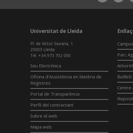
Universitat de Lleida
Enllaç
Pl. de Víctor Siurana, 1
Campus
25003 Lleida
Parc Ag
Tel. +34 973 702 000
Seu Electrònica
Arborè
Oficina d'Assistència en Matèria de
Butllet
Registres
Centre 
Portal de Transparència
Reposit
Perfil del contractant
Sobre el web
Mapa web