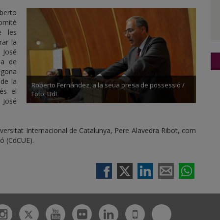
berto
omitè
e les
rar la
 José
ma de
egona
 de la
Roberto Fernández, a la seua presa de possessió /
 és el
Foto: UdL
 José
niversitat Internacional de Catalunya, Pere Alavedra Ribot, com
ió (CdCUE).
Twitter
Bluesky
ebook
Instagram
Youtube
Flickr
Linkedin
UdL