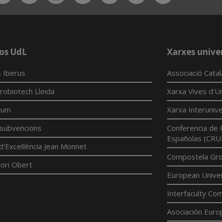
App
os UdL
Xarxes univer
 Iberus
Associació Cata
robiotech Lleida
Xarxa Vives d'Un
tum
Xarxa Interunive
í subvencions
Conferencia de 
Españolas (CRU
d'Excel·lència Jean Monnet
Compostela Grou
ori Obert
European Univer
Interfaculty Com
Asociación Euro