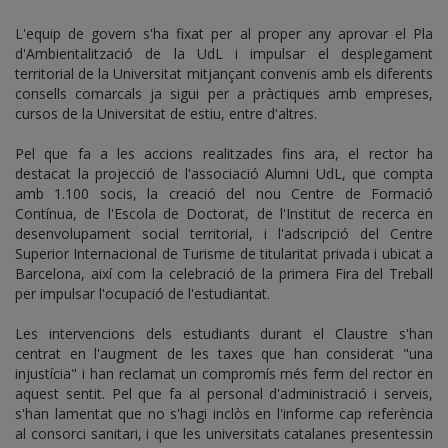
L'equip de govern s'ha fixat per al proper any aprovar el Pla
d'Ambientalització de la UdL i impulsar el desplegament
territorial de la Universitat mitjançant convenis amb els diferents
consells comarcals ja sigui per a pràctiques amb empreses,
cursos de la Universitat de estiu, entre d'altres.
Pel que fa a les accions realitzades fins ara, el rector ha
destacat la projecció de l'associació Alumni UdL, que compta
amb 1.100 socis, la creació del nou Centre de Formació
Contínua, de l'Escola de Doctorat, de l'Institut de recerca en
desenvolupament social territorial, i l'adscripció del Centre
Superior Internacional de Turisme de titularitat privada i ubicat a
Barcelona, així com la celebració de la primera Fira del Treball
per impulsar l'ocupació de l'estudiantat.
Les intervencions dels estudiants durant el Claustre s'han
centrat en l'augment de les taxes que han considerat "una
injustícia" i han reclamat un compromís més ferm del rector en
aquest sentit. Pel que fa al personal d'administració i serveis,
s'han lamentat que no s'hagi inclòs en l'informe cap referència
al consorci sanitari, i que les universitats catalanes presentessin