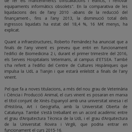
de fer els manteniments d’instal·lacions i edificis, i renovar
equipaments informàtics obsolets". En la comparativa de les
liquidacions des de l’any 2010 -abans de la reducció del
finançament-, fins a l’any 2013, la disminució total dels
ingressos liquidats ha estat del 18,4 %, 16 M€ menys, ha
explicat.
Quant a infraestructures, Roberto Fernández ha anunciat que a
finals de l'any vinent es preveu que entri en funcionament
l'edifici de Biomedicina 2 i, durant el primer trimestre del 2016,
els Serveis Hospitalaris Veterinaris, al campus d'ETSEA. També
s'ha referit a l'edifici del Centre de Cultures Hispàniques que
impulsa la UdL a Tianjin i que estarà enlelstit a finals de l'any
vinent.
Pel que fa a noves titulacions, a més del nou grau de Veterinària
i Ciència i Producció Animal, el curs vinent es posaran en marxa
el títol conjunt de Xinès-Espanyol amb una universitat xinesa i el
d’Història, Art i Geografia, amb la Universitat Oberta de
Catalunya. També s’està treballant en un acord acadèmic entre
el grau d’Arquitectura Tècnica de la UdL i el grau d’Arquitectura
de la Universitat Rovira i Virgili, que podria entrar en
funcionament el curs 2015-16.