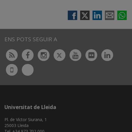
ENS POTS SEGUIR A
Twitter
Rss
Facebook
Instagram
Youtube
Flickr
Linked
Bluesky
UdL
App
Universitat de Lleida
Pl. de Víctor Siurana, 1
25003 Lleida
Tel. +34 973 702 000