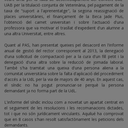
UAB per la titulació conjunta de Veterinària, pel pagament de la
taxa de “suport a l'aprenentatge", la segona reassignació de
places universitàries, el finançament de la Beca Jade Plus,
l'obtenció del carnet universitari i sobre l'actuació d'una
professora que va motivar el trasllat d'expedient d'un alumne a
una altra Universitat, entre altres.
Quant al PAS, han presentat queixes pel desacord en l'informe
anual de gestió del rector corresponent al 2013, la denegació
d'una sol·licitud de compactació per a la cura d'un fill petit i la
denegació d'una altra sobre la reducció de jornada laboral.
També s'ha tramitat una queixa d'una persona aliena a la
comunitat universitària sobre la falta d'aplicació del procediment
d'accés a la UdL per la via de majors de 40 anys. En aquest cas,
el síndic no ha pogut pronunciar-se perquè la persona
demandant ja no forma part de la UdL.
L'informe del síndic inclou com a novetat un apartat centrat en
el seguiment de les resolucions i les recomanacions dictades,
tot i que no són jurídicament vinculants. Aquilué ha comprovat
que en 8 casos s'han resolt satisfactòriament les peticions dels
demandants.