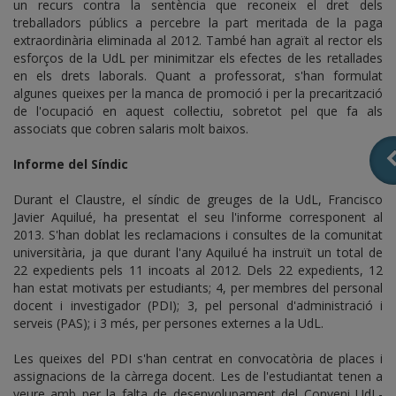
un recurs contra la sentència que reconeix el dret dels
treballadors públics a percebre la part meritada de la paga
extraordinària eliminada al 2012. També han agraït al rector els
esforços de la UdL per minimitzar els efectes de les retallades
en els drets laborals. Quant a professorat, s'han formulat
algunes queixes per la manca de promoció i per la precarització
de l'ocupació en aquest col·lectiu, sobretot pel que fa als
associats que cobren salaris molt baixos.
Informe del Síndic
Durant el Claustre, el síndic de greuges de la UdL, Francisco
Javier Aquilué, ha presentat el seu l'informe corresponent al
2013. S'han doblat les reclamacions i consultes de la comunitat
universitària, ja que durant l'any Aquilué ha instruït un total de
22 expedients pels 11 incoats al 2012. Dels 22 expedients, 12
han estat motivats per estudiants; 4, per membres del personal
docent i investigador (PDI); 3, pel personal d'administració i
serveis (PAS); i 3 més, per persones externes a la UdL.
Les queixes del PDI s'han centrat en convocatòria de places i
assignacions de la càrrega docent. Les de l'estudiantat tenen a
veure amb per la falta de desenvolupament del Conveni UdL-