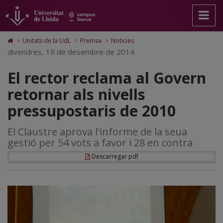
El
Anar
Anar
Anar
Cerca
Accessibilitat.
a
al
al
Universitat
rector
la
contingut
Mapa
de
pàgina
principal
Web.
Lleida
reclama
Icono
>
Unitats de la UdL
>
Premsa
>
Noticies
principal.
de
Universitat
de
divendres, 19 de desembre de 2014
al
Universitat
la
de
Home
de
pàgina
Lleida
para
Govern
El rector reclama al Govern
Lleida
ir
a
retornar
retornar als nivells
la
página
als
pressupostaris de 2010
de
inicio
nivells
El Claustre aprova l'informe de la seua
pressupostaris
gestió per 54 vots a favor i 28 en contra
de
Descarregar pdf
2010