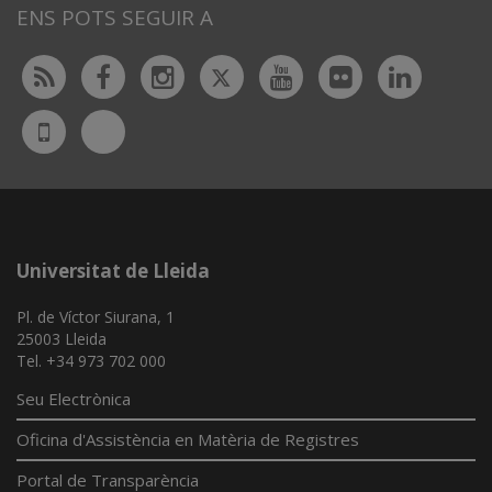
ENS POTS SEGUIR A
Twitter
Rss
Facebook
Instagram
Youtube
Flickr
Linked
Bluesky
UdL
App
Universitat de Lleida
Pl. de Víctor Siurana, 1
25003 Lleida
Tel. +34 973 702 000
Seu Electrònica
Oficina d'Assistència en Matèria de Registres
Portal de Transparència