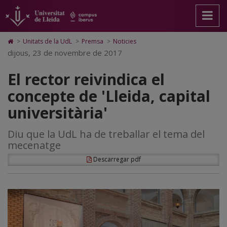
El
Anar
Anar
Anar
Cerca
Accessibilitat.
a
al
al
Universitat
rector
la
contingut
Mapa
de
pàgina
principal
Web.
Lleida
reivindica
Icono
>
Unitats de la UdL
>
Premsa
>
Noticies
principal.
de
Universitat
de
dijous, 23 de novembre de 2017
el
Universitat
la
de
Home
de
pàgina
Lleida
para
concepte
El rector reivindica el
Lleida
ir
a
de
concepte de 'Lleida, capital
la
página
'Lleida,
universitària'
de
inicio
capital
Diu que la UdL ha de treballar el tema del
universitària'
mecenatge
Descarregar pdf