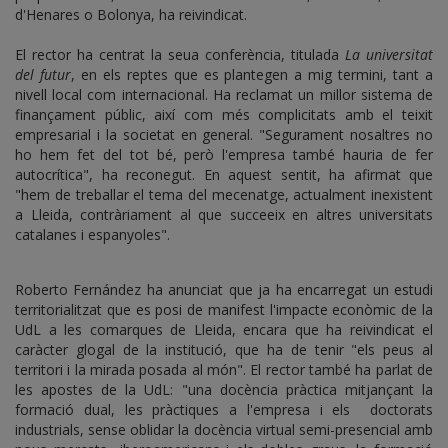
d'Henares o Bolonya, ha reivindicat.
El rector ha centrat la seua conferència, titulada
La universitat
del futur
, en els reptes que es plantegen a mig termini, tant a
nivell local com internacional. Ha reclamat un millor sistema de
finançament públic, així com més complicitats amb el teixit
empresarial i la societat en general. "Segurament nosaltres no
ho hem fet del tot bé, però l'empresa també hauria de fer
autocrítica", ha reconegut. En aquest sentit, ha afirmat que
"hem de treballar el tema del mecenatge, actualment inexistent
a Lleida, contràriament al que succeeix en altres universitats
catalanes i espanyoles".
Roberto Fernández ha anunciat que ja ha encarregat un estudi
territorialitzat que es posi de manifest l'impacte econòmic de la
UdL a les comarques de Lleida, encara que ha reivindicat el
caràcter glogal de la institució, que ha de tenir "els peus al
territori i la mirada posada al món". El rector també ha parlat de
les apostes de la UdL: "una docència pràctica mitjançant la
formació dual, les pràctiques a l'empresa i els doctorats
industrials, sense oblidar la docència virtual semi-presencial amb