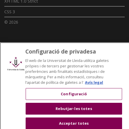
XHTML 1.0 Strict
CSS 3
© 2026
Enllaços UdL
Configuració de privadesa
Xarxes universitàries
El web de la Universitat de Lleida utilitza galetes
pròpies i de tercers per gestionar les vostres
preferències amb finalitats estadístiques i de
màrqueting. Per a més informació, consulteu
l’apartat de política de galetes a l'
Avís legal
Configuració
Rebutjar-les totes
Acceptar totes