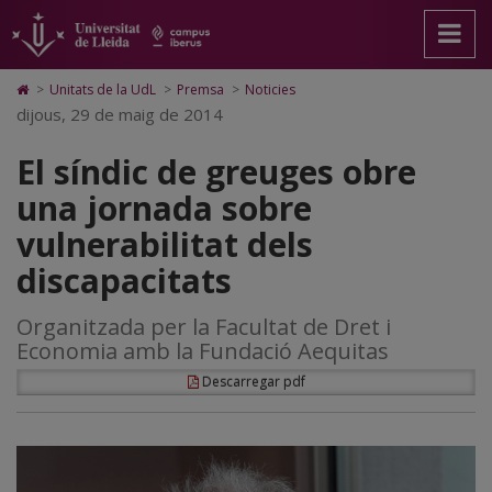
El
Anar
Anar
Anar
Cerca
Accessibilitat.
a
al
al
Universitat
síndic
la
contingut
Mapa
de
pàgina
principal
Web.
Lleida
de
Icono
>
Unitats de la UdL
>
Premsa
>
Noticies
principal.
de
Universitat
de
dijous, 29 de maig de 2014
greuges
Universitat
la
de
Home
de
pàgina
Lleida
para
obre
El síndic de greuges obre
Lleida
ir
a
una
una jornada sobre
la
página
jornada
vulnerabilitat dels
de
inicio
sobre
discapacitats
vulnerabilitat
Organitzada per la Facultat de Dret i
dels
Economia amb la Fundació Aequitas
discapacitats
Descarregar pdf