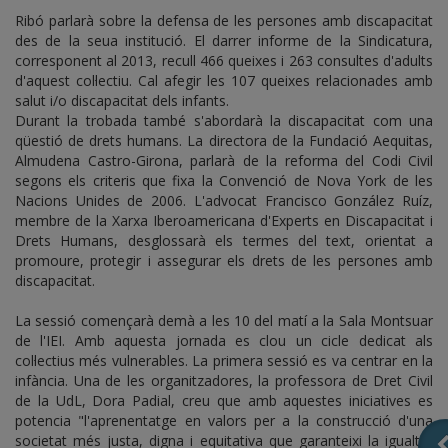
Ribó parlarà sobre la defensa de les persones amb discapacitat
des de la seua institució. El darrer informe de la Sindicatura,
corresponent al 2013, recull 466 queixes i 263 consultes d'adults
d'aquest col·lectiu. Cal afegir les 107 queixes relacionades amb
salut i/o discapacitat dels infants.
Durant la trobada també s'abordarà la discapacitat com una
qüestió de drets humans. La directora de la Fundació Aequitas,
Almudena Castro-Girona, parlarà de la reforma del Codi Civil
segons els criteris que fixa la Convenció de Nova York de les
Nacions Unides de 2006. L'advocat Francisco González Ruíz,
membre de la Xarxa Iberoamericana d'Experts en Discapacitat i
Drets Humans, desglossarà els termes del text, orientat a
promoure, protegir i assegurar els drets de les persones amb
discapacitat.
La sessió començarà demà a les 10 del matí a la Sala Montsuar
de l'IEI. Amb aquesta jornada es clou un cicle dedicat als
col·lectius més vulnerables. La primera sessió es va centrar en la
infància. Una de les organitzadores, la professora de Dret Civil
de la UdL, Dora Padial, creu que amb aquestes iniciatives es
potencia "l'aprenentatge en valors per a la construcció d'una
societat més justa, digna i equitativa que garanteixi la igualtat