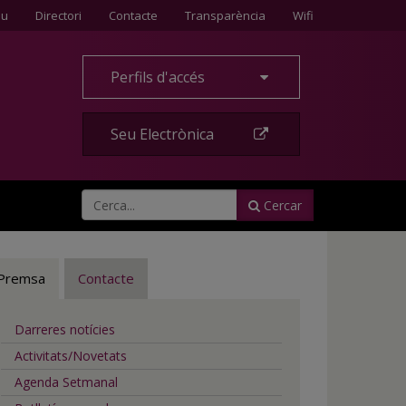
Contacte
eu
Directori
Contacte
Transparència
Wifi
Perfils d'accés
Seu Electrònica
Cercar
Premsa
Contacte
Darreres notícies
Activitats/Novetats
Agenda Setmanal