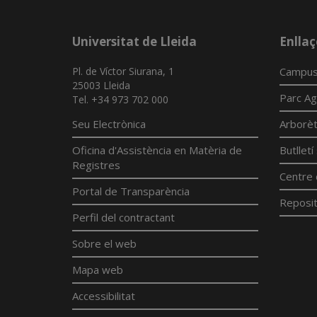
Universitat de Lleida
Enllaç
Pl. de Víctor Siurana, 1
Campus
25003 Lleida
Parc Ag
Tel. +34 973 702 000
Seu Electrònica
Arborè
Oficina d'Assistència en Matèria de
Butllet
Registres
Centre 
Portal de Transparència
Reposit
Perfil del contractant
Sobre el web
Mapa web
Accessibilitat