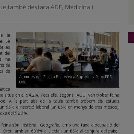
que també destaca ADE, Medicina i
de la
 el 5è
de les
at del
ue ha
ons de
ats de
Alumnes de l'Escola Politècnica Superior / Foto: EPS-
UdL
màtica
e situa en el 94,2%. Tots ells, segons l'AQU, van trobar feina
se. A la part alta de la taula també trobem els estudis
 un 95% d'inserció laboral (un 85% en menys de tres mesos);
taxa del 92,3%.
 feina són Història i Geografia, amb una taxa d'ocupació del
a; Dret, amb un 63'6% a Lleida i un 86% al conjunt del país; i