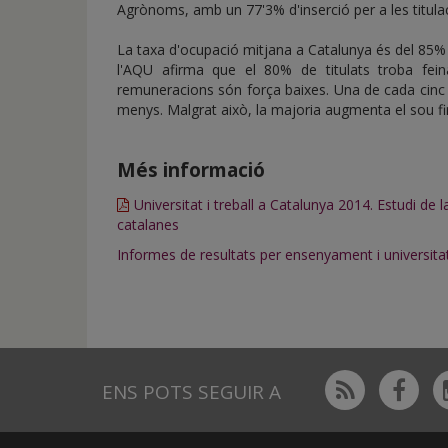
Agrònoms, amb un 77'3% d'inserció per a les titulac
La taxa d'ocupació mitjana a Catalunya és del 85% d
l'AQU afirma que el 80% de titulats troba fein
remuneracions són força baixes. Una de cada cinc
menys. Malgrat això, la majoria augmenta el sou fin
Més informació
Universitat i treball a Catalunya 2014. Estudi de l
catalanes
Informes de resultats per ensenyament i universita
Rss
Fac
ENS POTS SEGUIR A