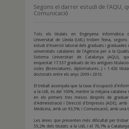
de
Segons el darrer estudi de l'AQU, 
inicio
Comunicació
Tots els titulats en Enginyeria Informàtica 
Universitat de Lleida (UdL) troben feina, segons
estudi d'Inserció laboral dels graduats i graduades 
universitats catalanes de l'Agència per a la Qualit
Sistema Universitari de Catalunya (AQU), q
enquestat 17.337 graduats de les antigues titulaci
cicles (llicenciatures, diplomatures...) i 1.426 titul
doctorats entre els anys 2009 i 2010.
El treball assenyala que la taxa d'ocupació d'Infor
a la UdL és del 100%, mentre la mitjana catalana s
en els primers tres mesos després de graduar-
d'Administració i Direcció d'Empreses (ADE), amb
Medicina, amb un 93,5%; i Comunicació, amb una 
Les àrees que presenten més dificultat per trobar
55,2% dels titulats a la UdL i el 70,7% a Cataluny