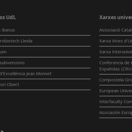
os UdL
Xarxes univer
 Iberus
Associació Cata
robiotech Lleida
Xarxa Vives d'Un
tum
Xarxa Interunive
í subvencions
Conferencia de 
Españolas (CRU
d'Excel·lència Jean Monnet
Compostela Grou
ori Obert
European Univer
Interfaculty Com
Asociación Euro