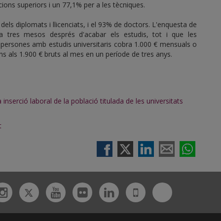
ions superiors i un 77,1% per a les tècniques.
els diplomats i llicenciats, i el 93% de doctors. L'enquesta de
a tres mesos després d'acabar els estudis, tot i que les
 persones amb estudis universitaris cobra 1.000 € mensuals o
s als 1.900 € bruts al mes en un període de tres anys.
a inserció laboral de la població titulada de les universitats
t
Twitter
Bluesky
ebook
Instagram
Youtube
Flickr
Linkedin
UdL
App