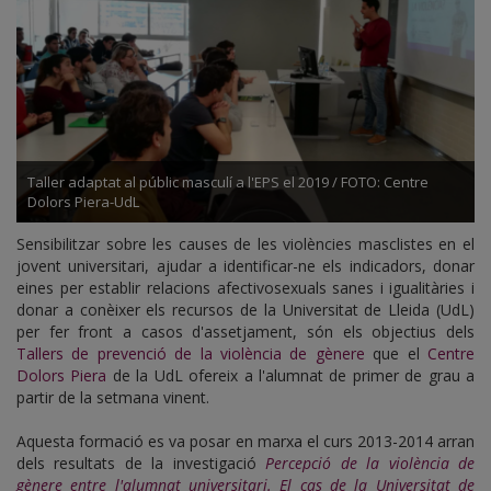
Taller adaptat al públic masculí a l'EPS el 2019 / FOTO: Centre
Dolors Piera-UdL
Sensibilitzar sobre les causes de les violències masclistes en el
jovent universitari, ajudar a identificar-ne els indicadors, donar
eines per establir relacions afectivosexuals sanes i igualitàries i
donar a conèixer els recursos de la Universitat de Lleida (UdL)
per fer front a casos d'assetjament, són els objectius dels
Tallers de prevenció de la violència de gènere
que el
Centre
Dolors Piera
de la UdL ofereix a l'alumnat de primer de grau a
partir de la setmana vinent.
Aquesta formació es va posar en marxa el curs 2013-2014 arran
dels resultats de la investigació
Percepció de la violència de
gènere entre l'alumnat universitari. El cas de la Universitat de