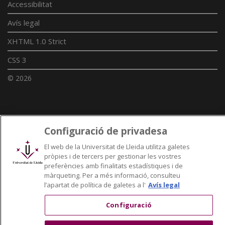
Accessibilitat
Avís legal
XHTML 1.0 Strict
CSS 3
© 2026
Enllaços UdL
Configuració de privadesa
Xarxes universitàries
El web de la Universitat de Lleida utilitza galetes
pròpies i de tercers per gestionar les vostres
preferències amb finalitats estadístiques i de
màrqueting. Per a més informació, consulteu
l’apartat de política de galetes a l'
Avís legal
Configuració