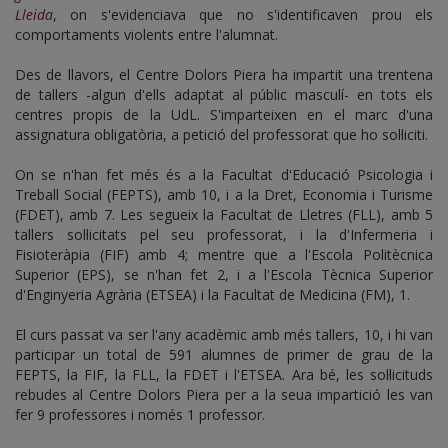
Lleida
, on s'evidenciava que no s'identificaven prou els
comportaments violents entre l'alumnat.
Des de llavors, el Centre Dolors Piera ha impartit una trentena
de tallers -algun d'ells adaptat al públic masculí- en tots els
centres propis de la UdL. S'imparteixen en el marc d'una
assignatura obligatòria, a petició del professorat que ho sol·liciti.
On se n'han fet més és a la Facultat d'Educació Psicologia i
Treball Social (FEPTS), amb 10, i a la Dret, Economia i Turisme
(FDET), amb 7. Les segueix la Facultat de Lletres (FLL), amb 5
tallers sol·licitats pel seu professorat, i la d'Infermeria i
Fisioteràpia (FIF) amb 4; mentre que a l'Escola Politècnica
Superior (EPS), se n'han fet 2, i a l'Escola Tècnica Superior
d'Enginyeria Agrària (ETSEA) i la Facultat de Medicina (FM), 1.
El curs passat va ser l'any acadèmic amb més tallers, 10, i hi van
participar un total de 591 alumnes de primer de grau de la
FEPTS, la FIF, la FLL, la FDET i l'ETSEA. Ara bé, les sol·licituds
rebudes al Centre Dolors Piera per a la seua impartició les van
fer 9 professores i només 1 professor.