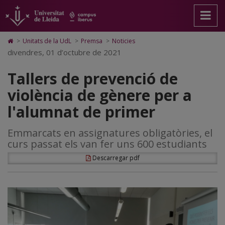
Tallers
Anar
Anar
Anar
Cerca
Accessibilitat.
a
al
al
Universitat
de
la
contingut
Mapa
de
pàgina
principal
Web.
Lleida
prevenció
Icono
>
Unitats de la UdL
>
Premsa
>
Noticies
principal.
de
Universitat
de
divendres, 01 d’octubre de 2021
de
Universitat
la
de
Home
de
pàgina
Lleida
para
violència
Tallers de prevenció de
Lleida
ir
a
de
violència de gènere per a
la
página
gènere
l'alumnat de primer
de
inicio
per
Emmarcats en assignatures obligatòries, el
a
curs passat els van fer uns 600 estudiants
l'alumnat
Descarregar pdf
de
primer