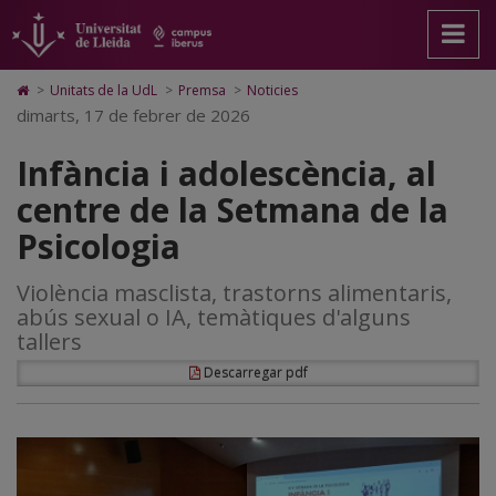
Infància
Anar
Anar
Anar
Cerca
Accessibilitat.
a
al
al
Universitat
i
la
contingut
Mapa
de
pàgina
principal
Web.
Lleida
adolescència,
Icono
>
Unitats de la UdL
>
Premsa
>
Noticies
principal.
de
Universitat
de
dimarts, 17 de febrer de 2026
al
Universitat
la
de
Home
de
pàgina
Lleida
para
centre
Infància i adolescència, al
Lleida
ir
a
de
centre de la Setmana de la
la
página
la
Psicologia
de
inicio
Setmana
Violència masclista, trastorns alimentaris,
de
abús sexual o IA, temàtiques d'alguns
la
tallers
Psicologia
Descarregar pdf