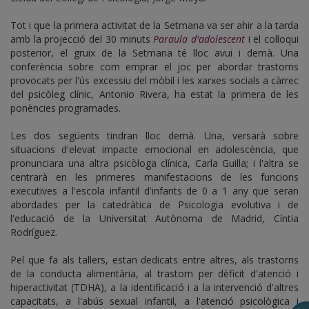
Tot i que la primera activitat de la Setmana va ser ahir a la tarda
amb la projecció del 30 minuts
Paraula d'adolescent
i el col·loqui
posterior, el gruix de la Setmana té lloc avui i demà. Una
conferència sobre com emprar el joc per abordar trastorns
provocats per l'ús excessiu del mòbil i les xarxes socials a càrrec
del psicòleg clínic, Antonio Rivera, ha estat la primera de les
ponències programades.
Les dos següents tindran lloc demà. Una, versarà sobre
situacions d'elevat impacte emocional en adolescència, que
pronunciara una altra psicòloga clínica, Carla Guilla; i l'altra se
centrarà en les primeres manifestacions de les funcions
executives a l'escola infantil d'infants de 0 a 1 any que seran
abordades per la catedràtica de Psicologia evolutiva i de
l'educació de la Universitat Autònoma de Madrid, Cíntia
Rodríguez.
Pel que fa als tallers, estan dedicats entre altres, als trastorns
de la conducta alimentària, al trastorn per dèficit d'atenció i
hiperactivitat (TDHA), a la identificació i a la intervenció d'altres
capacitats, a l'abús sexual infantil, a l'atenció psicològica i