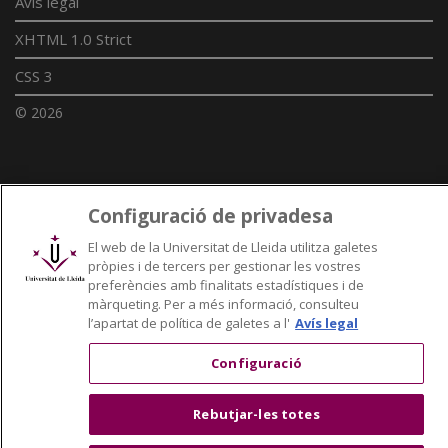
Avís legal
XHTML 1.0 Strict
CSS 3
© 2026
Enllaços UdL
Configuració de privadesa
Xarxes universitàries
El web de la Universitat de Lleida utilitza galetes
pròpies i de tercers per gestionar les vostres
preferències amb finalitats estadístiques i de
màrqueting. Per a més informació, consulteu
l’apartat de política de galetes a l'
Avís legal
Configuració
Rebutjar-les totes