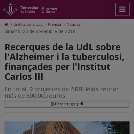
Recerques
Anar
Anar
Anar
Cerca
Accessibilitat.
a
al
al
Universitat
de
la
contingut
Mapa
de
pàgina
principal
Web.
Lleida
la
Icono
>
Unitats de la UdL
>
Premsa
>
Noticies
principal.
de
Universitat
de
dimarts, 20 de novembre de 2018
UdL
Universitat
la
de
Home
de
pàgina
Lleida
para
sobre
Recerques de la UdL sobre
Lleida
ir
a
l'Alzheimer
l'Alzheimer i la tuberculosi,
la
página
i
finançades per l'Institut
de
inicio
la
Carlos III
tuberculosi,
En total, 9 projectes de l'IRBLleida rebran
finançades
més de 800.000 euros
per
Descarregar pdf
l'Institut
Carlos
III