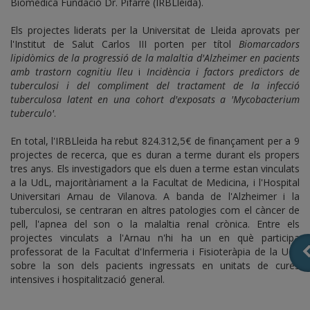
Biomèdica Fundació Dr. Pifarré (IRBLleida).
Els projectes liderats per la Universitat de Lleida aprovats per
l'Institut de Salut Carlos III porten per títol
Biomarcadors
lipidòmics de la progressió de la malaltia d'Alzheimer en pacients
amb trastorn cognitiu lleu
i
Incidència i factors predictors de
tuberculosi i del compliment del tractament de la infecció
tuberculosa latent en una cohort d'exposats a 'Mycobacterium
tuberculo'
.
En total, l'IRBLleida ha rebut 824.312,5€ de finançament per a 9
projectes de recerca, que es duran a terme durant els propers
tres anys. Els investigadors que els duen a terme estan vinculats
a la UdL, majoritàriament a la Facultat de Medicina, i l'Hospital
Universitari Arnau de Vilanova. A banda de l'Alzheimer i la
tuberculosi, se centraran en altres patologies com el càncer de
pell, l'apnea del son o la malaltia renal crònica. Entre els
projectes vinculats a l'Arnau n'hi ha un en què participa
professorat de la Facultat d'Infermeria i Fisioteràpia de la UdL
sobre la son dels pacients ingressats en unitats de cures
intensives i hospitalització general.