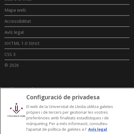
Mapa web
Accessibilitat
Avís legal
XHTML 1.0 Strict
CSS 3
© 2026
Enllaços UdL
Configuració de privadesa
Xarxes universitàries
El web de la Universitat de Lleida utilitza galetes
pròpies i de tercers per gestionar les vostres
preferències amb finalitats estadístiques i de
màrqueting. Per a més informació, consulteu
l’apartat de política de galetes a l'
Avís legal