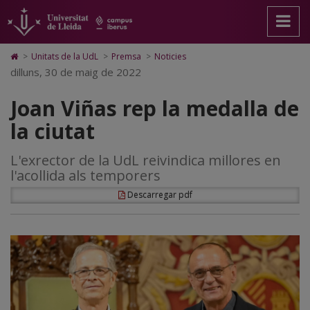
Joan
Anar
Anar
Anar
Cerca
Accessibilitat.
a
al
al
Universitat
Viñas
la
contingut
Mapa
de
pàgina
principal
Web.
Lleida
rep
Icono
>
Unitats de la UdL
>
Premsa
>
Noticies
principal.
de
Universitat
de
dilluns, 30 de maig de 2022
la
Universitat
la
de
Home
de
pàgina
Lleida
para
medalla
Joan Viñas rep la medalla de
Lleida
ir
a
de
la ciutat
la
página
la
de
L'exrector de la UdL reivindica millores en
inicio
ciutat
l'acollida als temporers
Descarregar pdf