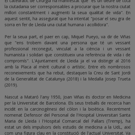
El catedràtic de Cirurgia ha manifestat que "és un deure de tota
la ciutadania ser corresponsables a procurar que la nostra ciutat
millori constantment i augmenti la seua qualitat de vida". En
aquest sentit, ha assegurat que ha intentat "posar el seu gra de
sorra en fer de Lleida una ciutat humana i acollidora".
Per la seua part, el paer en cap, Miquel Pueyo, va dir de Viñas
que "ens trobem davant una persona que té un vessant
professional reconegut, vinculat a la ciència i un vessant
humanista i solidari que constitueix una referència de vida i de
compromís". L'Ajuntament de Lleida ja el va distingir al 2016
amb la Placa al mèrit cultural o artístic. Entre els nombrosos
reconeixements que ha rebut, destaquen la Creu de Sant Jordi
de la Generalitat de Catalunya (2018) i la Medalla Josep Trueta
(2019).
Nascut a Mataró l'any 1950, Joan Viñas és doctor en Medicina
per la Universitat de Barcelona. Els seus treballs de recerca han
incidit en la carcinogènesi del còlon i la bioètica. Recentment
nomenat Defensor del Personal de l'Hospital Universitari Santa
Maria de Lleida i l'Hospital Comarcal del Pallars (Tremp), ha
estat un dels impulsors dels estudis de medicina a la UdL, així
com una figura clau en la constitució de l'actual Universitat. Va