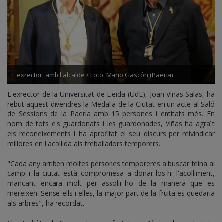
L'exrector, amb l'alcalde / Foto: Mario Gascón (Paeria)
L'exrector de la Universitat de Lleida (UdL), Joan Viñas Salas, ha
rebut aquest divendres la Medalla de la Ciutat en un acte al Saló
de Sessions de la Paeria amb 15 persones i entitats més. En
nom de tots els guardonats i les guardonades, Viñas ha agraït
els reconeixements i ha aprofitat el seu discurs per reivindicar
millores en l'acollida als treballadors temporers.
"Cada any arriben moltes persones temporeres a buscar feina al
camp i la ciutat està compromesa a donar-los-hi l'acolliment,
mancant encara molt per assolir-ho de la manera que es
mereixen. Sense ells i elles, la major part de la fruita es quedaria
als arbres", ha recordat.