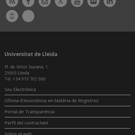
Rss
Facebook
Instagram
Youtube
Flickr
Linked
Bluesky
UdL
App
Universitat de Lleida
Pl. de Víctor Siurana, 1
25003 Lleida
Tel. +34 973 702 000
Seu Electrònica
Oficina d'Assistència en Matèria de Registres
Portal de Transparència
Perfil del contractant
Sobre el web