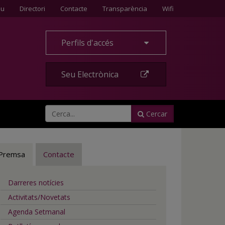
Contacte
eu
Directori
Contacte
Transparència
Wifi
Perfils d'accés
Seu Electrònica
Cercar
Premsa
Contacte
Darreres notícies
Activitats/Novetats
Agenda Setmanal