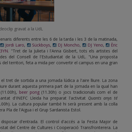
deoclip gravat a la UdL
aris diferents entre les 6 de la tarda i les 3 de la matinada,
,
Jordi Laro
,
Sückboys
,
DJ Moncho
,
DJ Yeno
,
Èric
L3YN
. "Tret de la Julieta i l'Anna Gisbert, tots els artistes del
des del Consell de l'Estudiantat de la UdL. "Una proposta
del territori, feta a mida per convertir el campus en una gran
l tret de sortida a una jornada lúdica a l'aire lliure. La zona
iure durant aquesta primera part de la jornada en la qual han
 (11.00h),
beer pong
(11.30h) o jocs tradicionals com el de
antat d'INEFC Lleida ha preparat l'activitat
Quants anys té
.00h). La cultura popular també hi serà present amb la colla
a Pla de l'Aigua i el Grup Sardanista Estol.
disposar d'entrada. El control d'accés a la Festa Major de
costat del Centre de Cultures i Cooperació Transfronterera. La