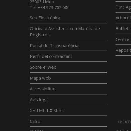
25003 Lleida
Parc Ag
Tel. +34 973 702 000
Seu Electrònica
Arborè
Oficina d'Assistència en Matèria de
Butllet
Registres
Centre 
Portal de Transparència
Reposit
Perfil del contractant
Sobre el web
Mapa web
Accessibilitat
Avís legal
XHTML 1.0 Strict
CSS 3