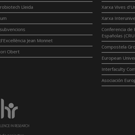
robiotech Lleida
Xarxa Vives d'Un
tum
Xarxa Interunive
í subvencions
Conferencia de 
Españolas (CRU
d'Excel·lència Jean Monnet
Compostela Grou
ori Obert
European Univer
Interfaculty Com
Asociación Euro