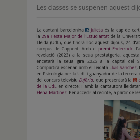
de
Les classes se suspenen aquest dijo
inicio
La cantant barcelonina
Julieta
és la cap de cart
la
29a Festa Major de l'Estudiantat
de la Universi
Lleida (UdL), que tindrà lloc aquest dijous, 24 d'abr
campus de Cappont. Amb el
premi Enderrock
d'a
revelació (2023) a la seua prestatgeria, aquesta
encetarà la seua gira 2025 a la capital del Se
Compartirà escenari amb el lleidatà
Lluís Sanchez
, 
en Psicologia per la UdL i guanyador de la tercera 
del concurs televisiu
Eufòria
, que presentarà la
de la UdL
en directe; i amb la cantautora lleidat
Elena Martínez
. Per accedir al recinte, a partir de l