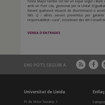
Festa Major també vol ser un espai segur i lliure
amb un Punt Lila, gestionat per la Unitat d'Igual
davant qualsevol situació de discriminació o asset
Nits Q i altres serveis preventius per garant
responsabilitat i cura", insisteixen des del Consell d
VENDA D'ENTRADES
Rss
Fac
ENS POTS SEGUIR A
Universitat de Lleida
Enllaç
Pl. de Víctor Siurana, 1
Campus