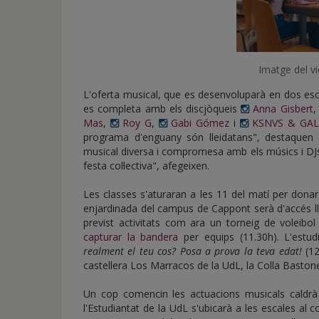
Imatge del vi
L'oferta musical, que es desenvoluparà en dos escen
es completa amb els discjòqueis
Anna Gisbert
Mas
,
Roy G
,
Gabi Gómez
i
KSNVS & GA
programa d'enguany són lleidatans", destaquen 
musical diversa i compromesa amb els músics i DJs 
festa col·lectiva", afegeixen.
Les classes s'aturaran a les 11 del matí per donar e
enjardinada del campus de Cappont serà d'accés ll
previst activitats com ara un torneig de voleibol
capturar la bandera
per equips (11.30h). L'estudi
realment el teu cos? Posa a prova la teva edat!
(12
castellera Los Marracos de la UdL, la Colla Bastoner
Un cop comencin les actuacions musicals caldrà 
l'Estudiantat de la UdL s'ubicarà a les escales al 