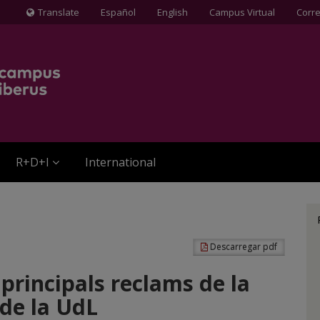
Translate
Español
English
Campus Virtual
Corr
Icona
de
Globus
terraqüi
R+D+I
International
Descarregar pdf
, principals reclams de la
 de la UdL