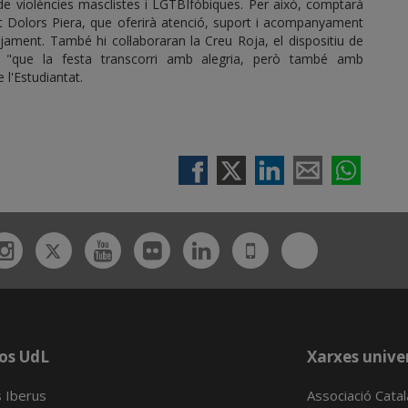
 de violències masclistes i LGTBIfòbiques. Per això, comptarà
tat Dolors Piera, que oferirà atenció, suport i acompanyament
jament. També hi col·laboraran la Creu Roja, el dispositiu de
ir "que la festa transcorri amb alegria, però també amb
e l'Estudiantat.
Twitter
Bluesky
ebook
Instagram
Youtube
Flickr
Linkedin
UdL
App
os UdL
Xarxes univer
 Iberus
Associació Cata