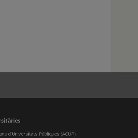
sitàries
lana d'Universitats Públiques (ACUP)