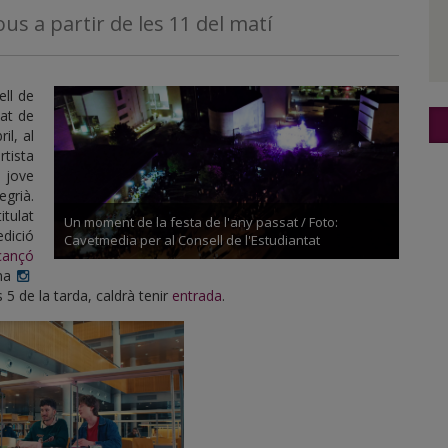
us a partir de les 11 del matí
ell de
tat de
il, al
rtista
 jove
grià.
titulat
Un moment de la festa de l'any passat / Foto:
edició
Cavetmedia per al Consell de l'Estudiantat
cançó
ana
es 5 de la tarda, caldrà tenir
entrada
.