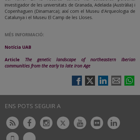
investigador de les universitats de Granada, Adelaida (Austràlia) i
Copenhaguen (Dinamarca); així com el Museu d'Arqueologia de
Catalunya i el Museu El Camp de les Lloses.
MÉS INFORMACIÓ:
Notícia UAB
Article
The genetic landscape of northeastern Iberian
communities from the early to late Iron Age
ENS POTS SEGUIR A
Twitter
Rss
Facebook
Instagram
Youtube
Flickr
Linked
Bluesky
UdL