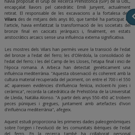
havia proposat el Grup de Recerca Prehistòrica (GIP) de la UdL,
encapçalat llavors pel catedràtic Emili Junyent, actualment
retirat. El responsable de les excavacions a la fortalesa dels
Vilars
des de mitjans dels anys 80, que també ha participat en
l'article, havia emfatitzat la transformació de les societats del
bronze final en cacicats jeràrquics i, finalment, en estats
aristocràtics arcaics sense una influència externa significativa.
Les mostres dels Vilars han permès veure la transició de l'edat
del bronze a l'edat del ferro; les d'Olèrdola, la consolidació de
l'edat del ferro; i les del Camp de les Lloses, l'etapa final i inici de
l'època romana. A Arbeca han detectat genèticament una
influència mediterrània. "Aquesta observació és coherent amb la
cultura material recuperada del jaciment, on entre el 700 i el 550
aC apareixen evidències d'influència fenícia, incloent-hi joies i
ceràmica", recorda la catedràtica de Prehistòria de la Universitat
de Lleida, Natàlia Alonso. "A partir dels anys 550-450 aC trobem
peces púniques i gregues, juntament amb artefactes d'ivori
d'influència mediterrània", afegeix.
Aquest estudi proporciona les primeres dades paleogenòmiques
sobre l'origen i l'evolució de les comunitats ibèriques de l'edat
del ferro. En la recerca també ha col·laborat personal