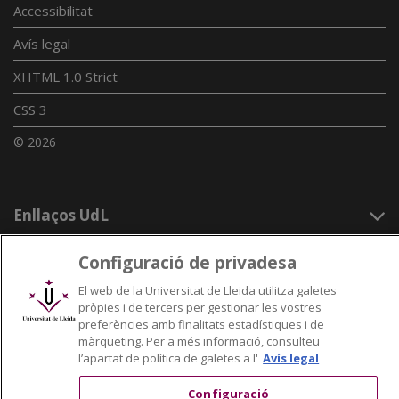
Accessibilitat
Avís legal
XHTML 1.0 Strict
CSS 3
© 2026
Enllaços UdL
Xarxes universitàries
Configuració de privadesa
El web de la Universitat de Lleida utilitza galetes
pròpies i de tercers per gestionar les vostres
preferències amb finalitats estadístiques i de
màrqueting. Per a més informació, consulteu
l’apartat de política de galetes a l'
Avís legal
Configuració