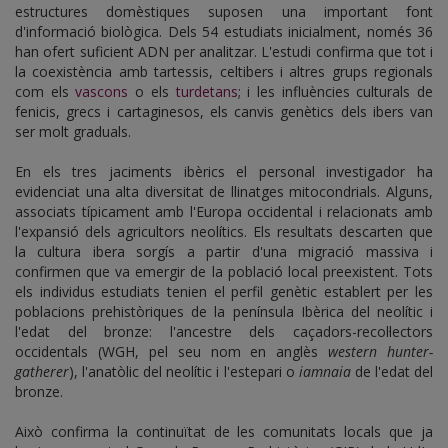
estructures domèstiques suposen una important font
d'informació biològica. Dels 54 estudiats inicialment, només 36
han ofert suficient ADN per analitzar. L'estudi confirma que tot i
la coexistència amb tartessis, celtibers i altres grups regionals
com els
vascons
o els
turdetans
; i les influències culturals de
fenicis, grecs i cartaginesos, els canvis genètics dels ibers van
ser molt graduals.
En els tres jaciments ibèrics el personal investigador ha
evidenciat una alta diversitat de llinatges mitocondrials. Alguns,
associats típicament amb l'Europa occidental i relacionats amb
l'expansió dels agricultors neolítics. Els resultats descarten que
la cultura ibera sorgís a partir d'una migració massiva i
confirmen que va emergir de la població local preexistent. Tots
els individus estudiats tenien el perfil genètic establert per les
poblacions prehistòriques de la península Ibèrica del neolític i
l'edat del bronze: l'ancestre dels caçadors-recol·lectors
occidentals (WGH, pel seu nom en anglès
western hunter-
gatherer
), l'anatòlic del neolític i l'estepari o
iamnaia
de l'edat del
bronze.
Això confirma la continuïtat de les comunitats locals que ja