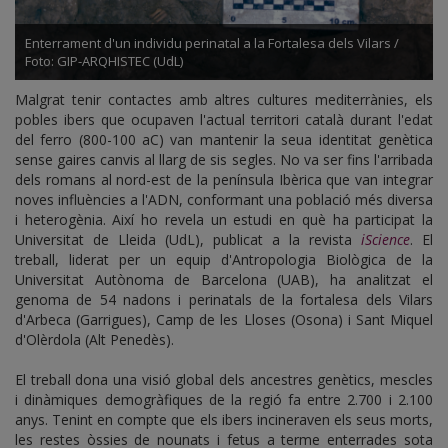
Enterrament d'un individu perinatal a la Fortalesa dels Vilars /
Foto: GIP-ARQHISTEC (UdL)
Malgrat tenir contactes amb altres cultures mediterrànies, els
pobles ibers que ocupaven l'actual territori català durant l'edat
del ferro (800-100 aC) van mantenir la seua identitat genètica
sense gaires canvis al llarg de sis segles. No va ser fins l'arribada
dels romans al nord-est de la península Ibèrica que van integrar
noves influències a l'ADN, conformant una població més diversa
i heterogènia. Així ho revela un estudi en què ha participat la
Universitat de Lleida (UdL), publicat a la revista
iScience
. El
treball, liderat per un equip d'Antropologia Biològica de la
Universitat Autònoma de Barcelona (UAB), ha analitzat el
genoma de 54 nadons i perinatals de la fortalesa dels Vilars
d'Arbeca (Garrigues), Camp de les Lloses (Osona) i Sant Miquel
d'Olèrdola (Alt Penedès).
El treball dona una visió global dels ancestres genètics, mescles
i dinàmiques demogràfiques de la regió fa entre 2.700 i 2.100
anys. Tenint en compte que els ibers incineraven els seus morts,
les restes òssies de nounats i fetus a terme enterrades sota