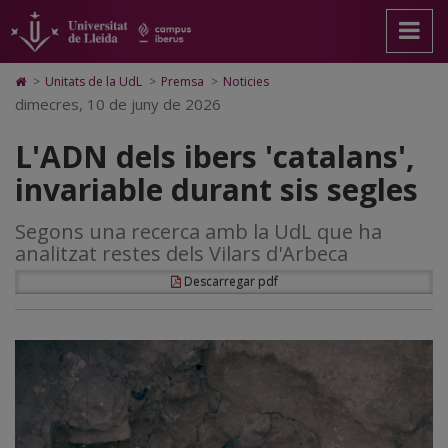
L'ADN
Anar
Anar
Anar
Cerca
Accessibilitat.
a
al
al
Universitat
dels
la
contingut
Mapa
de
pàgina
principal
Web.
Lleida
ibers
Icono
>
Unitats de la UdL
>
Premsa
>
Noticies
principal.
de
Universitat
de
dimecres, 10 de juny de 2026
'catalans',
Universitat
la
de
Home
de
pàgina
Lleida
para
invariable
L'ADN dels ibers 'catalans',
Lleida
ir
a
durant
invariable durant sis segles
la
página
sis
de
Segons una recerca amb la UdL que ha
inicio
segles
analitzat restes dels Vilars d'Arbeca
Descarregar pdf