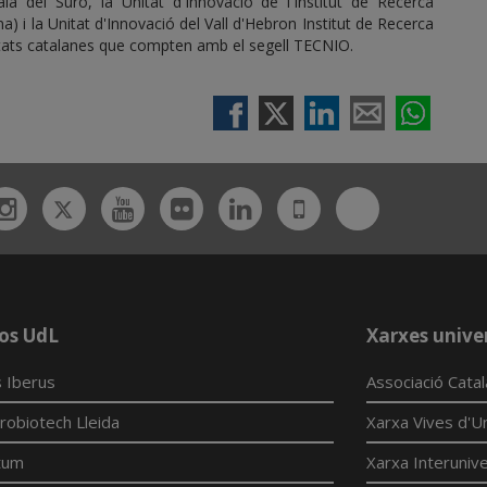
alà del Suro, la Unitat d'Innovació de l'Institut de Recerca
) i la Unitat d'Innovació del Vall d'Hebron Institut de Recerca
titats catalanes que compten amb el segell TECNIO.
Twitter
Bluesky
ebook
Instagram
Youtube
Flickr
Linkedin
UdL
App
os UdL
Xarxes univer
 Iberus
Associació Cata
robiotech Lleida
Xarxa Vives d'Un
tum
Xarxa Interunive