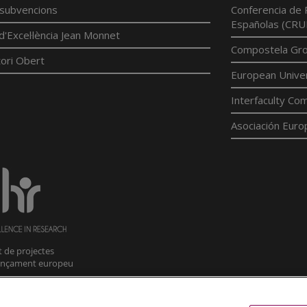
í subvencions
Conferencia de 
Españolas (CRU
d'Excel·lència Jean Monnet
Compostela Grou
ori Obert
European Univer
Interfaculty Com
Asociación Euro