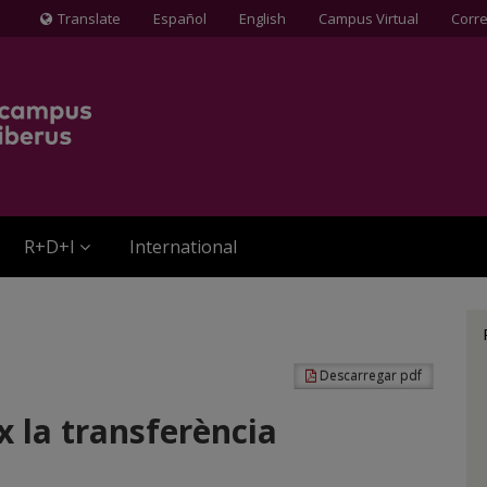
Translate
Español
English
Campus Virtual
Corr
Icona
de
Globus
terraqüi
R+D+I
International
Descarregar pdf
x la transferència