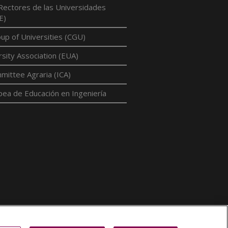
Rectores de las Universidades
E)
p of Universities (CGU)
sity Association (EUA)
mittee Agraria (ICA)
pea de Educación en Ingeniería