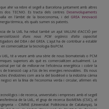
, que ahir va rebre el segell a Barcelona juntament amb altres
res dos TECNIO. Es tracta dels centres
Desenvolupaments
alla en l'àmbit de la bioeconomia, i del
GREA Innovació
ergia tèrmica, els quals sumen sis patents.
rència de la UdL ha rebut també un ajut VALUNI d'ACCIÓ per
ercialització d’uns nous PCM orgànics d’alta capacitat
tigadors del DBA i del GREA. L'ajut ha de contribuir a establir
 en comercialitzar la tecnologia BisPCM.
la UdL, té a veure amb una sèrie de nous biomaterials o PCM
miques superiors als què es comercialitzen actualment. La
trial per tal de millorar-ne l'eficiència energètica i cobrir la
de transició cap a l'ús de les energies renovables. Els nous
tes d'indústries com ara la del biodièsel o la indústria càrnia
negoci en la línia de l'economia verda i circular, afirmen els
tecnològics i de recerca, universitats i empreses amb el segell
ransferència de la UdL, el grup de recerca BioMEMs (CSIC), el
inyeria – CIMNE (Universitat Politècnica de Catalunya), la