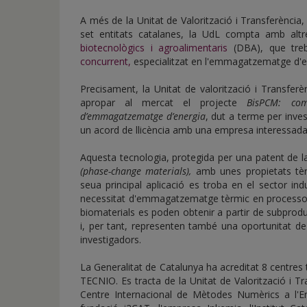
A més de la Unitat de Valorització i Transferència
set entitats catalanes, la UdL compta amb alt
biotecnològics i agroalimentar
is
(DBA), que treb
concurrent,
especialitzat en l'emmagatzematge d'en
Precisament, la Unitat de valorització i Transfe
apropar al mercat el projecte
BisPCM: com
d’emmagatzematge d’energia
, dut a terme per inves
un acord de llicència amb una empresa interessada
Aquesta tecnologia, protegida per una patent de 
(phase-change materials),
amb unes propietats tèr
seua principal aplicació es troba en el sector indus
necessitat d'emmagatzematge tèrmic en processos 
biomaterials es poden obtenir a partir de subproduc
i, per tant, representen també una oportunitat de 
investigadors.
La Generalitat de Catalunya ha acreditat 8 centres 
TECNIO. Es tracta de la Unitat de Valorització i T
Centre Internacional de Mètodes Numèrics a l'Eng