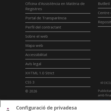
Oficina d'Assistència en Matèria de
Butllet
Registres
Centre 
Portal de Transparència
Reposit
Perfil del contractant
Sobre el web
Mapa web
Accessibilitat
Avís legal
XHTML 1.0 Strict
CSS 3
© 2026
Configuració de privadesa