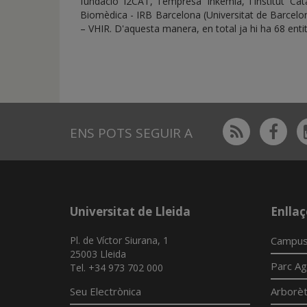
fundació i2CAT, l'empresa Inkemia, l'Institut Cat
Biomèdica - IRB Barcelona (Universitat de Barcelona
– VHIR. D'aquesta manera, en total ja hi ha 68 en
Rss
Fac
ENS POTS SEGUIR A
Universitat de Lleida
Enllaç
Pl. de Víctor Siurana, 1
Campus
25003 Lleida
Parc Ag
Tel. +34 973 702 000
Seu Electrònica
Arborè