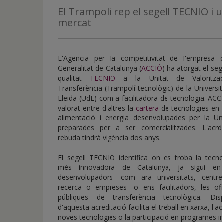
de
El Trampolí rep el segell TECNIO i 
inicio
mercat
L'Agència per la competitivitat de l'empresa 
Generalitat de Catalunya (
ACCIÓ
) ha atorgat el seg
qualitat
TECNIO
a la Unitat de Valoritzac
Transferència (Trampolí tecnològic) de la Universi
Lleida (UdL) com a facilitadora de tecnologia. AC
valorat entre d'altres la
cartera
de tecnologies en 
alimentació i energia desenvolupades per la Uni
preparades per a ser comercialitzades. L'acrdi
rebuda tindrà vigència dos anys.
El segell TECNIO identifica on es troba la tecno
més innovadora de Catalunya, ja sigui e
desenvolupadors -com ara universitats, centr
recerca o empreses- o ens facilitadors, les ofi
públiques de transferència tecnològica. Dis
d'aquesta acreditació facilita el treball en xarxa, l'a
noves tecnologies o la participació en programes in