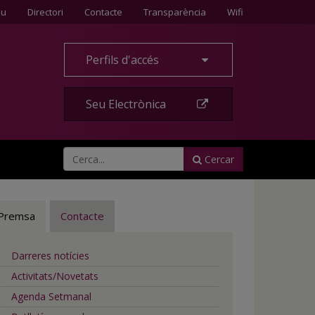
Contacte
eu
Directori
Contacte
Transparència
Wifi
Perfils d'accés
Seu Electrònica
Cercar
Premsa
Contacte
Darreres notícies
Activitats/Novetats
Agenda Setmanal