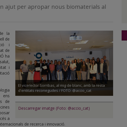
un ajut per apropar nous biomaterials al
de la
ell de
ió i
tat de
CIÓ ha
salut,
tat i
tació
El vicerector Sorribas, al mig de blanc, amb la resta
logia
d'entitats reconegudes / FOTO: @accio_cat
n ens
es de
cines
Descarregar imatge (Foto: @accio_cat)
posar
ccés a
ternacionals de recerca i innovació.