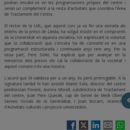
podran encabir-se en les programacions pròpies del centre i
seran un complement a la resta d'activitats que coordina l'Àrea
de Tractament del Centre.
El rector de la UdL, que aquest curs ja va fer una xerrada als
interns de la presó de Lleida, ha volgut insistir en el compromís
de la Universitat en aquesta iniciativa, tot expressant la voluntat
que la col·laboració que s'enceta ha de convertir-se en una
programació estructurada i continuada anys rere any. Per la
seua part, Pere Soler, ha explicat que per avançar en la
reinserció dels presos els cal la col·laboració de la societat i
aquest conveni n'és una mostra.
L'acord que té validesa per a un any, és però prorrogable. A la
signatura també hi han assistit Manel Sola, director del centre
penitenciari Ponent, Aurora Morell, subdirectora de Tractament
del centre, Joan Pere Queralt, cap de Servei de Medi Obert i
Serveis Socials de la Generalitat, i Joan Biscarri, vicerector
d'Activitats culturals i projecció universitària.