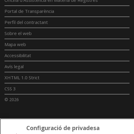
Portal de Transparència
Perfil del contractant
Sobre el web
Mapa web
Accessibilitat
Avís legal
XHTML 1.0 Strict
CSS 3
© 2026
Enllaços UdL
Configuració de privadesa