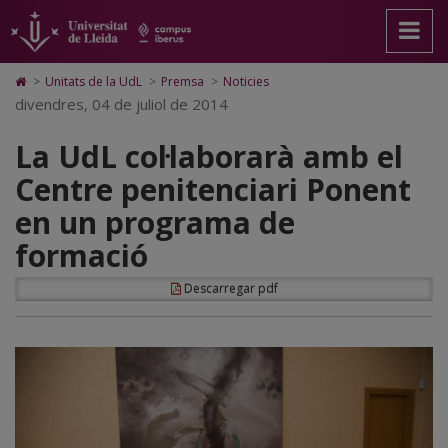
La
Anar
Anar
Anar
Cerca
Accessibilitat.
a
al
al
Universitat
UdL
la
contingut
Mapa
de
pàgina
principal
Web.
Lleida
col·laborarà
Icono
>
Unitats de la UdL
>
Premsa
>
Noticies
principal.
de
Universitat
de
divendres, 04 de juliol de 2014
amb
Universitat
la
de
Home
de
pàgina
Lleida
para
el
La UdL col·laborarà amb el
Lleida
ir
a
Centre
Centre penitenciari Ponent
la
página
penitenciari
en un programa de
de
inicio
Ponent
formació
en
Descarregar pdf
un
programa
de
formació