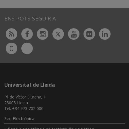
ENS POTS SEGUIR A
Twitter
Rss
Facebook
Instagram
Youtube
Flickr
Linked
Bluesky
UdL
App
Universitat de Lleida
Pl. de Víctor Siurana, 1
25003 Lleida
Tel. +34 973 702 000
Seu Electrònica
Oficina d'Assistència en Matèria de Registres