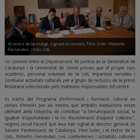
Al centre de la imatge, signant el conveni, Pere Soler i Roberto
Fernández. / Foto: UdL
Un conveni entre el Departament de Justícia de la Generalitat de
Catalunya i la Universitat de Lleida preveu que el proper curs
acadèmic, personal voluntari de la UdL imparteixi xerrades i
condueixi activitats culturals per a grups de reclusos de la presó
lleidatana seleccionats pels mateixos responsables del centre.
Es tracta del Programa d'informació i formació cultural en
temes d'interès per als interns que ambdós institucions estan
ultimant amb l'objectiu de contribuir "a l'emancipació social, la
igualtat d'oportunitats i la no discriminació d'aquest col·lectiu",
segons recull l'acord que avui han signat el director general de
Serveis Penitenciaris de Catalunya, Pere Soler, i el rector de la
UdL, Roberto Fernández. Les conferències i activitats culturals