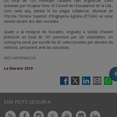
Un total de 729 municipis catalans han organitzat 3.600
activitats per recaptar fons. El Consell de l'Estudiantat de la UdL,
com cada any, també hi ha volgut col·laborar. Alumnat de
l'Escola Tècnica Superior d'Enginyeria Agrària (ETSEA) va estar
venent durant dos dies xocolata.
Quant a la recepció de trucades, enguany a Lleida s'havien
preinscrit un total de 161 persones per ser voluntàries. Un
sorteig ha servit per escollir les 81 seleccionades per atendre els
telèfons, juntament amb les autoritats.
MÉS INFORMACIÓ:
La Marató 2019
ENS POTS SEGUIR A
Twitter
Rss
Facebook
Instagram
Youtube
Flickr
Linked