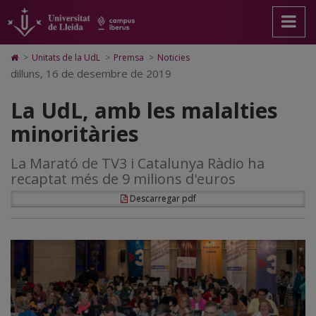
La
Anar
Anar
Anar
Cerca
Accessibilitat.
a
al
al
Universitat
UdL,
la
contingut
Mapa
de
pàgina
principal
Web.
Lleida
amb
Icono
>
Unitats de la UdL
>
Premsa
>
Noticies
principal.
de
Universitat
de
dilluns, 16 de desembre de 2019
les
Universitat
la
de
Home
de
pàgina
Lleida
para
malalties
La UdL, amb les malalties
Lleida
ir
a
minoritàries
minoritàries
la
página
de
La Marató de TV3 i Catalunya Ràdio ha
inicio
recaptat més de 9 milions d'euros
Descarregar pdf