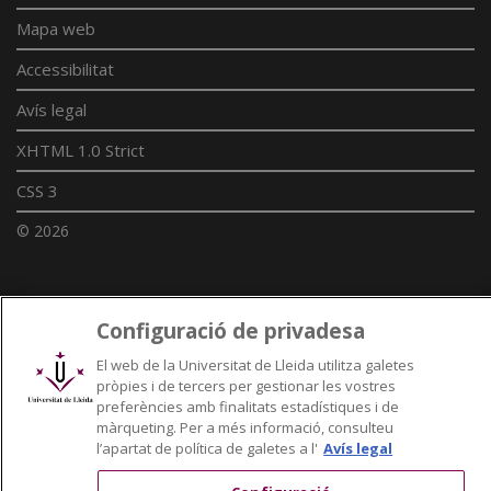
Mapa web
Accessibilitat
Avís legal
XHTML 1.0 Strict
CSS 3
© 2026
Enllaços UdL
Configuració de privadesa
Xarxes universitàries
El web de la Universitat de Lleida utilitza galetes
pròpies i de tercers per gestionar les vostres
preferències amb finalitats estadístiques i de
màrqueting. Per a més informació, consulteu
l’apartat de política de galetes a l'
Avís legal