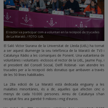
El rector va participar com a voluntari en la recepció de trucades
de La Marató. / FOTO: UdL
El Saló Víctor Siurana de la Universitat de Lleida (UdL) ha tornat
a ser aquest diumenge la seu telefònica de la Marató de TV3 i
Catalunya Ràdio a les comarques de Ponent. Una vuitantena de
voluntàries i voluntaris -inclosos el rector de la UdL, Jaume Puy, i
el president del Consell Social, Delfí Robinat- van atendre les
trucades per a la recepció dels donatius que arribaven a través
de les 50 línies habilitades.
La 28a edició de La Marató està dedicada enguany a les
malalties minoritàries, és a dir, aquelles que afecten cinc o
menys de cada 10.000 persones. Arreu de Catalunya s'han
recaptat fins ara gairebé 9 milions i mig d'euros.