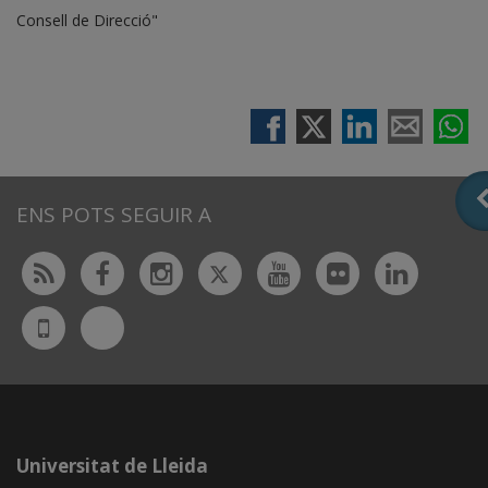
Consell de Direcció"
ENS POTS SEGUIR A
Twitter
Rss
Facebook
Instagram
Youtube
Flickr
Linked
Bluesky
UdL
App
Universitat de Lleida