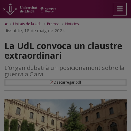
La
Anar
Anar
Anar
Cerca
Accessibilitat.
a
al
al
Universitat
UdL
la
contingut
Mapa
de
pàgina
principal
Web.
Lleida
convoca
Icono
>
Unitats de la UdL
>
Premsa
>
Noticies
principal.
de
Universitat
de
dissabte, 18 de maig de 2024
un
Universitat
la
de
Home
de
pàgina
Lleida
para
claustre
La UdL convoca un claustre
Lleida
ir
a
extraordinari
extraordinari
la
página
de
L'òrgan debatrà un posicionament sobre la
inicio
guerra a Gaza
Descarregar pdf