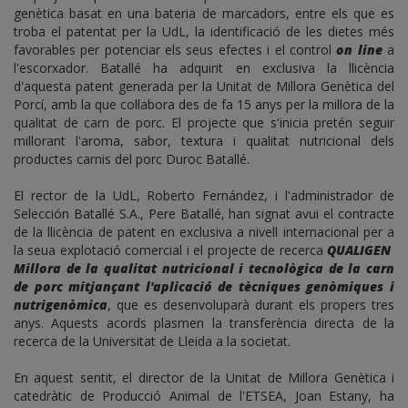
genètica basat en una bateria de marcadors, entre els que es
troba el patentat per la UdL, la identificació de les dietes més
favorables per potenciar els seus efectes i el control
on line
a
l'escorxador. Batallé ha adquirit en exclusiva la llicència
d'aquesta patent generada per la Unitat de Millora Genètica del
Porcí, amb la que col·labora des de fa 15 anys per la millora de la
qualitat de carn de porc. El projecte que s'inicia pretén seguir
millorant l'aroma, sabor, textura i qualitat nutricional dels
productes carnis del porc Duroc Batallé.
El rector de la UdL, Roberto Fernández, i l'administrador de
Selección Batallé S.A., Pere Batallé, han signat avui el contracte
de la llicència de patent en exclusiva a nivell internacional per a
la seua explotació comercial i el projecte de recerca
QUALIGEN
Millora de la qualitat nutricional i tecnològica de la carn
de porc mitjançant l'aplicació de tècniques genòmiques i
nutrigenòmica
, que es desenvoluparà durant els propers tres
anys. Aquests acords plasmen la transferència directa de la
recerca de la Universitat de Lleida a la societat.
En aquest sentit, el director de la Unitat de Millora Genètica i
catedràtic de Producció Animal de l'ETSEA, Joan Estany, ha