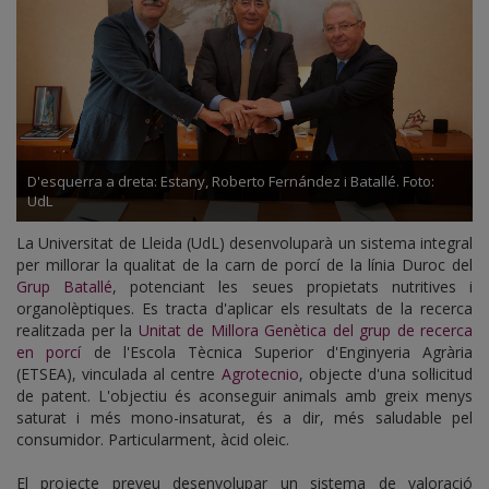
D'esquerra a dreta: Estany, Roberto Fernández i Batallé. Foto:
UdL
La Universitat de Lleida (UdL) desenvoluparà un sistema integral
per millorar la qualitat de la carn de porcí de la línia Duroc del
Grup Batallé
, potenciant les seues propietats nutritives i
organolèptiques. Es tracta d'aplicar els resultats de la recerca
realitzada per la
Unitat de Millora Genètica del grup de recerca
en porcí
de l'Escola Tècnica Superior d'Enginyeria Agrària
(ETSEA), vinculada al centre
Agrotecnio
, objecte d'una sol·licitud
de patent. L'objectiu és aconseguir animals amb greix menys
saturat i més mono-insaturat, és a dir, més saludable pel
consumidor. Particularment, àcid oleic.
El projecte preveu desenvolupar un sistema de valoració