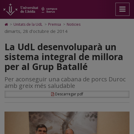
La
Anar
Anar
Anar
Cerca
Accessibilitat.
a
al
al
Universitat
UdL
la
contingut
Mapa
de
pàgina
principal
Web.
Lleida
desenvoluparà
Icono
>
Unitats de la UdL
>
Premsa
>
Noticies
principal.
de
Universitat
de
dimarts, 28 d’octubre de 2014
un
Universitat
la
de
Home
de
pàgina
Lleida
para
sistema
La UdL desenvoluparà un
Lleida
ir
a
integral
sistema integral de millora
la
página
de
per al Grup Batallé
de
inicio
millora
Per aconseguir una cabana de porcs Duroc
per
amb greix més saludable
al
Descarregar pdf
Grup
Batallé