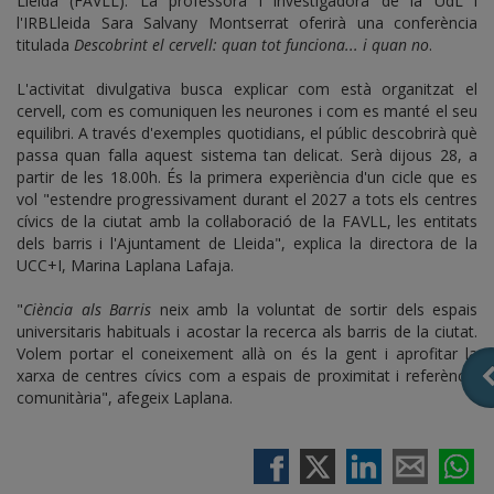
Lleida (FAVLL). La professora i investigadora de la UdL i
l'IRBLleida Sara Salvany Montserrat oferirà una conferència
titulada
Descobrint el cervell: quan tot funciona... i quan no
.
L'activitat divulgativa busca explicar com està organitzat el
cervell, com es comuniquen les neurones i com es manté el seu
equilibri. A través d'exemples quotidians, el públic descobrirà què
passa quan falla aquest sistema tan delicat. Serà dijous 28, a
partir de les 18.00h. És la primera experiència d'un cicle que es
vol "estendre progressivament durant el 2027 a tots els centres
cívics de la ciutat amb la col·laboració de la FAVLL, les entitats
dels barris i l'Ajuntament de Lleida", explica la directora de la
UCC+I, Marina Laplana Lafaja.
"
Ciència als Barris
neix amb la voluntat de sortir dels espais
universitaris habituals i acostar la recerca als barris de la ciutat.
Volem portar el coneixement allà on és la gent i aprofitar la
xarxa de centres cívics com a espais de proximitat i referència
comunitària", afegeix Laplana.