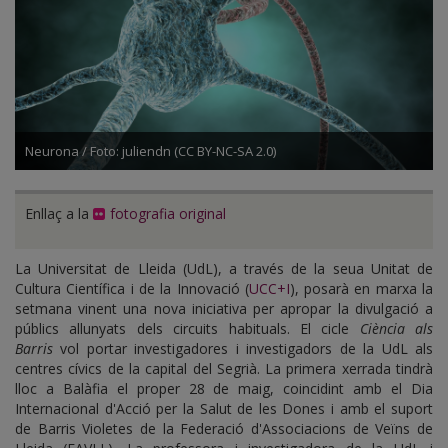
Neurona / Foto: juliendn (CC BY-NC-SA 2.0)
Enllaç a la
fotografia original
La Universitat de Lleida (UdL), a través de la seua Unitat de
Cultura Científica i de la Innovació (
UCC+I
), posarà en marxa la
setmana vinent una nova iniciativa per apropar la divulgació a
públics allunyats dels circuits habituals. El cicle
Ciència als
Barris
vol portar investigadores i investigadors de la UdL als
centres cívics de la capital del Segrià. La primera xerrada tindrà
lloc a Balàfia el proper 28 de maig, coincidint amb el Dia
Internacional d'Acció per la Salut de les Dones i amb el suport
de Barris Violetes de la Federació d'Associacions de Veïns de