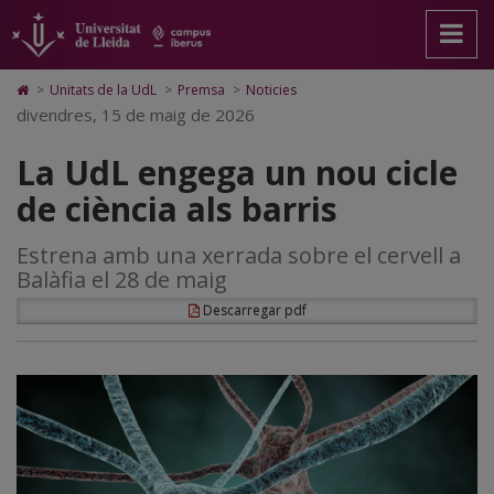
La
Anar
Anar
Anar
Cerca
Accessibilitat.
a
al
al
Universitat
UdL
la
contingut
Mapa
de
pàgina
principal
Web.
Lleida
engega
Icono
>
Unitats de la UdL
>
Premsa
>
Noticies
principal.
de
Universitat
de
divendres, 15 de maig de 2026
un
Universitat
la
de
Home
de
pàgina
Lleida
para
nou
La UdL engega un nou cicle
Lleida
ir
a
cicle
de ciència als barris
la
página
de
de
Estrena amb una xerrada sobre el cervell a
inicio
ciència
Balàfia el 28 de maig
als
Descarregar pdf
barris