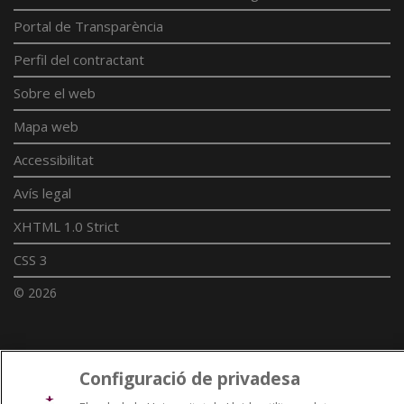
Portal de Transparència
Perfil del contractant
Sobre el web
Mapa web
Accessibilitat
Avís legal
XHTML 1.0 Strict
CSS 3
© 2026
Enllaços UdL
Configuració de privadesa
Xarxes universitàries