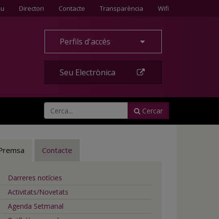
Contacte
eu
Directori
Contacte
Transparència
Wifi
Perfils d'accés
Seu Electrònica
Cercar
Premsa
Contacte
Darreres notícies
Activitats/Novetats
Agenda Setmanal