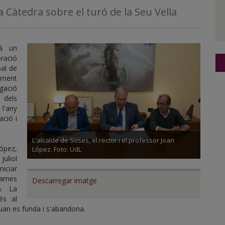
a Càtedra sobre el turó de la Seu Vella
rà un
oració
pal de
tament
igació
 dels
l'any
ació i
L'alcalde de Soses, el rector i el professor Joan
López,
López. Foto: UdL
uliol
iciar
rames
Descarregar imatge
). La
és al
quan es funda i s'abandona.