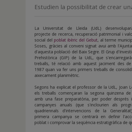
de
Estudien la possibilitat de crear un
inicio
La Universitat de Lleida (UdL) desenvolupa
projecte de recerca, recuperació patrimonial i val
social del
poblat ibèric del Gebut
, al terme munici
Soses, gràcies al conveni signat avui amb l'Ajun
d'aquesta població del Baix Segre. El Grup d'Invest
Prehistòrica (GIP) de la UdL, que s'encarregarà
treballs, té relació amb aquest jaciment des de 
1987 quan va fer uns primers treballs de consolid
aixecament planimètric.
Segons ha explicat el professor de la UdL, Joan 
els treballs començaran la segona quinzena de j
amb una fase preparatòria, per poder després in
campanyes anuals (que s'inclourien als prog
quadriennals d'intervencions de la Generalitat
primera campanya se centrarà en definir l'acc
poblat i comprovar la seqüència estratigràfica de 