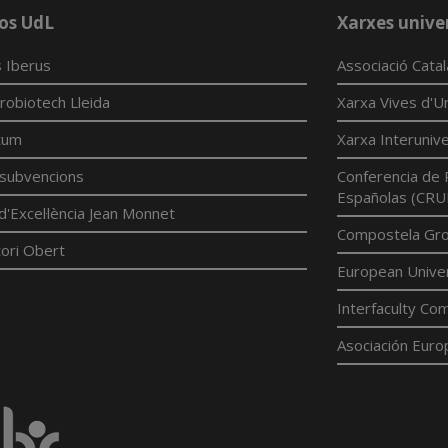
os UdL
Xarxes univer
 Iberus
Associació Cata
robiotech Lleida
Xarxa Vives d'Un
tum
Xarxa Interunive
í subvencions
Conferencia de 
Españolas (CRU
d'Excel·lència Jean Monnet
Compostela Grou
ori Obert
European Univer
Interfaculty Com
Asociación Euro