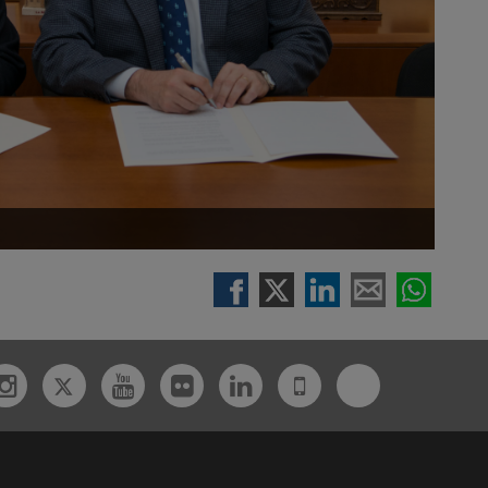
Twitter
Bluesky
ebook
Instagram
Youtube
Flickr
Linkedin
UdL
App