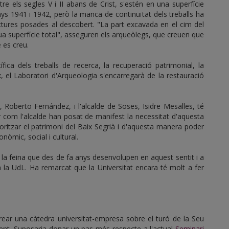
re els segles V i II abans de Crist, s'estén en una superfície
ys 1941 i 1942, però la manca de continuïtat dels treballs ha
ctures posades al descobert. "La part excavada en el cim del
a superfície total", asseguren els arqueòlegs, que creuen que
 es creu.
fica dels treballs de recerca, la recuperació patrimonial, la
x, el Laboratori d'Arqueologia s'encarregarà de la restauració
, Roberto Fernández, i l'alcalde de Soses, Isidre Mesalles, té
 com l'alcalde han posat de manifest la necessitat d'aquesta
loritzar el patrimoni del Baix Segrià i d'aquesta manera poder
nòmic, social i cultural.
 la feina que des de fa anys desenvolupen en aquest sentit i a
 a la UdL. Ha remarcat que la Universitat encara té molt a fer
 crear una càtedra universitat-empresa sobre el turó de la Seu
ment. Suposaria donar un pas més respecte a l'actual
Seminari