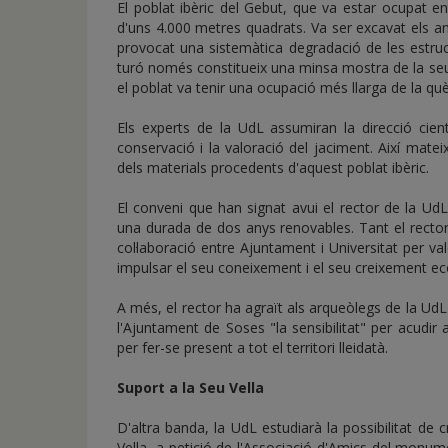
El poblat ibèric del Gebut, que va estar ocupat ent
d'uns 4.000 metres quadrats. Va ser excavat els an
provocat una sistemàtica degradació de les estru
turó només constitueix una minsa mostra de la seu
el poblat va tenir una ocupació més llarga de la què
Els experts de la UdL assumiran la direcció cientí
conservació i la valoració del jaciment. Així matei
dels materials procedents d'aquest poblat ibèric.
El conveni que han signat avui el rector de la UdL
una durada de dos anys renovables. Tant el rector
col·laboració entre Ajuntament i Universitat per va
impulsar el seu coneixement i el seu creixement eco
A més, el rector ha agraït als arqueòlegs de la UdL
l'Ajuntament de Soses "la sensibilitat" per acudir
per fer-se present a tot el territori lleidatà.
Suport a la Seu Vella
D'altra banda, la UdL estudiarà la possibilitat de
Vella, a petició de l'Associació d'Amics del monu