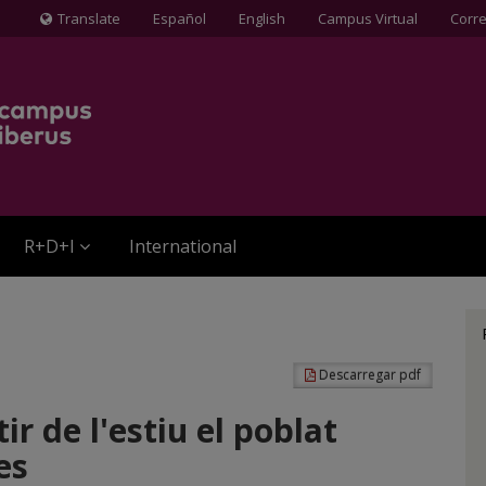
Translate
Español
English
Campus Virtual
Corr
Icona
de
Globus
terraqüi
R+D+I
International
Descarregar pdf
r de l'estiu el poblat
es