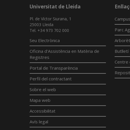
Universitat de Lleida
Enllaç
Pl. de Víctor Siurana, 1
Campus
25003 Lleida
Parc Ag
Tel. +34 973 702 000
Seu Electrònica
Arborè
Oficina d'Assistència en Matèria de
Butllet
Registres
Centre 
Portal de Transparència
Reposit
Perfil del contractant
Sobre el web
Mapa web
Accessibilitat
Avís legal