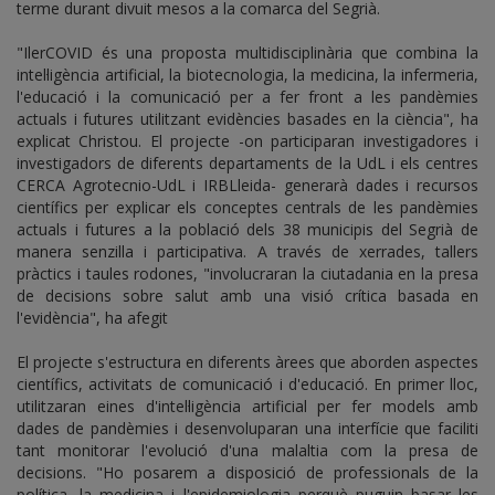
terme durant divuit mesos a la comarca del Segrià.
"IlerCOVID és una proposta multidisciplinària que combina la
intel·ligència artificial, la biotecnologia, la medicina, la infermeria,
l'educació i la comunicació per a fer front a les pandèmies
actuals i futures utilitzant evidències basades en la ciència", ha
explicat Christou. El projecte -on participaran investigadores i
investigadors de diferents departaments de la UdL i els centres
CERCA Agrotecnio-UdL i IRBLleida- generarà dades i recursos
científics per explicar els conceptes centrals de les pandèmies
actuals i futures a la població dels 38 municipis del Segrià de
manera senzilla i participativa. A través de xerrades, tallers
pràctics i taules rodones, "involucraran la ciutadania en la presa
de decisions sobre salut amb una visió crítica basada en
l'evidència", ha afegit
El projecte s'estructura en diferents àrees que aborden aspectes
científics, activitats de comunicació i d'educació. En primer lloc,
utilitzaran eines d'intel·ligència artificial per fer models amb
dades de pandèmies i desenvoluparan una interfície que faciliti
tant monitorar l'evolució d'una malaltia com la presa de
decisions. "Ho posarem a disposició de professionals de la
política, la medicina i l'epidemiologia perquè puguin basar les