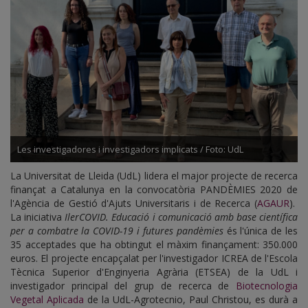
Les investigadores i investigadors implicats / Foto: UdL
La Universitat de Lleida (UdL) lidera el major projecte de recerca
finançat a Catalunya en la convocatòria PANDÈMIES 2020 de
l'Agència de Gestió d'Ajuts Universitaris i de Recerca (
AGAUR
).
La iniciativa
IlerCOVID. Educació i comunicació amb base científica
per a combatre la COVID-19 i futures pandèmies
és l'única de les
35 acceptades que ha obtingut el màxim finançament: 350.000
euros. El projecte encapçalat per l'investigador ICREA de l'Escola
Tècnica Superior d'Enginyeria Agrària (ETSEA) de la UdL i
investigador principal del grup de recerca de
Biotecnologia
Vegetal Aplicada
de la UdL-Agrotecnio, Paul Christou, es durà a