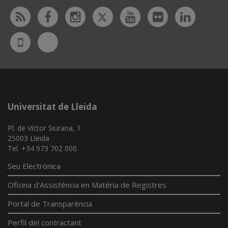
Twitter
Rss
Facebook
Instagram
Youtube
Flickr
Linked
Bluesky
UdL
App
Universitat de Lleida
Pl. de Víctor Siurana, 1
25003 Lleida
Tel. +34 973 702 000
Seu Electrònica
Oficina d'Assistència en Matèria de Registres
Portal de Transparència
Perfil del contractant