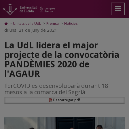
La
Anar
Anar
Anar
Cerca
Accessibilitat.
a
al
al
Universitat
UdL
la
contingut
Mapa
de
pàgina
principal
Web.
Lleida
lidera
Icono
>
Unitats de la UdL
>
Premsa
>
Noticies
principal.
de
Universitat
de
dilluns, 21 de juny de 2021
el
Universitat
la
de
Home
de
pàgina
Lleida
para
major
La UdL lidera el major
Lleida
ir
a
projecte
projecte de la convocatòria
la
página
de
PANDÈMIES 2020 de
de
inicio
la
l'AGAUR
convocatòria
IlerCOVID es desenvoluparà durant 18
PANDÈMIES
mesos a la comarca del Segrià
2020
Descarregar pdf
de
l'AGAUR