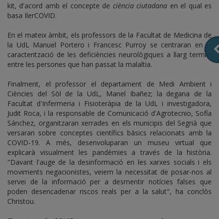
kit, d'acord amb el concepte de
ciència ciutadana
en el qual es
basa IlerCOVID.
En el mateix àmbit, els professors de la Facultat de Medicina de
la UdL Manuel Portero i Francesc Purroy se centraran en la
caracterització de les deficiències neurològiques a llarg termini
entre les persones que han passat la malaltia.
Finalment, el professor el departament de Medi Ambient i
Ciències del Sòl de la UdL, Manel Ibañez; la degana de la
Facultat d'Infermeria i Fisioteràpia de la UdL i investigadora,
Judit Roca, i la responsable de Comunicació d'Agrotecnio, Sofía
Sánchez, organitzaran xerrades en els municipis del Segrià que
versaran sobre conceptes científics bàsics relacionats amb la
COVID-19. A més, desenvoluparan un museu virtual que
explicarà visualment les pandèmies a través de la història.
"Davant l'auge de la desinformació en les xarxes socials i els
moviments negacionistes, veiem la necessitat de posar-nos al
servei de la informació per a desmentir notícies falses que
poden desencadenar riscos reals per a la salut", ha conclòs
Christou.