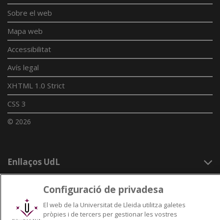
Sobre el web
Mapa web
Accessibilitat
Avís legal
XHTML 1.0 Strict
CSS 3
© 2026
Enllaços UdL
Xarxes universitàries
Configuració de privadesa
El web de la Universitat de Lleida utilitza galetes
pròpies i de tercers per gestionar les vostres