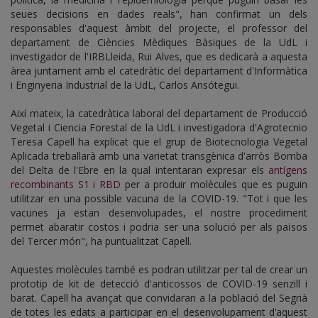
seues decisions en dades reals", han confirmat un dels
responsables d'aquest àmbit del projecte, el professor del
departament de Ciències Mèdiques Bàsiques de la UdL i
investigador de l'IRBLleida, Rui Alves, que es dedicarà a aquesta
àrea juntament amb el catedràtic del departament d'Informàtica
i Enginyeria Industrial de la UdL, Carlos Ansótegui.
Així mateix, la catedràtica laboral del departament de Producció
Vegetal i Ciencia Forestal de la UdL i investigadora d'Agrotecnio
Teresa Capell ha explicat que el grup de Biotecnologia Vegetal
Aplicada treballarà amb una varietat transgènica d'arròs Bomba
del Delta de l'Ebre en la qual intentaran expresar els
antígens
recombinants S1 i RBD
per a produir molècules que es puguin
utilitzar en una possible vacuna de la COVID-19. "Tot i que les
vacunes ja estan desenvolupades, el nostre procediment
permet abaratir costos i podria ser una solució per als països
del Tercer món", ha puntualitzat Capell.
Aquestes molècules també es podran utilitzar per tal de crear un
prototip de kit de detecció d'anticossos de COVID-19 senzill i
barat. Capell ha avançat que convidaran a la població del Segrià
de totes les edats a participar en el desenvolupament d’aquest