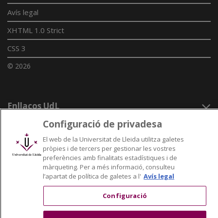
Avís legal
XHTML 1.0 Strict
CSS 3
© 2026
Enllaços UdL
Configuració de privadesa
Xarxes universitàries
El web de la Universitat de Lleida utilitza galetes
pròpies i de tercers per gestionar les vostres
preferències amb finalitats estadístiques i de
màrqueting. Per a més informació, consulteu
l’apartat de política de galetes a l'
Avís legal
Configuració