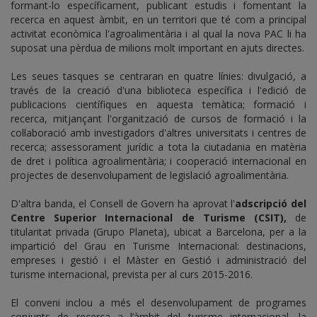
formant-lo específicament, publicant estudis i fomentant la
recerca en aquest àmbit, en un territori que té com a principal
activitat econòmica l'agroalimentària i al qual la nova PAC li ha
suposat una pèrdua de milions molt important en ajuts directes.
Les seues tasques se centraran en quatre línies: divulgació, a
través de la creació d'una biblioteca específica i l'edició de
publicacions científiques en aquesta temàtica; formació i
recerca, mitjançant l'organització de cursos de formació i la
col·laboració amb investigadors d'altres universitats i centres de
recerca; assessorament jurídic a tota la ciutadania en matèria
de dret i política agroalimentària; i cooperació internacional en
projectes de desenvolupament de legislació agroalimentària.
D'altra banda, el Consell de Govern ha aprovat l'
adscripció del
Centre Superior Internacional de Turisme (CSIT),
de
titularitat privada (Grupo Planeta), ubicat a Barcelona, per a la
impartició del Grau en Turisme Internacional: destinacions,
empreses i gestió i el Màster en Gestió i administració del
turisme internacional, prevista per al curs 2015-2016.
El conveni inclou a més el desenvolupament de programes
conjunts de recerca a l’àmbit del turisme internacional, la