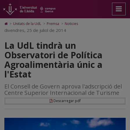
La
Anar
Anar
Anar
Cerca
Accessibilitat.
a
al
al
Universitat
UdL
la
contingut
Mapa
de
pàgina
principal
Web.
Lleida
tindrà
Icono
>
Unitats de la UdL
>
Premsa
>
Noticies
principal.
de
Universitat
de
divendres, 25 de juliol de 2014
un
Universitat
la
de
Home
de
pàgina
Lleida
para
Observatori
La UdL tindrà un
Lleida
ir
a
de
Observatori de Política
la
página
Política
Agroalimentària únic a
de
inicio
Agroalimentària
l'Estat
únic
El Consell de Govern aprova l'adscripció del
a
Centre Superior Internacional de Turisme
l'Estat
Descarregar pdf