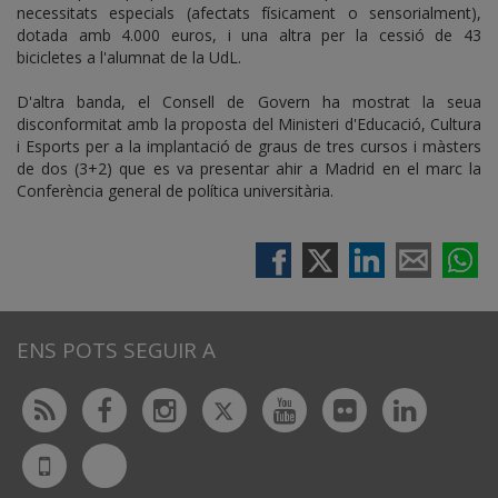
necessitats especials (afectats físicament o sensorialment),
dotada amb 4.000 euros, i una altra per la cessió de 43
bicicletes a l'alumnat de la UdL.
D'altra banda, el Consell de Govern ha mostrat la seua
disconformitat amb la proposta del Ministeri d'Educació, Cultura
i Esports per a la implantació de graus de tres cursos i màsters
de dos (3+2) que es va presentar ahir a Madrid en el marc la
Conferència general de política universitària.
ENS POTS SEGUIR A
Twitter
Rss
Facebook
Instagram
Youtube
Flickr
Linked
Bluesky
UdL
App