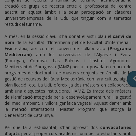
creació de grups de recerca entre el professorat del centre
adscrit en aquest àmbit i la seua participació en càtedres
universitat-empresa de la UdL que tinguin com a temàtica
l’estudi del turisme.
A més, en la sessió d'avui s'ha donat el vist-i-plau el
canvi de
nom
de la Facultat d'Infermeria pel de Facultat d'Infermeria i
Fisioteràpia, així com el conveni de col·laboració
(
Programa
Mediterrani
)
amb les universitats de l'Algarve i Evora
(Portugal), Còrdova, Las Palmas i l'Institut Agronòmic
Mediterrani de Saragossa (IAMZ) per a la posada en marxa de
programes de doctorat i de màsters conjunts en àmbits de la
gestió de recursos de l'àrea Mediterrània com ara cultius, aigua,
planificació, etc. La UdL ofereix ja dos màsters en col·laboració
amb una d'aquestes institucions, l'IAMZ. Es tracta dels màsters
de Planificació integrada per al desenvolupament rural i la gestió
del medi ambient, i Millora genètica vegetal. Aquest darrer amb
la menció International Master Program que atorga la
Generalitat de Catalunya.
Pel que fa a estudiantat, s'han aprovat dos
convocatòries
d'ajuts
per al proper curs acadèmic: una per a estudiants amb