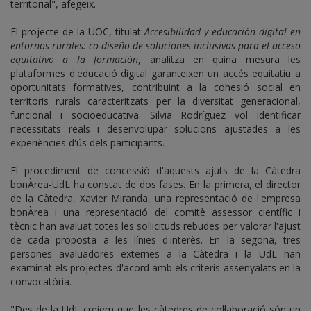
territorial", afegeix.
El projecte de la UOC, titulat
Accesibilidad y educación digital en
entornos rurales: co-diseño de soluciones inclusivas para el acceso
equitativo a la formación
, analitza en quina mesura les
plataformes d'educació digital garanteixen un accés equitatiu a
oportunitats formatives, contribuint a la cohesió social en
territoris rurals caracteritzats per la diversitat generacional,
funcional i socioeducativa. Silvia Rodríguez vol identificar
necessitats reals i desenvolupar solucions ajustades a les
experiències d'ús dels participants.
El procediment de concessió d'aquests ajuts de la Càtedra
bonÀrea-UdL ha constat de dos fases. En la primera, el director
de la Càtedra, Xavier Miranda, una representació de l'empresa
bonÀrea i una representació del comitè assessor científic i
tècnic han avaluat totes les sol·licituds rebudes per valorar l'ajust
de cada proposta a les línies d'interès. En la segona, tres
persones avaluadores externes a la Càtedra i la UdL han
examinat els projectes d'acord amb els criteris assenyalats en la
convocatòria.
"Des de la UdL creiem que les càtedres de col·laboració són un