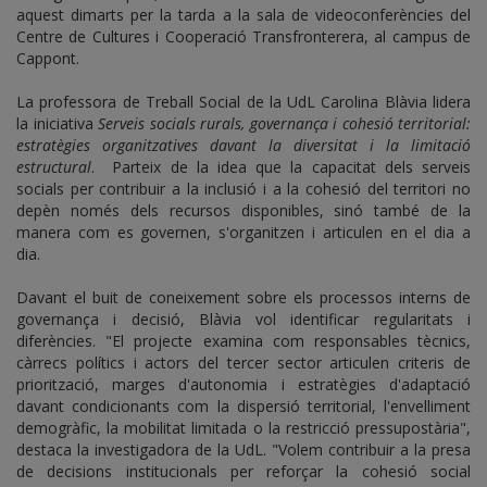
aquest dimarts per la tarda a la sala de videoconferències del
Centre de Cultures i Cooperació Transfronterera, al campus de
Cappont.
La professora de Treball Social de la UdL Carolina Blàvia lidera
la iniciativa
Serveis socials rurals, governança i cohesió territorial:
estratègies organitzatives davant la diversitat i la limitació
estructural
. Parteix de la idea que la capacitat dels serveis
socials per contribuir a la inclusió i a la cohesió del territori no
depèn només dels recursos disponibles, sinó també de la
manera com es governen, s'organitzen i articulen en el dia a
dia.
Davant el buit de coneixement sobre els processos interns de
governança i decisió, Blàvia vol identificar regularitats i
diferències. "El projecte examina com responsables tècnics,
càrrecs polítics i actors del tercer sector articulen criteris de
priorització, marges d'autonomia i estratègies d'adaptació
davant condicionants com la dispersió territorial, l'envelliment
demogràfic, la mobilitat limitada o la restricció pressupostària",
destaca la investigadora de la UdL. "Volem contribuir a la presa
de decisions institucionals per reforçar la cohesió social