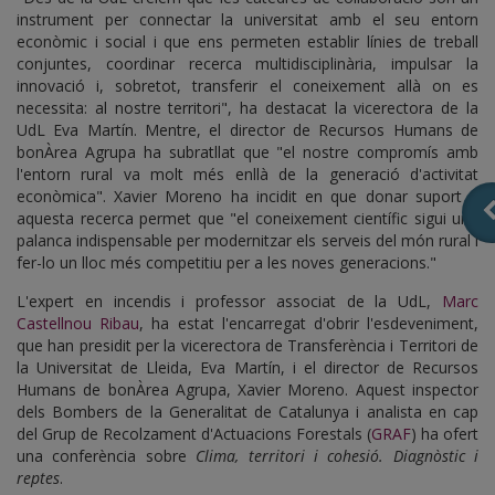
instrument per connectar la universitat amb el seu entorn
econòmic i social i que ens permeten establir línies de treball
conjuntes, coordinar recerca multidisciplinària, impulsar la
innovació i, sobretot, transferir el coneixement allà on es
necessita: al nostre territori", ha destacat la vicerectora de la
UdL Eva Martín. Mentre, el director de Recursos Humans de
bonÀrea Agrupa ha subratllat que "el nostre compromís amb
l'entorn rural va molt més enllà de la generació d'activitat
econòmica". Xavier Moreno ha incidit en que donar suport a
aquesta recerca permet que "el coneixement científic sigui una
palanca indispensable per modernitzar els serveis del món rural i
fer-lo un lloc més competitiu per a les noves generacions."
L'expert en incendis i professor associat de la UdL,
Marc
Castellnou Ribau
, ha estat l'encarregat d'obrir l'esdeveniment,
que han presidit per la vicerectora de Transferència i Territori de
la Universitat de Lleida, Eva Martín, i el director de Recursos
Humans de bonÀrea Agrupa, Xavier Moreno. Aquest inspector
dels Bombers de la Generalitat de Catalunya i analista en cap
del Grup de Recolzament d'Actuacions Forestals (
GRAF
) ha ofert
una conferència sobre
Clima, territori i cohesió. Diagnòstic i
reptes
.