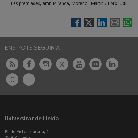
Les premiades, amb Miranda, Moreno i Martín / Foto: UdL
ENS POTS SEGUIR A
Twitter
Rss
Facebook
Instagram
Youtube
Flickr
Linked
Bluesky
UdL
App
Universitat de Lleida
Pl. de Víctor Siurana, 1
25003 Lleida