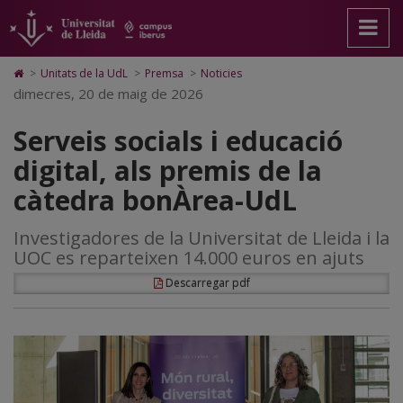
Serveis
Anar
Anar
Anar
Cerca
Accessibilitat.
a
al
al
Universitat
socials
la
contingut
Mapa
de
pàgina
principal
Web.
Lleida
i
Icono
>
Unitats de la UdL
>
Premsa
>
Noticies
principal.
de
Universitat
de
dimecres, 20 de maig de 2026
educació
Universitat
la
de
Home
de
pàgina
Lleida
para
digital,
Serveis socials i educació
Lleida
ir
a
als
digital, als premis de la
la
página
premis
càtedra bonÀrea-UdL
de
inicio
de
Investigadores de la Universitat de Lleida i la
la
UOC es reparteixen 14.000 euros en ajuts
càtedra
Descarregar pdf
bonÀrea-
UdL