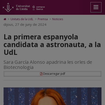
La
Anar
Anar
Anar
Cerca
Accessibilitat.
a
al
al
Universitat
primera
la
contingut
Mapa
de
pàgina
principal
Web.
Lleida
espanyola
Icono
>
Unitats de la UdL
>
Premsa
>
Noticies
principal.
de
Universitat
de
dijous, 27 de juny de 2024
candidata
Universitat
la
de
Home
de
pàgina
Lleida
para
a
La primera espanyola
Lleida
ir
a
astronauta,
candidata a astronauta, a la
la
página
a
UdL
de
inicio
la
Sara García Alonso apadrina les orles de
UdL
Biotecnologia
Descarregar pdf