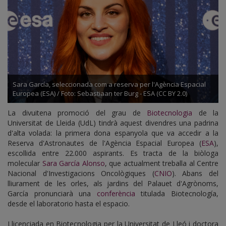
Sara García, seleccionada com a reserva per l'Agència Espacial
Europea (ESA) / Foto: Sebastiaan ter Burg - ESA (CC BY 2.0)
La divuitena promoció del grau de
Biotecnologia
de la
Universitat de Lleida (UdL) tindrà aquest divendres una padrina
d'alta volada: la primera dona espanyola que va accedir a la
Reserva d'Astronautes de l'Agència Espacial Europea (
ESA
),
escollida entre 22.000 aspirants. Es tracta de la biòloga
molecular
Sara García Alonso
, que actualment treballa al Centre
Nacional d'Investigacions Oncològiques (
CNIO
). Abans del
lliurament de les orles, als jardins del Palauet d'Agrònoms,
García pronunciarà una
conferència
titulada Biotecnología,
desde el laboratorio hasta el espacio.
Llicenciada en Biotecnologia per la Universitat de Lleó i doctora