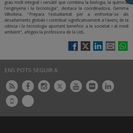
grau molt integral i versàtil que combina la biologia, la química,
l'enginyeria i la tecnologia", destaca la coordinadora, Gemma
Villorbina. "Prepara l'estudiantat per a enfrontar-se als
desafiaments globals i contribuir significativament a l'avenç de la
ciència i la tecnologia aportant beneficis a la societat i al medi
ambient", afegeix la professora de la UdL.
ENS POTS SEGUIR A
Twitter
Rss
Facebook
Instagram
Youtube
Flickr
Linked
Bluesky
UdL
App