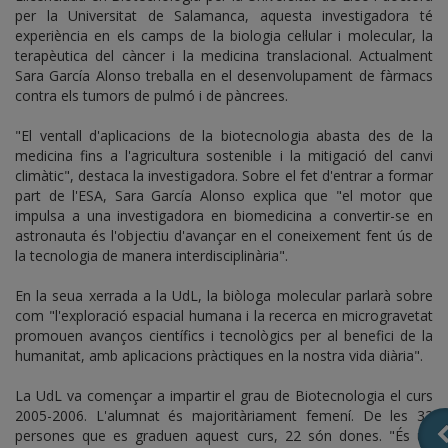
per la Universitat de Salamanca, aquesta investigadora té
experiència en els camps de la biologia cel·lular i molecular, la
terapèutica del càncer i la medicina translacional. Actualment
Sara García Alonso treballa en el desenvolupament de fàrmacs
contra els tumors de pulmó i de pàncrees.
"El ventall d'aplicacions de la biotecnologia abasta des de la
medicina fins a l'agricultura sostenible i la mitigació del canvi
climàtic", destaca la investigadora. Sobre el fet d'entrar a formar
part de l'ESA, Sara García Alonso explica que "el motor que
impulsa a una investigadora en biomedicina a convertir-se en
astronauta és l'objectiu d'avançar en el coneixement fent ús de
la tecnologia de manera interdisciplinària".
En la seua xerrada a la UdL, la biòloga molecular parlarà sobre
com "l'exploració espacial humana i la recerca en microgravetat
promouen avanços científics i tecnològics per al benefici de la
humanitat, amb aplicacions pràctiques en la nostra vida diària".
La UdL va començar a impartir el grau de Biotecnologia el curs
2005-2006. L'alumnat és majoritàriament femení. De les 32
persones que es graduen aquest curs, 22 són dones. "És un