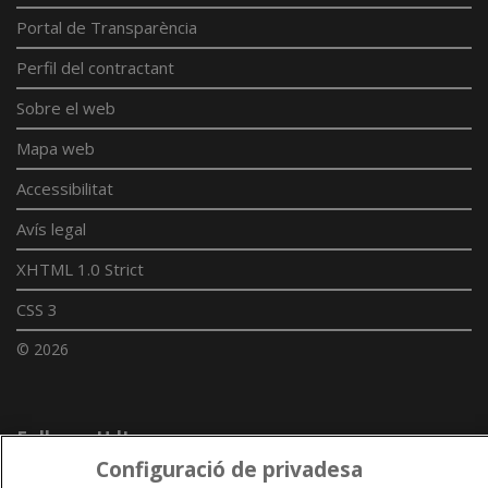
Portal de Transparència
Perfil del contractant
Sobre el web
Mapa web
Accessibilitat
Avís legal
XHTML 1.0 Strict
CSS 3
© 2026
Enllaços UdL
Configuració de privadesa
Xarxes universitàries