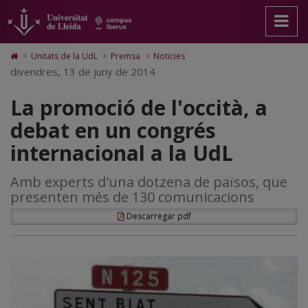
La
Anar
Anar
Anar
Cerca
Accessibilitat.
a
al
al
Universitat
promoció
la
contingut
Mapa
de
pàgina
principal
Web.
Lleida
de
Icono
>
Unitats de la UdL
>
Premsa
>
Noticies
principal.
de
Universitat
de
divendres, 13 de juny de 2014
l'occità,
Universitat
la
de
Home
de
pàgina
Lleida
para
a
La promoció de l'occità, a
Lleida
ir
a
debat
debat en un congrés
la
página
en
internacional a la UdL
de
inicio
un
Amb experts d'una dotzena de països, que
congrés
presenten més de 130 comunicacions
internacional
Descarregar pdf
a
la
UdL