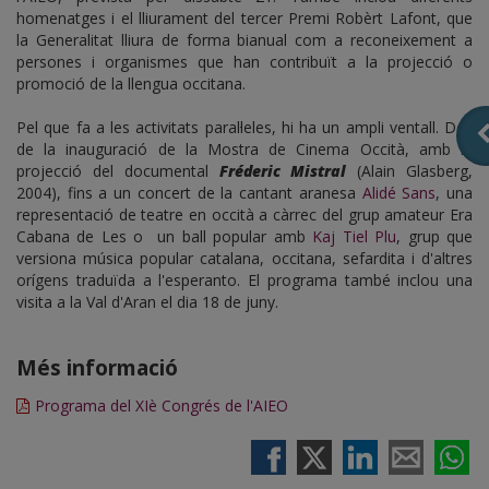
homenatges i el lliurament del tercer Premi Robèrt Lafont, que
la Generalitat lliura de forma bianual com a reconeixement a
persones i organismes que han contribuït a la projecció o
promoció de la llengua occitana.
Pel que fa a les activitats paral·leles, hi ha un ampli ventall. Des
de la inauguració de la Mostra de Cinema Occità, amb la
projecció del documental
Fréderic Mistral
(Alain Glasberg,
2004), fins a un concert de la cantant aranesa
Alidé Sans
, una
representació de teatre en occità a càrrec del grup amateur Era
Cabana de Les o un ball popular amb
Kaj Tiel Plu
, grup que
versiona música popular catalana, occitana, sefardita i d'altres
orígens traduïda a l'esperanto. El programa també inclou una
visita a la Val d'Aran el dia 18 de juny.
Més informació
Programa del XIè Congrés de l'AIEO