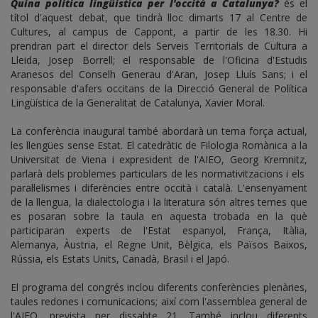
Quina política lingüística per l'occità a Catalunya?
és el
títol d'aquest debat, que tindrà lloc dimarts 17 al Centre de
Cultures, al campus de Cappont, a partir de les 18.30. Hi
prendran part el director dels Serveis Territorials de Cultura a
Lleida, Josep Borrell; el responsable de l'Oficina d'Estudis
Aranesos del Conselh Generau d'Aran, Josep Lluís Sans; i el
responsable d'afers occitans de la Direcció General de Política
Lingüística de la Generalitat de Catalunya, Xavier Moral.
La conferència inaugural també abordarà un tema força actual,
les llengües sense Estat. El catedràtic de Filologia Romànica a la
Universitat de Viena i expresident de l'AIEO, Georg Kremnitz,
parlarà dels problemes particulars de les normativitzacions i els
paral·lelismes i diferències entre occità i català. L'ensenyament
de la llengua, la dialectologia i la literatura són altres temes que
es posaran sobre la taula en aquesta trobada en la què
participaran experts de l'Estat espanyol, França, Itàlia,
Alemanya, Àustria, el Regne Unit, Bèlgica, els Països Baixos,
Rússia, els Estats Units, Canadà, Brasil i el Japó.
El programa del congrés inclou diferents conferències plenàries,
taules redones i comunicacions; així com l'assemblea general de
l'AIEO, prevista per dissabte 21. També inclou diferents