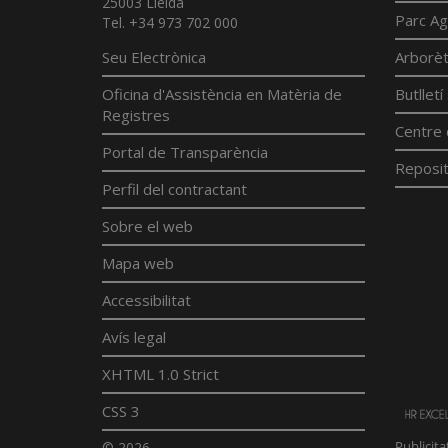
25003 Lleida
Parc Ag
Tel. +34 973 702 000
Seu Electrònica
Arborè
Oficina d'Assistència en Matèria de
Butllet
Registres
Centre 
Portal de Transparència
Reposit
Perfil del contractant
Sobre el web
Mapa web
Accessibilitat
Avís legal
XHTML 1.0 Strict
CSS 3
© 2026