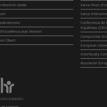
robiotech Lleida
Xarxa Vives d'Un
tum
Xarxa Interunive
í subvencions
Conferencia de 
Españolas (CRU
d'Excel·lència Jean Monnet
Compostela Grou
ori Obert
European Univer
Interfaculty Com
Asociación Euro