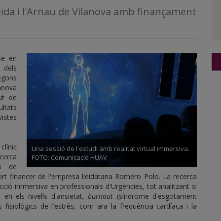
leida i l'Arnau de Vilanova amb finançament
-se en
 dels
segons
lanova
tut de
ultats
vistes
clínic
Una sessió de l'estudi amb realitat virtual immersiva.
ecerca
FOTO: Comunicació HUAV
s
de
ort financer de l'empresa lleidatana Romero Polo. La recerca
ció immersiva en professionals d'Urgències, tot analitzant si
en els nivells d'ansietat,
burnout
(síndrome d'esgotament
 fisiològics de l'estrès, com ara la freqüència cardíaca i la