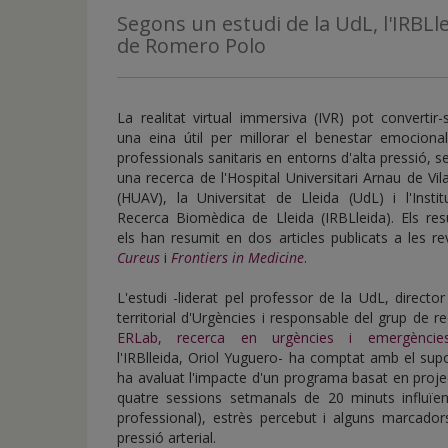
de
Segons un estudi de la UdL, l'IRBL
inicio
de Romero Polo
La realitat virtual immersiva (IVR) pot convertir
una eina útil per millorar el benestar emocional
professionals sanitaris en entorns d'alta pressió, 
una recerca de l'Hospital Universitari Arnau de Vi
(HUAV), la Universitat de Lleida (UdL) i l'Insti
Recerca Biomèdica de Lleida (IRBLleida). Els res
els han resumit en dos articles publicats a les re
Cureus
i
Frontiers in Medicine
.
L'estudi -liderat pel professor de la UdL, director 
territorial d'Urgències i responsable del grup de r
ERLab, recerca en urgències i emergèncie
l'IRBlleida, Oriol Yuguero- ha comptat amb el sup
ha avaluat l'impacte d'un programa basat en projec
quatre sessions setmanals de 20 minuts influïen 
professional), estrès percebut i alguns marcadors
pressió arterial.