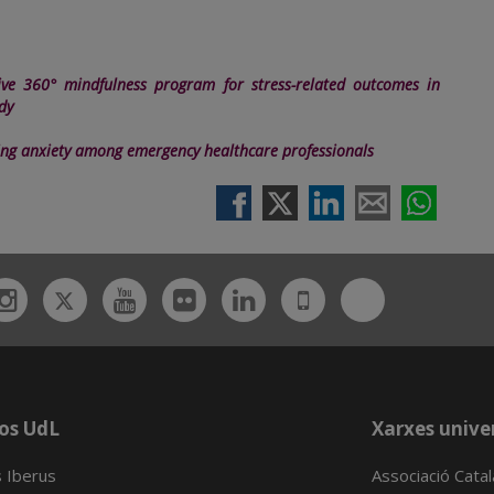
sive 360° mindfulness program for stress-related outcomes in
dy
cing anxiety among emergency healthcare professionals
Twitter
Bluesky
ebook
Instagram
Youtube
Flickr
Linkedin
UdL
App
os UdL
Xarxes univer
 Iberus
Associació Cata