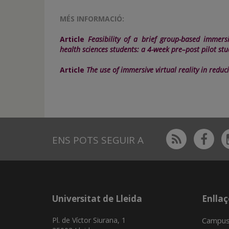
MÉS INFORMACIÓ:
Article
Feasibility of a brief group-based immer
health sciences students: a 4-week pre–post pilot stu
Article
The use of immersive virtual reality in redu
Rss
Fac
ENS POTS SEGUIR A
Universitat de Lleida
Enllaç
Pl. de Víctor Siurana, 1
Campus