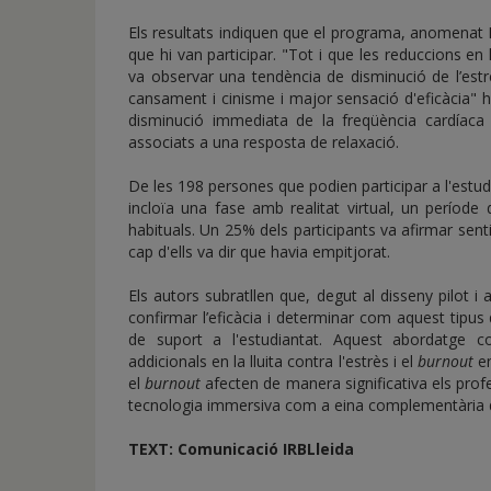
Els resultats indiquen que el programa, anomenat M
que hi van participar. "Tot i que les reduccions en 
va observar una tendència de disminució de l’est
cansament i cinisme i major sensació d'eficàcia"
disminució immediata de la freqüència cardíaca i 
associats a una resposta de relaxació.
De les 198 persones que podien participar a l'estudi
incloïa una fase amb realitat virtual, un període
habituals. Un 25% dels participants va afirmar sen
cap d'ells va dir que havia empitjorat.
Els autors subratllen que, degut al disseny pilot 
confirmar l’eficàcia i determinar com aquest tipu
de suport a l'estudiantat. Aquest abordatge co
addicionals en la lluita contra l'estrès i el
burnout
e
el
burnout
afecten de manera significativa els profe
tecnologia immersiva com a eina complementària d
TEXT:
Comunicació IRBLleida