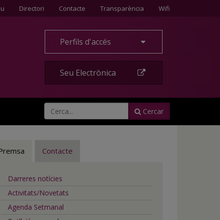
Contacte
eu
Directori
Contacte
Transparència
Wifi
Perfils d'accés
Seu Electrònica
Cercar
Premsa
Contacte
Darreres notícies
Activitats/Novetats
Agenda Setmanal