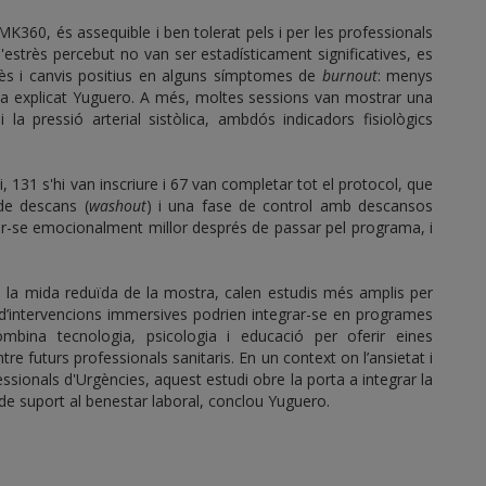
K360, és assequible i ben tolerat pels i per les professionals
l'estrès percebut no van ser estadísticament significatives, es
rès i canvis positius en alguns símptomes de
burnout
: menys
 ha explicat Yuguero. A més, moltes sessions van mostrar una
la pressió arterial sistòlica, ambdós indicadors fisiològics
, 131 s'hi van inscriure i 67 van completar tot el protocol, que
 de descans (
washout
) i una fase de control amb descansos
tir-se emocionalment millor després de passar pel programa, i
i a la mida reduïda de la mostra, calen estudis més amplis per
s d’intervencions immersives podrien integrar-se en programes
mbina tecnologia, psicologia i educació per oferir eines
ntre futurs professionals sanitaris. En un context on l’ansietat i
ssionals d'Urgències, aquest estudi obre la porta a integrar la
e suport al benestar laboral, conclou Yuguero.