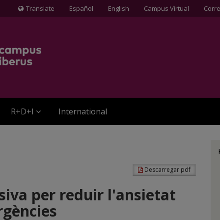
Translate
Español
English
Campus Virtual
Corr
Icona
de
Globus
terraqüi
R+D+I
International
Descarregar pdf
iva per reduir l'ansietat
rgències