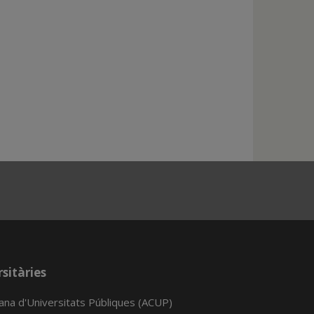
sitàries
lana d'Universitats Públiques (ACUP)