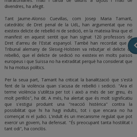
maratonianes: matí i tarda de dilluns a dijous i matí de
divendres, ha afegit.
Tant Jaume-Alonso Cuevillas, com Josep Maria Tamarit,
catedràtic de Dret penal de la UdL, han argumentat que no
existeix delicte de rebel·lió ni de sedició, en la mateixa línia que el
manifest en aquest sentit que han signat 120 professors de
Dret d'arreu de l'Estat espanyol. També han recordat que el
Tribunal alemany de Slesvig-Holstein va rebutjar el delicte de
rebel·lió, que el delicte de sedició no existeix en molts països
europeus i que Suïssa no ha extraditat perquè ha considerat que
hi ha motius polítics.
Per la seua part, Tamarit ha criticat la banalització que s'està
fent de la violència quan s'acusa de rebel·lió i sedició. "Ara el
terme violència s'utilitza per tot i això a més de ser greu, és
molt perillós", ha dit. A més, ha alertat que és molt significatiu
que s'estigui produint una "reacció histèrica" contra la
possibilitat que hi ha hagi indults, tot i que encara no ha
començat ni el judici. L'indult és un mecanisme regulat que pot
exercir un govern, ha defensat. "És preocupant tanta hostilitat i
tant odi", ha conclòs.