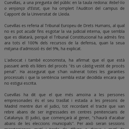
Cuevillas, a una pregunta del públic en la taula redona:
Rebel·lio
o venjança d'Estat
, que ha omplert l'Auditori del campus de
Cappont de la Universitat de Lleida.
Cuevillas es referia al Tribunal Europeu de Drets Humans, al qual
no es pot acudir fins esgotar la via judicial interna, que sembla
que es dilatarà, perquè el Tribunal Constitucional ha admès fins
ara tots el 100% dels recursos de la defensa, quan la seua
mitjana d'admissió és del 9%, ha explicat.
L'advocat i també economista, ha afirmat que el que està
passant amb els líders del procés "és un càstig vestit de procés
penal". Ha assegurat que s'han vulnerat totes les garanties
processals i que la sentència sembla estar decidida encara que
no estigui escrita.
Cuevillas ha dit que el que més amoïna a les persones
empresonades és el seu trasllat i estada a les presons de
Madrid mentre duri el judici, tot recordant el tracte que van
rebre abans de ser ingressades en centres penitenciaris de
Catalunya. El judici, que començarà al gener, "s'haurà d'acabar
abans de les eleccions municipals". Per això seran sessions