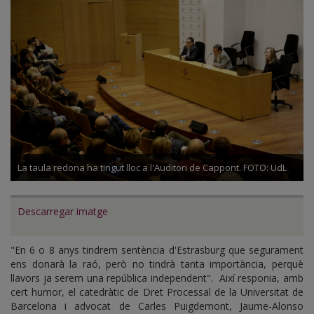
Cuevillas
La taula redona ha tingut lloc a l'Auditori de Cappont. FOTO: UdL
Descarregar imatge
"En 6 o 8 anys tindrem sentència d'Estrasburg que segurament
ens donarà la raó, però no tindrà tanta importància, perquè
llavors ja serem una república independent". Així responia, amb
cert humor, el catedràtic de Dret Processal de la Universitat de
Barcelona i advocat de Carles Puigdemont, Jaume-Alonso