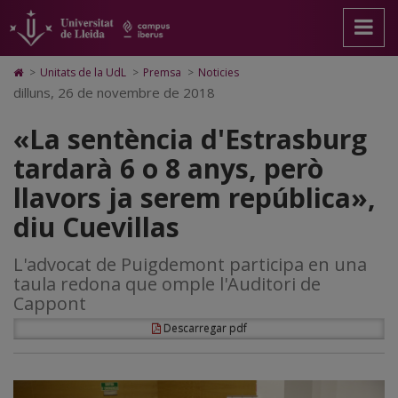
«La
Anar
Anar
Anar
Cerca
Accessibilitat.
a
al
al
Universitat
sentència
la
contingut
Mapa
de
pàgina
principal
Web.
Lleida
d'Estrasburg
Icono
>
Unitats de la UdL
>
Premsa
>
Noticies
principal.
de
Universitat
de
dilluns, 26 de novembre de 2018
tardarà
Universitat
la
de
Home
de
pàgina
Lleida
para
6
«La sentència d'Estrasburg
Lleida
ir
a
o
tardarà 6 o 8 anys, però
la
página
8
llavors ja serem república»,
de
inicio
anys,
diu Cuevillas
però
L'advocat de Puigdemont participa en una
llavors
taula redona que omple l'Auditori de
ja
Cappont
serem
Descarregar pdf
república»,
diu