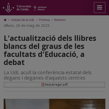
L'actualització
Anar
Anar
Anar
Cerca
Accessibilitat.
a
al
al
Universitat
dels
la
contingut
Mapa
de
pàgina
principal
Web.
Lleida
llibres
Icono
>
Unitats de la UdL
>
Premsa
>
Noticies
principal.
de
Universitat
de
dilluns, 26 de maig de 2025
blancs
Universitat
la
de
Home
de
pàgina
Lleida
para
del
L'actualització dels llibres
Lleida
ir
a
graus
blancs del graus de les
la
página
de
facultats d'Educació, a
de
inicio
les
debat
facultats
La UdL acull la conferència estatal dels
d'Educació,
degans i deganes d'aquests centres
a
Descarregar pdf
debat