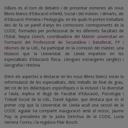
Dilluns és el torn de debatre i de presentar esmenes als nous
llibres blancs d'Educació infantil, Social i del màster, i dimarts, als
d'Educació Primària i Pedagogia, en els quals hi porten treballant
des de fa un parell d'anys les comissions corresponents de la
CODE, formades per professorat de les diferents facultats de
l'Estat. Nayra Llonch, coordinadora del
Màster universitari en
Formació del Professorat de Secundària i Batxillerat, FP i
Idiomes
de la UdL, ha participat en la comissió del màster, una
titulació que la Universitat de Lleida imparteix en les
especialitats d'Educació física, Llengües estrangeres (anglès) i
Geografia i Història.
Entre els aspectes a destacar en les nous llibres blancs estan la
reformulació de les especialitats, dels treballs de final de grau,
del rol de les didàctiques específiques o la inclusió i la diversitat
a l'aula, explica el degà de Facultat d'Educació, Psicologia i
Treball Social de la UdL, David Aguilar, que destaca que és el
primer cop que la Universitat de Lleida acull una sessió de la
CODE. Aguilar ha compartit inauguració amb el rector, Jaume
Puy; la presidenta de la Junta Directiva de la CODE, Lucía
Herrera Torres; i la regidora Pilar Bosch.