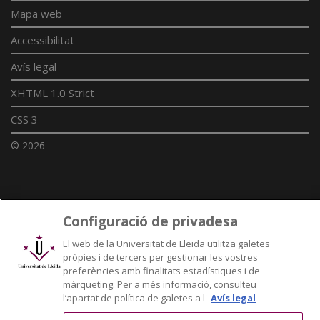
Mapa web
Accessibilitat
Avís legal
XHTML 1.0 Strict
CSS 3
© 2026
Enllaços UdL
Configuració de privadesa
Xarxes universitàries
El web de la Universitat de Lleida utilitza galetes
pròpies i de tercers per gestionar les vostres
preferències amb finalitats estadístiques i de
màrqueting. Per a més informació, consulteu
l’apartat de política de galetes a l'
Avís legal