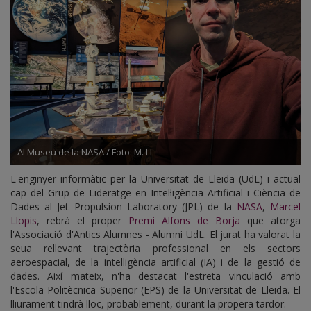
Al Museu de la NASA / Foto: M. Ll.
L'enginyer informàtic per la Universitat de Lleida (UdL) i actual
cap del Grup de Lideratge en Intel·ligència Artificial i Ciència de
Dades al Jet Propulsion Laboratory (JPL) de la
NASA
,
Marcel
Llopis
, rebrà el proper
Premi Alfons de Borja
que atorga
l'Associació d'Antics Alumnes - Alumni UdL. El jurat ha valorat la
seua rellevant trajectòria professional en els sectors
aeroespacial, de la intel·ligència artificial (IA) i de la gestió de
dades. Així mateix, n'ha destacat l'estreta vinculació amb
l'Escola Politècnica Superior (EPS) de la Universitat de Lleida. El
lliurament tindrà lloc, probablement, durant la propera tardor.