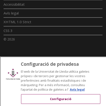
Accessibilitat
Avís legal
XHTML 1.0 Strict
CSS 3
© 2026
Enllaços UdL
Configuració de privadesa
Xarxes universitàries
El web de la Universitat de Lleida utilitza galetes
pròpies i de tercers per gestionar les vostres
preferències amb finalitats estadístiques i de
màrqueting. Per a més informació, consulteu
l’apartat de política de galetes a l'
Avís legal
Configuració