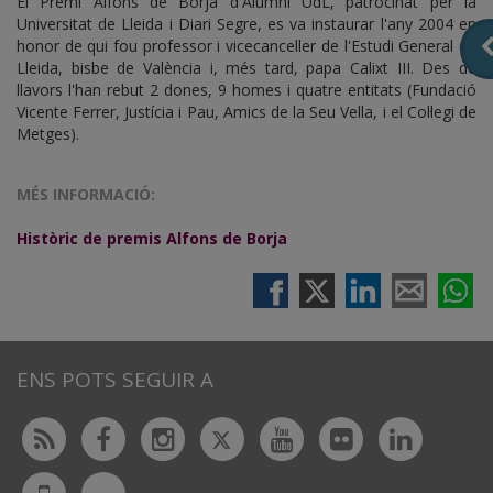
El Premi Alfons de Borja d'Alumni UdL, patrocinat per la
Universitat de Lleida i Diari Segre, es va instaurar l'any 2004 en
honor de qui fou professor i vicecanceller de l'Estudi General de
Lleida, bisbe de València i, més tard, papa Calixt III. Des de
llavors l'han rebut 2 dones, 9 homes i quatre entitats (Fundació
Vicente Ferrer, Justícia i Pau, Amics de la Seu Vella, i el Col·legi de
Metges).
MÉS INFORMACIÓ:
Històric de premis Alfons de Borja
ENS POTS SEGUIR A
Twitter
Rss
Facebook
Instagram
Youtube
Flickr
Linked
Bluesky