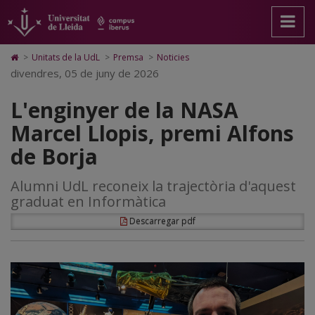
L'enginyer
Anar
Anar
Anar
Cerca
Accessibilitat.
a
al
al
Universitat
de
la
contingut
Mapa
de
pàgina
principal
Web.
Lleida
la
Icono
>
Unitats de la UdL
>
Premsa
>
Noticies
principal.
de
Universitat
de
divendres, 05 de juny de 2026
NASA
Universitat
la
de
Home
de
pàgina
Lleida
para
Marcel
L'enginyer de la NASA
Lleida
ir
a
Llopis,
Marcel Llopis, premi Alfons
la
página
premi
de Borja
de
inicio
Alfons
Alumni UdL reconeix la trajectòria d'aquest
de
graduat en Informàtica
Borja
Descarregar pdf