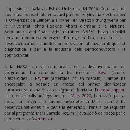
Llopis viu i treballa als Estats Units des del 2006. Compta amb
dos màsters realitzats en aquell país: en Enginyeria Elèctrica per
la Universitat de Califòrnia a Irvine i en Direcció d'Enginyeria per
la Universitat Johns Hopkins. Abans d'arribar a la National
Aeronautics and Space Administration (NASA), havia treballat
per a una empresa emergent d'imatge mèdica, on va liderar el
desenvolupament d'un dels primers visors al núvol amb qualitat
diagnòstica, i per a la indústria dels semiconductors i la
connectivitat.
A la NASA, on va començar com a desenvolupador de
programari, ha contribuït a les missions
Dawn
(cinturó
d'asteroides) i
Psyche
(asteroide ric en metalls). També ha
encapçalat la posada en marxa del primer planificador
automatitzat d'una missió insígnia de la NASA, l'
Europa Clipper
,
així com treballs anàlegs per a la
Mars 2020
, la missió que va
portar un ròver i el primer helicòpter a Mart. També ha
desenvolupat eines d'IA per a la generació i l'anàlisi de requisits
per al programa Mars Sample Return i l'avaluació de riscos per a
la recent missió
Artemis II
.