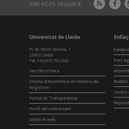
Rss
Fac
ENS POTS SEGUIR A
Universitat de Lleida
Enllaç
Pl. de Víctor Siurana, 1
Campus
25003 Lleida
Parc Ag
Tel. +34 973 702 000
Seu Electrònica
Arborè
Oficina d'Assistència en Matèria de
Butllet
Registres
Centre 
Portal de Transparència
Reposit
Perfil del contractant
Sobre el web