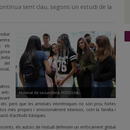
 continua sent clau, segons un estudi de la
duir
 entre
t els
o posa
leida
r del
ocial,
ltres
anti-
Alumnat de secundària. FOTO: UdL
avant
 etc. però que les amistats interètniques no són prou fortes
xtos més propers i emocionalment intensos, com la família i
mació d'actituds bàsiques.
escents, els autors de l'estudi defensen un enfocament global