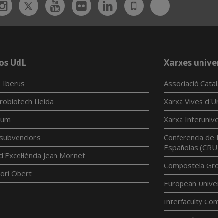
Twitter
Bluesky
ebook
Instagram
Youtube
Flickr
Linkedin
UdL
App
os UdL
Xarxes univer
 Iberus
Associació Cata
robiotech Lleida
Xarxa Vives d'Un
tum
Xarxa Interunive
í subvencions
Conferencia de 
Españolas (CRU
d'Excel·lència Jean Monnet
Compostela Grou
ori Obert
European Univer
Interfaculty Com