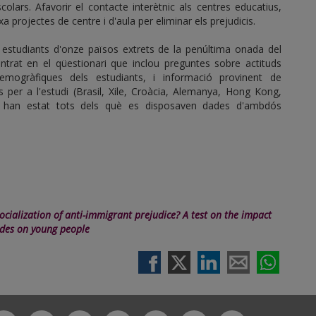
scolars. Afavorir el contacte interètnic als centres educatius,
projectes de centre i d'aula per eliminar els prejudicis.
estudiants d'onze països extrets de la penúltima onada del
ntrat en el qüestionari que inclou preguntes sobre actituds
mogràfiques dels estudiants, i informació provinent de
s per a l'estudi (Brasil, Xile, Croàcia, Alemanya, Hong Kong,
al) han estat tots dels què es disposaven dades d'ambdós
socialization of anti-immigrant prejudice? A test on the impact
udes on young people