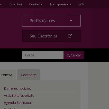
Contacte
eu
Directori
Contacte
Transparència
Wifi
Perfils d'accés
Seu Electrònica
Cercar
Premsa
Contacte
Darreres notícies
Activitats/Novetats
Agenda Setmanal