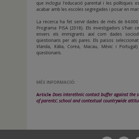
que inclogui l'educació parental i les polítiques e
acabar amb les escoles segregades i posar en marxa 
La recerca ha fet servir dades de més de 64.000 
Programa PISA (2018). Els investigadors s'han ce
envers els immigrants així com dades sociode
qüestionaris per als pares. Els països seleccionat
Irlanda, Itàlia, Corea, Macau, Mèxic i Portug
qüestionaris.
MÉS INFORMACIÓ:
Article
Does interethnic contact buffer against the 
of parents’, school and contextual countrywide attit