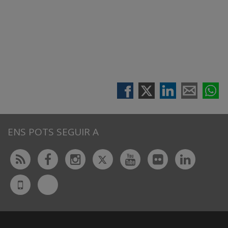
ENS POTS SEGUIR A
Twitter
Rss
Facebook
Instagram
Youtube
Flickr
Linked
Bluesky
UdL
App