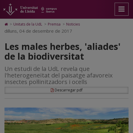
Les
Anar
Anar
Anar
Cerca
Accessibilitat.
a
al
al
Universitat
males
la
contingut
Mapa
de
pàgina
principal
Web.
Lleida
herbes,
Icono
>
Unitats de la UdL
>
Premsa
>
Noticies
principal.
de
Universitat
de
dilluns, 04 de desembre de 2017
'aliades'
Universitat
la
de
Home
de
pàgina
Lleida
para
de
Les males herbes, 'aliades'
Lleida
ir
a
la
de la biodiversitat
la
página
biodiversitat
de
Un estudi de la UdL revela que
inicio
l'heterogeneïtat del paisatge afavoreix
insectes pol·linitzadors i ocells
Descarregar pdf