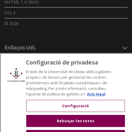
XHTML 1.0 Strict
CSS 3
© 2026
Enllaços UdL
Xarxes universitàries
Configuració de privadesa
El web de la Universitat de Lleida utilitza galetes
pròpies i de tercers per gestionar les vostres
preferències amb finalitats estadístiques i de
màrqueting. Per a més informació, consulteu
l’apartat de política de galetes a l'
Avís legal
Configuració
Rebutjar-les totes