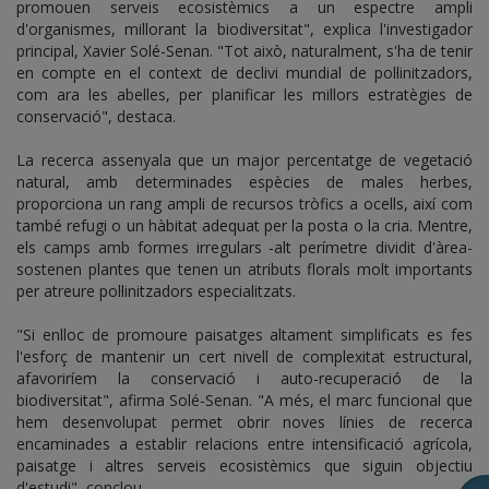
promouen serveis ecosistèmics a un espectre ampli
d'organismes, millorant la biodiversitat", explica l'investigador
principal, Xavier Solé-Senan. "Tot això, naturalment, s'ha de tenir
en compte en el context de declivi mundial de pol·linitzadors,
com ara les abelles, per planificar les millors estratègies de
conservació", destaca.
La recerca assenyala que un major percentatge de vegetació
natural, amb determinades espècies de males herbes,
proporciona un rang ampli de recursos tròfics a ocells, així com
també refugi o un hàbitat adequat per la posta o la cria. Mentre,
els camps amb formes irregulars -alt perímetre dividit d'àrea-
sostenen plantes que tenen un atributs florals molt importants
per atreure pol·linitzadors especialitzats.
"Si enlloc de promoure paisatges altament simplificats es fes
l'esforç de mantenir un cert nivell de complexitat estructural,
afavoriríem la conservació i auto-recuperació de la
biodiversitat", afirma Solé-Senan. "A més, el marc funcional que
hem desenvolupat permet obrir noves línies de recerca
encaminades a establir relacions entre intensificació agrícola,
paisatge i altres serveis ecosistèmics que siguin objectiu
d'estudi", conclou.