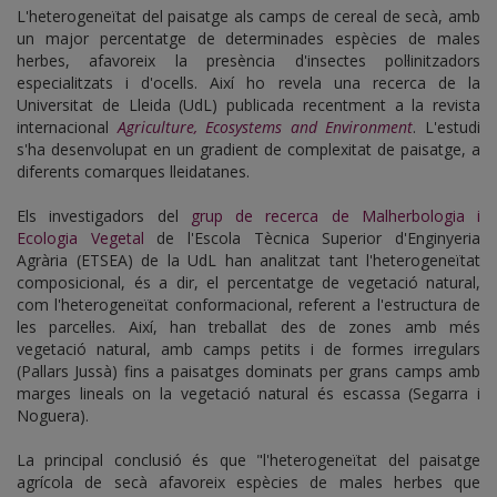
L'heterogeneïtat del paisatge als camps de cereal de secà, amb
un major percentatge de determinades espècies de males
herbes, afavoreix la presència d'insectes pol·linitzadors
especialitzats i d'ocells. Així ho revela una recerca de la
Universitat de Lleida (UdL) publicada recentment a la revista
internacional
Agriculture, Ecosystems and Environment
. L'estudi
s'ha desenvolupat en un gradient de complexitat de paisatge, a
diferents comarques lleidatanes.
Els investigadors del
grup de recerca de Malherbologia i
Ecologia Vegetal
de l'Escola Tècnica Superior d'Enginyeria
Agrària (ETSEA) de la UdL han analitzat tant l'heterogeneïtat
composicional, és a dir, el percentatge de vegetació natural,
com l'heterogeneïtat conformacional, referent a l'estructura de
les parcel·les. Així, han treballat des de zones amb més
vegetació natural, amb camps petits i de formes irregulars
(Pallars Jussà) fins a paisatges dominats per grans camps amb
marges lineals on la vegetació natural és escassa (Segarra i
Noguera).
La principal conclusió és que "l'heterogeneïtat del paisatge
agrícola de secà afavoreix espècies de males herbes que