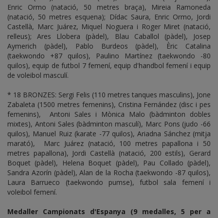
Enric Ormo (natació, 50 metres braça), Mireia Ramoneda
(natació, 50 metres esquena); Dídac Saura, Enric Ormo, Jordi
Castellà, Marc Juárez, Miquel Noguera i Roger Miret (natació,
relleus); Ares Llobera (pàdel), Blau Caballol (pàdel), Josep
Aymerich (pàdel), Pablo Burdeos (pàdel), Èric Catalina
(taekwondo +87 quilos), Paulino Martínez (taekwondo -80
quilos), equip de futbol 7 femení, equip d'handbol femení i equip
de voleibol masculí.
* 18 BRONZES: Sergi Felis (110 metres tanques masculins), Jone
Zabaleta (1500 metres femenins), Cristina Fernández (disc i pes
femenins), Antoni Sales i Mònica Malo (bàdminton dobles
mixtes), Antoni Sales (bàdminton masculí), Marc Pons (judo -66
quilos), Manuel Ruiz (karate -77 quilos), Ariadna Sánchez (mitja
marató), Marc Juárez (natació, 100 metres papallona i 50
metres papallona), Jordi Castellà (natació, 200 estils), Gerard
Boquet (pàdel), Helena Boquet (pàdel), Pau Collado (pàdel),
Sandra Azorín (pàdel), Alan de la Rocha (taekwondo -87 quilos),
Laura Barrueco (taekwondo pumse), futbol sala femení i
voleibol femení.
Medaller Campionats d'Espanya (9 medalles, 5 per a