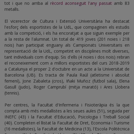
tot i que no arriba al
rècord aconseguit l'any passat
amb 83
metalls.
El vicerector de Cultura i Extensió Universitària ha destacat
l'esforç dels esportistes de la UdL, que compaginen els estudis
amb la competició, i els ha encoratjat a que siguin exemple per
a la resta de l'alumnat. Un total de 419 joves (201 noies i 218
nois) han participat enguany als Campionats Universitaris en
representació de la UdL, competint en disciplines molt diverses,
tant individuals com d'equip. Sis d'ells (4 noies i dos nois) rebran
el reconeixement com a millors esportistes del curs 2018-2019
a Catalunya el proper 2 d'octubre en un acte a la Universitat de
Barcelona (UB). Es tracta de Paula Raúl (atletisme i absolut
femení), Jone Zabaleta (cros), Iñaki Muñoz (futbol sala), Elena
Gasull (judo), Roger Camprubí (mitja marató) i Ares Llobera
(tennis).
Per centres, la Facultat d'Infermeria i Fisioteràpia és la que
compta amb més medallistes a les seues aules (51), seguida per
INEFC (43) i la Facultat d'Educació, Psicologia i Treball Social
(40). Completen el llistat la Facultat de Dret, Economia i Turisme
(16 medallistes), la Facultat de Medicina (13), l'Escola Politècnica