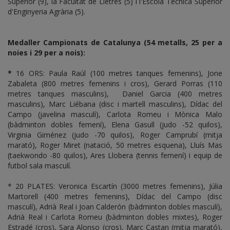
Superior (9), la Facultat de Lletres (5) i l'Escola Tècnica Superior
d'Enginyeria Agrària (5).
Medaller Campionats de Catalunya (54 metalls, 25 per a
noies i 29 per a nois):
*
16 ORS: Paula Raúl (100 metres tanques femenins), Jone
Zabaleta (800 metres femenins i cros), Gerard Porras (110
metres tanques masculins), Daniel Garcia (400 metres
masculins), Marc Liébana (disc i martell masculins), Dídac del
Campo (javelina masculí), Carlota Romeu i Mònica Malo
(bàdminton dobles femení), Elena Gasull (judo -52 quilos),
Virginia Giménez (judo -70 quilos), Roger Camprubí (mitja
marató), Roger Miret (natació, 50 metres esquena), Lluís Mas
(taekwondo -80 quilos), Ares Llobera (tennis femení) i equip de
futbol sala masculí.
* 20 PLATES: Veronica Escartín (3000 metres femenins), Júlia
Martorell (400 metres femenins), Dídac del Campo (disc
masculí), Adrià Real i Joan Calderón (bàdminton dobles masculí),
Adrià Real i Carlota Romeu (bàdminton dobles mixtes), Roger
Estradé (cros), Sara Alonso (cros), Marc Castan (mitja marató),