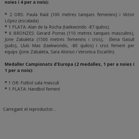
noies i 4 per a nois):
*
2 ORS: Paula Raúl (100 metres tanques femenins) i Víctor
López (escalada)
*
1 PLATA: Alan de la Rocha (taekwondo -87 quilos).
*
6 BRONZES: Gerard Porras (110 metres tanques masculins),
Jone Zabaleta (1500 metres femenins i cros), Elena Gasull
(judo), Lluís Mas (taekwondo, -80 quilos) i cros femení per
equips (Jone Zabaleta, Sara Alonso i Veronica Escartín).
Medaller Campionats d'Europa
(2 medalles, 1 per a noies i
1 per a nois)
:
*
1 OR: Futbol sala masculí
*
1 PLATA: Handbol femení
Carregant el reproductor...