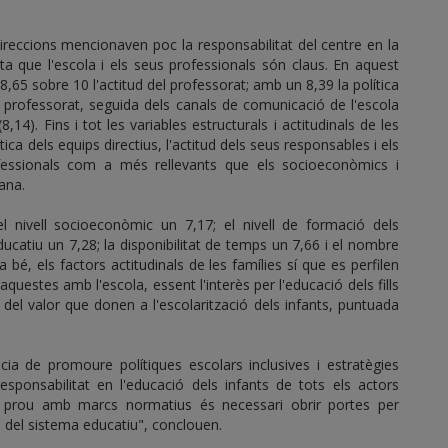
 direccions mencionaven poc la responsabilitat del centre en la
ata que l'escola i els seus professionals són claus. En aquest
,65 sobre 10 l'actitud del professorat; amb un 8,39 la política
l professorat, seguida dels canals de comunicació de l'escola
8,14). Fins i tot les variables estructurals i actitudinals de les
ca dels equips directius, l'actitud dels seus responsables i els
fessionals com a més rellevants que els socioeconòmics i
ana.
el nivell socioeconòmic un 7,17; el nivell de formació dels
ucatiu un 7,28; la disponibilitat de temps un 7,66 i el nombre
a bé, els factors actitudinals de les famílies sí que es perfilen
questes amb l'escola, essent l'interès per l'educació dels fills
del valor que donen a l'escolarització dels infants, puntuada
ia de promoure polítiques escolars inclusives i estratègies
esponsabilitat en l'educació dels infants de tots els actors
ha prou amb marcs normatius és necessari obrir portes per
ra del sistema educatiu", conclouen.