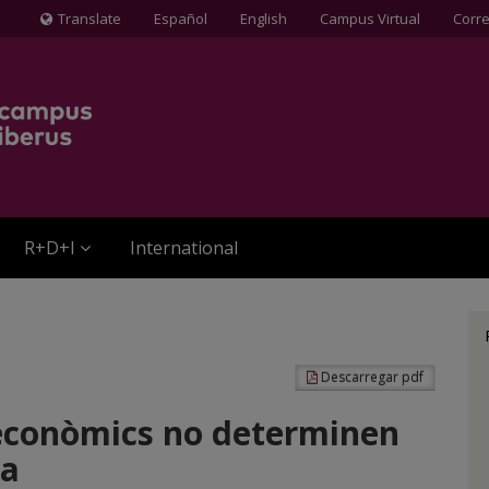
Translate
Español
English
Campus Virtual
Corr
Icona
de
Globus
terraqüi
R+D+I
International
Descarregar pdf
i econòmics no determinen
la