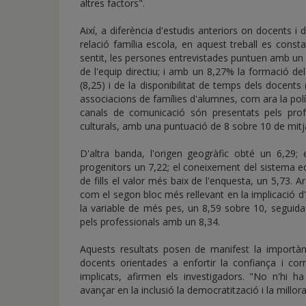
altres factors".
Així, a diferència d'estudis anteriors on docents i
relació família escola, en aquest treball es const
sentit, les persones entrevistades puntuen amb un 8
de l'equip directiu; i amb un 8,27% la formació de
(8,25) i de la disponibilitat de temps dels docents (
associacions de famílies d'alumnes, com ara la políti
canals de comunicació són presentats pels pro
culturals, amb una puntuació de 8 sobre 10 de mitj
D'altra banda, l'origen geogràfic obté un 6,29; 
progenitors un 7,22; el coneixement del sistema ed
de fills el valor més baix de l'enquesta, un 5,73. Ar
com el segon bloc més rellevant en la implicació d'a
la variable de més pes, un 8,59 sobre 10, seguida 
pels professionals amb un 8,34.
Aquests resultats posen de manifest la importànc
docents orientades a enfortir la confiança i corr
implicats, afirmen els investigadors. "No n'hi 
avançar en la inclusió la democratització i la millo