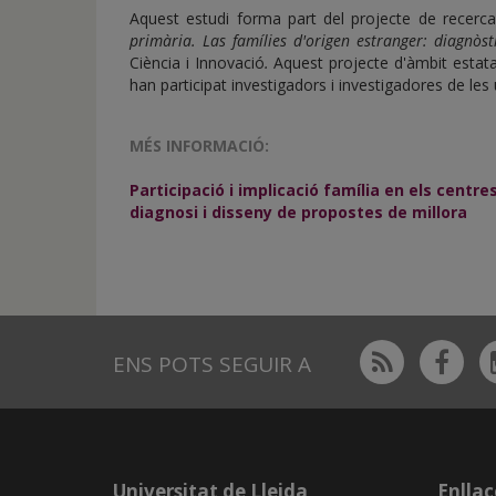
Aquest estudi forma part del projecte de recerc
primària. Las famílies d'origen estranger: diagnòst
Ciència i Innovació
.
Aquest projecte d'àmbit estatal
han participat investigadors i investigadores de les u
MÉS INFORMACIÓ:
Participació i implicació família en els centr
diagnosi i disseny de propostes de millora
Rss
Fac
ENS POTS SEGUIR A
Universitat de Lleida
Enllaç