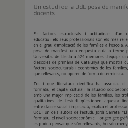
de
Un estudi de la UdL posa de manife
inicio
docents
Els factors estructurals i actitudinals d'un c
educatiu i els seus professionals són els més rell
en el grau d'implicació de les famílies a l'escola. A
posa de manifest una enquesta duta a terme p
Universitat de Lleida a 524 membres d'equips dir
d'escoles de primària de Catalunya que mostra qu
factors socioculturals i econòmics de les famílies,
que rellevants, no operen de forma determinista.
Tot i que literatura científica ha associat el n
formatiu, el capital cultural i la situació socioeco
amb una major implicació de les famílies, les tro
qualitatives de l'estudi qüestionen aquesta line
entre classe social i implicació, explica el professor
UdL i un dels autors de l'estudi, Jordi Garreta. "El 
formatiu, el nivell socioeconòmic i l'origen geogràf
es podria pensar que són rellevants, ho són meny