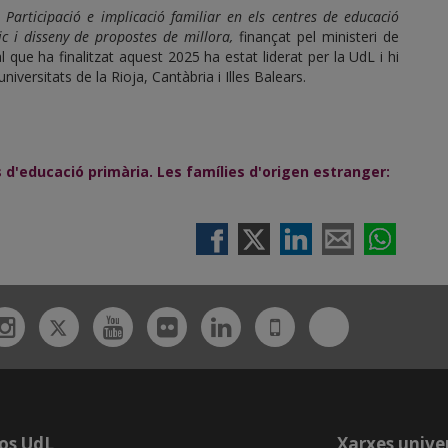
a
Participació e implicació familiar en els centres de educació
ic i disseny de propostes de millora,
finançat pel ministeri de
 que ha finalitzat aquest 2025 ha estat liderat per la UdL i hi
niversitats de la Rioja, Cantàbria i Illes Balears.
es d'educació primària. Les famílies d'origen estranger:
Twitter
Bluesky
ebook
Instagram
Youtube
Flickr
Linkedin
UdL
App
os UdL
Xarxes univer