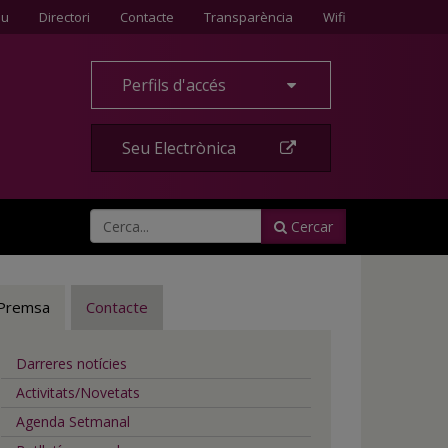
Contacte
eu
Directori
Contacte
Transparència
Wifi
Perfils d'accés
Seu Electrònica
Cercar
Premsa
Contacte
Darreres notícies
Activitats/Novetats
Agenda Setmanal