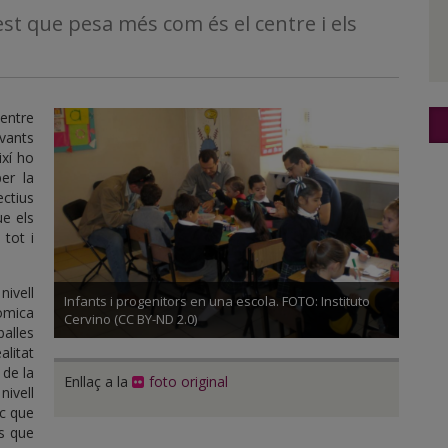
st que pesa més com és el centre i els
entre
evants
ixí ho
er la
ectius
e els
 tot i
ivell
Infants i progenitors en una escola. FOTO: Instituto
nòmica
Cervino (CC BY-ND 2.0)
balles
alitat
 de la
Enllaç a la
foto original
nivell
ic que
s que