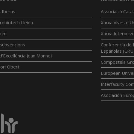
 Iberus
Associació Cata
robiotech Lleida
Xarxa Vives d'Un
tum
Xarxa Interunive
í subvencions
Conferencia de 
Españolas (CRU
d'Excel·lència Jean Monnet
Compostela Grou
ori Obert
European Univer
Interfaculty Com
Asociación Euro