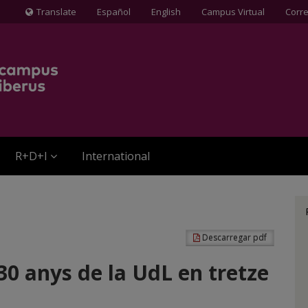
Translate
Español
English
Campus Virtual
Corr
Icona
de
Globus
terraqüi
R+D+I
International
Descarregar pdf
0 anys de la UdL en tretze