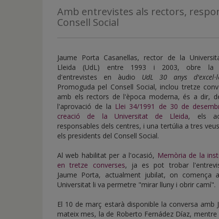
de
Amb entrevistes als rectors, respon
inicio
Consell Social
Jaume Porta Casanellas, rector de la Universit
Lleida (UdL) entre 1993 i 2003, obre la 
d'entrevistes en àudio
UdL 30 anys d'excel·l
Promoguda pel Consell Social, inclou tretze conv
amb els rectors de l'època moderna, és a dir, d
l'aprovació de la
Llei 34/1991 de 30 de desemb
creació de la Universitat de Lleida
, els ac
responsables dels centres, i una tertúlia a tres ve
els presidents del Consell Social.
Al web habilitat per a l'ocasió,
Memòria de la inst
en tretze converses
, ja es pot trobar l'entrevi
Jaume Porta, actualment jubilat, on comença af
Universitat li va permetre "mirar lluny i obrir camí".
El 10 de març estarà disponible la conversa amb J
mateix mes, la de Roberto Fernádez Díaz, mentre que