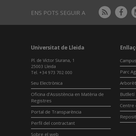
Rss
Fac
ENS POTS SEGUIR A
Universitat de Lleida
Enllaç
Pl. de Víctor Siurana, 1
Campus
25003 Lleida
Parc Ag
Tel. +34 973 702 000
Seu Electrònica
Arborè
Oficina d'Assistència en Matèria de
Butllet
Registres
Centre 
Portal de Transparència
Reposit
Perfil del contractant
Sobre el web