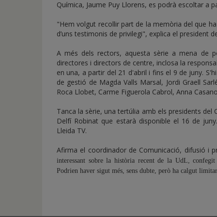
Química, Jaume Puy Llorens, es podrà escoltar a part
"Hem volgut recollir part de la memòria del que ha 
d’uns testimonis de privilegi", explica el president de
A més dels rectors, aquesta sèrie a mena de po
directores i directors de centre, inclosa la respons
en una, a partir del 21 d'abril i fins el 9 de juny. S
de gestió de Magda Valls Marsal, Jordi Graell Sarl
Roca Llobet, Carme Figuerola Cabrol, Anna Casanova
Tanca la sèrie, una tertúlia amb els presidents del
Delfí Robinat que estarà disponible el 16 de jun
Lleida TV.
Afirma el coordinador de Comunicació, difusió i 
interessant sobre la història recent de la UdL, confegit
Podrien haver sigut més, sens dubte, però ha calgut limit