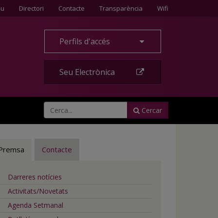
Contacte
eu
Directori
Contacte
Transparència
Wifi
Perfils d'accés
Seu Electrònica
Cercar
Premsa
Contacte
Darreres notícies
Activitats/Novetats
Agenda Setmanal