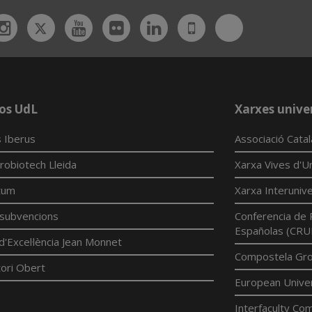
Twitter
Bluesky
ebook
Instagram
Youtube
Flickr
Linkedin
UdL
App
os UdL
Xarxes univer
 Iberus
Associació Cata
robiotech Lleida
Xarxa Vives d'Un
tum
Xarxa Interunive
í subvencions
Conferencia de 
Españolas (CRU
d'Excel·lència Jean Monnet
Compostela Grou
ori Obert
European Univer
Interfaculty Com