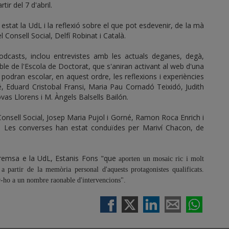
ir del 7 d'abril.
estat la UdL i la reflexió sobre el que pot esdevenir, de la mà
l Consell Social, Delfí Robinat i Català.
dcasts, inclou entrevistes amb les actuals deganes, degà,
able de l'Escola de Doctorat, que s'aniran activant al web d'una
'hi podran escolar, en aquest ordre, les reflexions i experiències
é, Eduard Cristobal Fransi, Maria Pau Cornadó Teixidó, Judith
s Llorens i M. Àngels Balsells Bailón.
 Consell Social, Josep Maria Pujol i Gorné, Ramon Roca Enrich i
y. Les converses han estat conduïdes per Mariví Chacon, de
premsa e la UdL, Estanis Fons "que
aporten un mosaic ric i molt
 a partir de la memòria personal d'aquests protagonistes qualificats.
ar-ho a un nombre raonable d'intervencions".