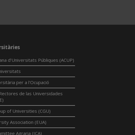
sitàries
lana d'Universitats Públiques (ACUP)
iversitats
rsitària per a l'Ocupació
Rectores de las Universidades
E)
p of Universities (CGU)
sity Association (EUA)
mittee Agraria (ICA)