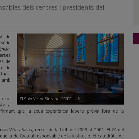
sables dels centres i presidents del
at de
sèrie
ència
.
erses
es de
re de
tuals
us amb
itució
El Saló Víctor Siurana. FOTO: UdL
sta a
irmant que la seua experiència laboral prèvia fora de la
oan Viñas Salas, rector de la UdL del 2003 al 2001. El 24 del
 la de l'actual responsable de la institució, el catedràtic de