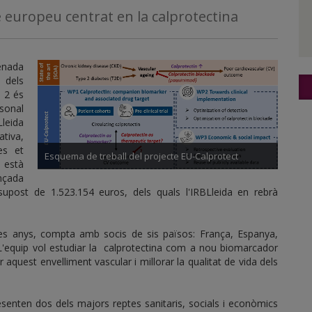
e europeu centrat en la calprotectina
nada
 dels
s 2 és
rsonal
Lleida
ativa,
es et
Esquema de treball del projecte EU-Calprotect
 està
ançada
post de 1.523.154 euros, dels quals l'IRBLleida en rebrà
es anys, compta amb socis de sis països: França, Espanya,
 L'equip vol estudiar la calprotectina com a nou biomarcador
 aquest envelliment vascular i millorar la qualitat de vida dels
presenten dos dels majors reptes sanitaris, socials i econòmics