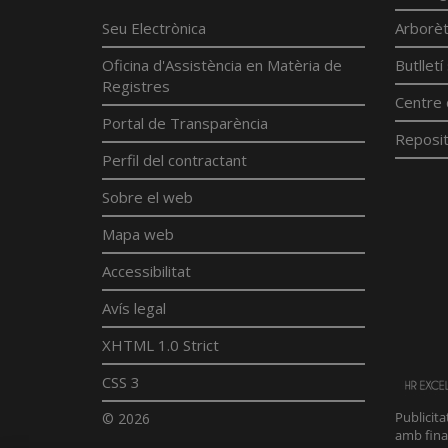
Seu Electrònica
Arborè
Oficina d'Assistència en Matèria de
Butllet
Registres
Centre 
Portal de Transparència
Reposit
Perfil del contractant
Sobre el web
Mapa web
Accessibilitat
Avís legal
XHTML 1.0 Strict
CSS 3
© 2026