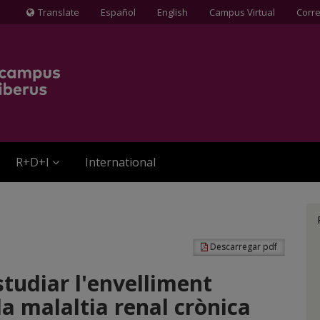
Translate
Español
English
Campus Virtual
Corr
Icona
de
Globus
terraqüi
R+D+I
International
Descarregar pdf
tudiar l'envelliment
a malaltia renal crònica