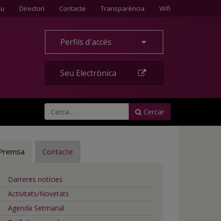
Contacte
eu
Directori
Contacte
Transparència
Wifi
Perfils d'accés
Seu Electrònica
Cercar
Premsa
Contacte
Darreres notícies
Activitats/Novetats
Agenda Setmanal