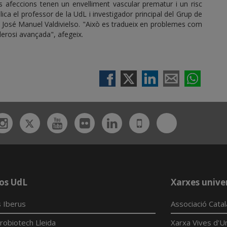
s afeccions tenen un envelliment vascular prematur i un risc
lica el professor de la UdL i investigador principal del Grup de
da, José Manuel Valdivielso. "Això es tradueix en problemes com
clerosi avançada", afegeix.
Twitter
Bluesky
ebook
Instagram
Youtube
Flickr
Linkedin
UdL
App
os UdL
Xarxes univer
 Iberus
Associació Cata
robiotech Lleida
Xarxa Vives d'Un