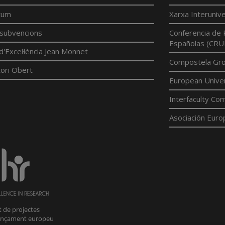
tum
Xarxa Interunive
í subvencions
Conferencia de 
Españolas (CRU
d'Excel·lència Jean Monnet
Compostela Grou
ori Obert
European Univer
Interfaculty Com
Asociación Euro