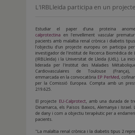
de
L'IRBLleida participa en un project
inicio
Estudiar el paper d'una proteïna anome
calprotectina
en l'envelliment vascular prematur
pacients amb malaltia renal crònica i diabetis tipu
l'objectiu d'un projecte europeu on participa pe
investigador de l'Institut de Recerca Biomèdica de 
(IRBLleida) i la Universitat de Lleida (UdL). La inici
liderada per l'Institut des Maladies Métaboliqu
Cardiovasculaires de Toulouse (França),
emmarcada en la convocatòria
EP PerMed
, cofin
per la Comissió Europea. Compta amb un pressu
219.625.
El projecte
EU-Calprotect
, amb una durada de tr
Dinamarca, els Països Baixos, Alemanya i Israel.
de dany i com a objectiu terapèutic per a endarrerir
pacients.
"La malaltia renal crònica i la diabetis tipus 2 re