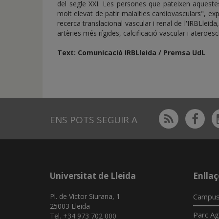
del segle XXI. Les persones que pateixen aqueste
molt elevat de patir malalties cardiovasculars", exp
recerca translacional vascular i renal de l'IRBLlei
artèries més rígides, calcificació vascular i ateroes
Text: Comunicació IRBLleida / Premsa UdL
Rss
Fac
ENS POTS SEGUIR A
Universitat de Lleida
Enllaç
Pl. de Víctor Siurana, 1
Campus
25003 Lleida
Parc Ag
Tel. +34 973 702 000