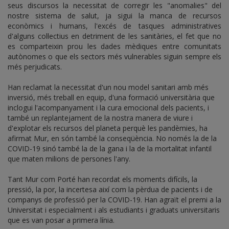
seus discursos la necessitat de corregir les "anomalies" del
nostre sistema de salut, ja sigui la manca de recursos
econòmics i humans, l'excés de tasques administratives
d'alguns col·lectius en detriment de les sanitàries, el fet que no
es comparteixin prou les dades mèdiques entre comunitats
autònomes o que els sectors més vulnerables siguin sempre els
més perjudicats.
Han reclamat la necessitat d'un nou model sanitari amb més
inversió, més treball en equip, d'una formació universitària que
inclogui l'acompanyament i la cura emocional dels pacients, i
també un replantejament de la nostra manera de viure i
d'explotar els recursos del planeta perquè les pandèmies, ha
afirmat Mur, en són també la conseqüència. No només la de la
COVID-19 sinó també la de la gana i la de la mortalitat infantil
que maten milions de persones l'any.
Tant Mur com Porté han recordat els moments difícils, la
pressió, la por, la incertesa així com la pèrdua de pacients i de
companys de professió per la COVID-19. Han agraït el premi a la
Universitat i especialment i als estudiants i graduats universitaris
que es van posar a primera línia.