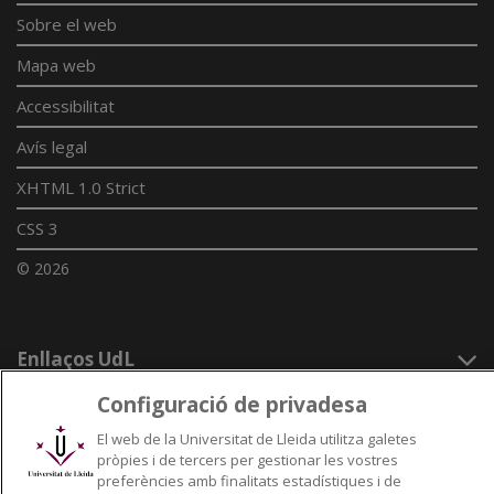
Sobre el web
Mapa web
Accessibilitat
Avís legal
XHTML 1.0 Strict
CSS 3
© 2026
Enllaços UdL
Configuració de privadesa
Xarxes universitàries
El web de la Universitat de Lleida utilitza galetes
pròpies i de tercers per gestionar les vostres
preferències amb finalitats estadístiques i de