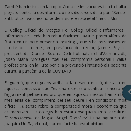
També han insistit en la importància de les vacunes i en treballar
plegats contra la desinformació i els discursos de la por. "Sense
antibiòtics i vacunes no podem viure en societat" ha dit Mur.
El Col·legi Oficial de Metges i el Col·legi Oficial d'Infermeres i
Infermers de Lleida han rebut finalment avui el premi Alfons de
Borja en un acte presencial restringit, que s'ha retransmès en
directe per internet, en presència del rector, Jaume Puy, el
president del Consell Social, Delfí Robinat, i el d'Alumni UdL,
Josep Maria Moragues "pel seu compromís personal i vàlua
professional en la lluita per a la prevenció i l’atenció als pacients
durant la pandèmia de la COVID-19".
El guardó, que enguany arriba a la desena edició, destaca en
aquesta concessió que "és una expressió sentida i sincera de
l’agraïment pel seu esforç que en aquests mesos han arribat
mes enllà del compliment del seu deure i en condicions molt
difícils (...), sense rebre la compensació moral i econòmica que
es mereixen". Els col·legis han estat obsequiats amb l'escultura
El coneixement
de Miguel Ángel González” i una aquarel·la de
Joaquim Ureña, el qual, durant l'acte ha estat pintant.