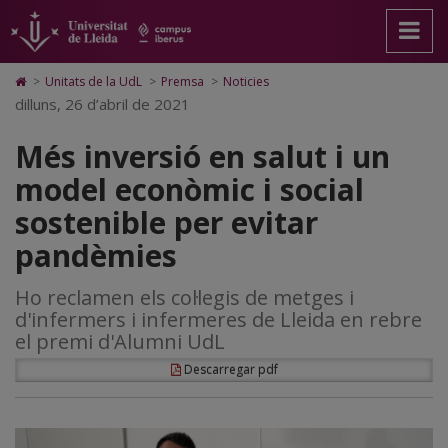
Més
Anar
Anar
Anar
Cerca
Accessibilitat.
a
al
al
Universitat
inversió
la
contingut
Mapa
de
pàgina
principal
Web.
Lleida
en
Icono
>
Unitats de la UdL
>
Premsa
>
Noticies
principal.
de
Universitat
de
dilluns, 26 d’abril de 2021
salut
Universitat
la
de
Home
de
pàgina
Lleida
para
i
Més inversió en salut i un
Lleida
ir
a
un
model econòmic i social
la
página
model
sostenible per evitar
de
inicio
econòmic
pandèmies
i
Ho reclamen els col·legis de metges i
social
d'infermers i infermeres de Lleida en rebre
sostenible
el premi d'Alumni UdL
per
Descarregar pdf
evitar
pandèmies