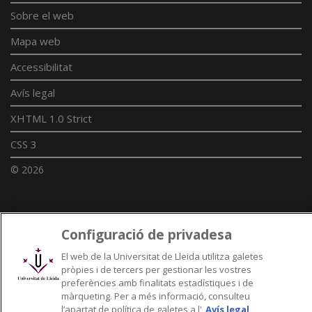
Sobre el web
Mapa web
Accessibilitat
Avís legal
XHTML 1.0 Strict
CSS 3
© 2026
Enllaços UdL
Configuració de privadesa
Xarxes universitàries
El web de la Universitat de Lleida utilitza galetes
pròpies i de tercers per gestionar les vostres
preferències amb finalitats estadístiques i de
màrqueting. Per a més informació, consulteu
l’apartat de política de galetes a l'
Avís legal