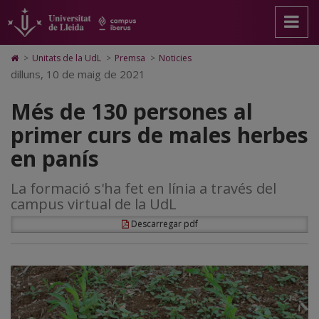
Més
Anar
Anar
Anar
Cerca
Accessibilitat.
a
al
al
Universitat
de
la
contingut
Mapa
de
pàgina
principal
Web.
Lleida
130
Icono
>
Unitats de la UdL
>
Premsa
>
Noticies
principal.
de
Universitat
de
dilluns, 10 de maig de 2021
persones
Universitat
la
de
Home
de
pàgina
Lleida
para
al
Més de 130 persones al
Lleida
ir
a
primer
primer curs de males herbes
la
página
curs
en panís
de
inicio
de
La formació s'ha fet en línia a través del
males
campus virtual de la UdL
herbes
Descarregar pdf
en
panís