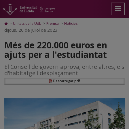
Més
Anar
Anar
Anar
Cerca
Accessibilitat.
a
al
al
Universitat
de
la
contingut
Mapa
de
pàgina
principal
Web.
Lleida
220.000
Icono
>
Unitats de la UdL
>
Premsa
>
Noticies
principal.
de
Universitat
de
dijous, 20 de juliol de 2023
euros
Universitat
la
de
Home
de
pàgina
Lleida
para
en
Més de 220.000 euros en
Lleida
ir
a
ajuts
ajuts per a l'estudiantat
la
página
per
de
El Consell de govern aprova, entre altres, els
inicio
a
d'habitatge i desplaçament
l'estudiantat
Descarregar pdf