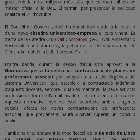
grau amb la nota mitjana més alta que es matriculi en un
màster oficial a la UdL. El termini per presentar la sol·licitud
finalitza el 31 d'octubre.
El Consell de Govern també ha donat llum verda a la creació
d'una nova
càtedra universitat-empresa
el curs vinent. Es
tracta de la Càtedra
Grup Vall Companys
(GVC)–UdL Alimentació
Sostenible, que estarà dirigida pel professor del departament de
Ciència Animal de la UdL, Lorenzo Fraile.
D'altra banda, durant la sessió d'avui s'ha aprovat a la
Normativa per a la selecció i contractació de places de
professorat associat
per adaptar-la a la Llei Orgànica del
Sistema Universitari, que estableix la contractació indefinida
d'aquests docents, sempre i quan es mantingui la seua activitat
professional fora de l'àmbit acadèmic i la docència a impartir.
Aquesta normativa, que ha estat acordada amb els agents
socials, afecta les noves contractacions de professorat
associat, que prèviament haurà d'haver superat un concurs
públic.
També ha tirat endavant la modificació de la
Relació de Llocs
de Treball del PTGAS
(personal tècnic, de gestió,