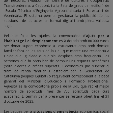
del Rectorat; l'Auditori del Centre de Cultures i Cooperació
Transfronterera, a Cappont; i a la Sala de graus de l'edifici 1 de
l'Escola Tècnica d'Enginyeria Agroalimentària i Forestal i de
Veterinària. El sistema permet gestionar la publicació de les
sessions i de les actes en format digital i amb plena validesa
legal.
Pel que fa a les ajudes, la convocatòria d'
ajuts per a
l'habitatge i el desplaçament
està dotada amb 80.000 euros
per donar suport econòmic a l'estudiantat amb amb domicili
familiar fora de les seus de la UdL que manté una residència a
Lleida o a Igualada o que s’hi desplaça amb freqüència. Les
persones que hi optin han de complir uns requisits acadèmics
(nota d'accés o crèdits superats) i econòmics (no superar el
tram de renda familiar 1 establert per la Generalitat de
Catalunya (beques Equitat) o l'equivalent corresponent a la beca
general del Ministeri d'Educació i Formació Professional.
Aquesta és la convocatòria pròpia de la UdL que rep el major
nombre de sol·licituds, més de 750 sol·licituds cada curs
acadèmic. El termini per a presentar-se restarà obert fins el 31
d'octubre de 2023.
Les beques per a
situacions d'emergència
econòmica, social