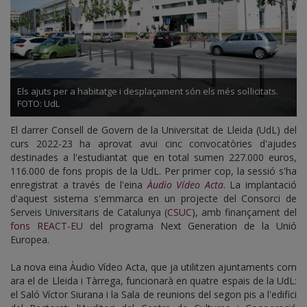
Els ajuts per a habitatge i desplaçament són els més sol·licitats.
FOTO: UdL
El darrer Consell de Govern de la Universitat de Lleida (UdL) del
curs 2022-23 ha aprovat avui cinc convocatòries d'ajudes
destinades a l'estudiantat que en total sumen 227.000 euros,
116.000 de fons propis de la UdL. Per primer cop, la sessió s'ha
enregistrat a través de l'eina
Àudio Vídeo Acta
. La implantació
d'aquest sistema s'emmarca en un projecte del Consorci de
Serveis Universitaris de Catalunya (
CSUC
), amb finançament del
fons REACT-EU
del programa Next Generation de la Unió
Europea.
La nova eina Àudio Vídeo Acta, que ja utilitzen ajuntaments com
ara el de Lleida i Tàrrega, funcionarà en quatre espais de la UdL:
el Saló Víctor Siurana i la Sala de reunions del segon pis a l'edifici