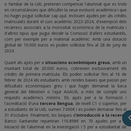
o familiar de la UdL pretenen compensar l'alumnat que es trobi
en circumstàncies que dificultin la seua evolució acadèmica i que
no hagin pogut sol·licitar cap ajut. Inclouen ajudes per als crèdits
matriculats durant el curs acadèmic 2023-2024, d'exempció dels
recàrrecs associats a la morositat econòmica de la matrícula i
d'altres tipus que pugui decidir la Comissió d'afers estudiantils,
com per exemple per a material acadèmic. Amb una dotació
global de 10.000 euros es poden sol·licitar fins al 28 de juny de
2024.
Quant als ajuts per a
situacions econòmiques greus
, amb un
muntant total de 20.000 euros, cobreixen exclusivament els
crèdits de primera matrícula. Els poden sol·licitar fins al 16 de
febrer de 2024 els estudiants amb rendes baixes que passin per
dificultats econòmiques greu i que hagin demanat la beca
general del Ministeri o l'ajut AGAUR, a més de complir uns
requisits acadèmics mínims. Els ajuts per a la formació i
l'acreditació d'una
tercera llengua
, de nivell C1 o superior, per
a estudiants de la UdL sumen 7.000€ i es poden demanar fins el
31 d'octubre. Finalment, les beques d'
introducció a la recerca
Banco Santander repartiran 110.898€ en 70 ajudes per a la
iniciació de l'alumnat en la investigació i 5 per a estudiantat de