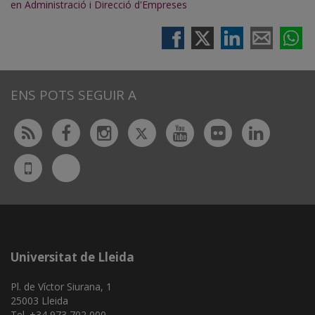
en Administració i Direcció d'Empreses
ENS POTS SEGUIR A
Twitter
Rss
Facebook
Instagram
Youtube
Flickr
Linked
Bluesky
UdL
App
Universitat de Lleida
Pl. de Víctor Siurana, 1
25003 Lleida
Tel. +34 973 702 000