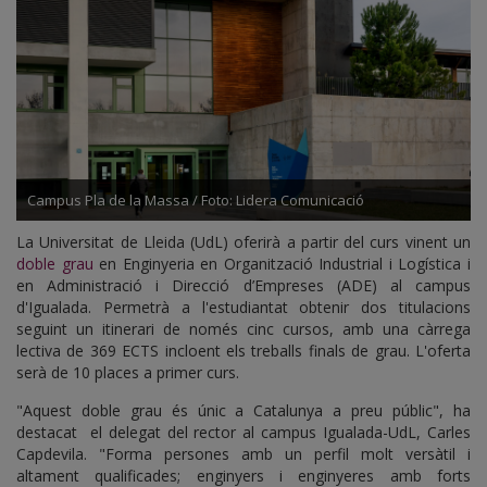
Campus Pla de la Massa / Foto: Lidera Comunicació
La Universitat de Lleida (UdL) oferirà a partir del curs vinent un
doble grau
en Enginyeria en Organització Industrial i Logística i
en Administració i Direcció d’Empreses (ADE) al campus
d'Igualada. Permetrà a l'estudiantat obtenir dos titulacions
seguint un itinerari de només cinc cursos, amb una càrrega
lectiva de 369 ECTS incloent els treballs finals de grau. L'oferta
serà de 10 places a primer curs.
"Aquest doble grau és únic a Catalunya a preu públic", ha
destacat el delegat del rector al campus Igualada-UdL, Carles
Capdevila. "Forma persones amb un perfil molt versàtil i
altament qualificades; enginyers i enginyeres amb forts