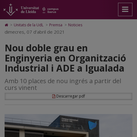
Nou
Anar
Anar
Anar
Cerca
Accessibilitat.
a
al
al
Universitat
doble
la
contingut
Mapa
de
pàgina
principal
Web.
Lleida
grau
Icono
>
Unitats de la UdL
>
Premsa
>
Noticies
principal.
de
Universitat
de
dimecres, 07 d’abril de 2021
en
Universitat
la
de
Home
de
pàgina
Lleida
para
Enginyeria
Nou doble grau en
Lleida
ir
a
en
Enginyeria en Organització
la
página
Organització
Industrial i ADE a Igualada
de
inicio
Industrial
Amb 10 places de nou ingrés a partir del
i
curs vinent
ADE
Descarregar pdf
a
Igualada