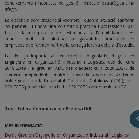
coneixements i habilitats de gestió i direcció estratègica", ha
afegit.
La docència serà presencial –sempre i quan la situació sanitària
ho permeti– i tindrà una orientació pràctica i professional per
facilitar la incorporació de l'estudiantat a l'àmbit laboral. En
aquest sentit, tot l'alumnat té garantides pràctiques en
empreses que formen part de la càrrega lectiva del pla d'estudis.
La UdL ja impartia al seu campus d'Igualada el grau en
Enginyeria en Organització Industrial i Logística des del curs
2018-2019 i el grau en ADE des d'aquest curs 2020-2021, de
manera independent. També hi havia la possibilitat de fer el
doble grau amb la Universitat Oberta de Catalunya (UOC), fent
222 ECTS presencials a la UdL i 132 ECTS online amb la UOC.
Text: Lidera Comunicació / Premsa UdL
MÉS INFORMACIÓ:
Doble Grau en Enginyeria en Organització Industrial i Logística i