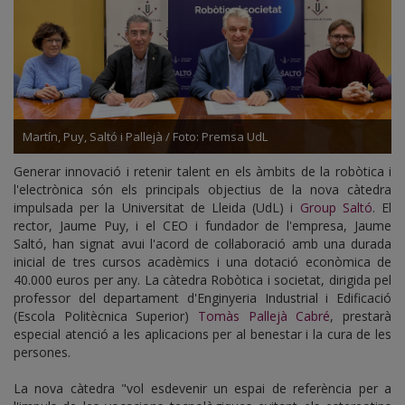
Martín, Puy, Saltó i Pallejà / Foto: Premsa UdL
Generar innovació i retenir talent en els àmbits de la robòtica i
l'electrònica són els principals objectius de la nova càtedra
impulsada per la Universitat de Lleida (UdL) i
Group Saltó
. El
rector, Jaume Puy, i el CEO i fundador de l'empresa, Jaume
Saltó, han signat avui l'acord de col·laboració amb una durada
inicial de tres cursos acadèmics i una dotació econòmica de
40.000 euros per any. La càtedra Robòtica i societat, dirigida pel
professor del departament d'Enginyeria Industrial i Edificació
(Escola Politècnica Superior)
Tomàs Pallejà Cabré
, prestarà
especial atenció a les aplicacions per al benestar i la cura de les
persones.
La nova càtedra "vol esdevenir un espai de referència per a