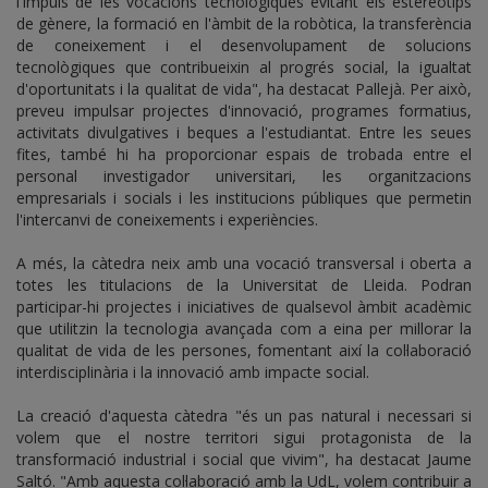
l'impuls de les vocacions tecnològiques evitant els estereotips
de gènere, la formació en l'àmbit de la robòtica, la transferència
de coneixement i el desenvolupament de solucions
tecnològiques que contribueixin al progrés social, la igualtat
d'oportunitats i la qualitat de vida", ha destacat Pallejà. Per això,
preveu impulsar projectes d'innovació, programes formatius,
activitats divulgatives i beques a l'estudiantat. Entre les seues
fites, també hi ha proporcionar espais de trobada entre el
personal investigador universitari, les organitzacions
empresarials i socials i les institucions públiques que permetin
l'intercanvi de coneixements i experiències.
A més, la càtedra neix amb una vocació transversal i oberta a
totes les titulacions de la Universitat de Lleida. Podran
participar-hi projectes i iniciatives de qualsevol àmbit acadèmic
que utilitzin la tecnologia avançada com a eina per millorar la
qualitat de vida de les persones, fomentant així la col·laboració
interdisciplinària i la innovació amb impacte social.
La creació d'aquesta càtedra "és un pas natural i necessari si
volem que el nostre territori sigui protagonista de la
transformació industrial i social que vivim", ha destacat Jaume
Saltó. "Amb aquesta col·laboració amb la UdL, volem contribuir a