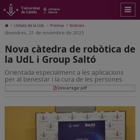
Nova
Anar
Anar
Anar
Cerca
Accessibilitat.
a
al
al
Universitat
càtedra
la
contingut
Mapa
de
pàgina
principal
Web.
Lleida
de
Icono
>
Unitats de la UdL
>
Premsa
>
Noticies
principal.
de
Universitat
de
divendres, 21 de novembre de 2025
robòtica
Universitat
la
de
Home
de
pàgina
Lleida
para
de
Nova càtedra de robòtica de
Lleida
ir
a
la
la UdL i Group Saltó
la
página
UdL
de
Orientada especialment a les aplicacions
inicio
i
per al benestar i la cura de les persones
Group
Descarregar pdf
Saltó