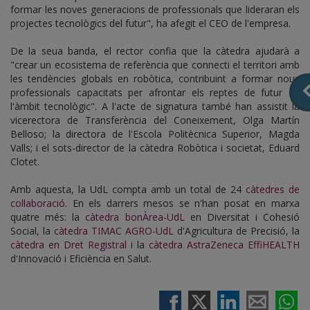
formar les noves generacions de professionals que lideraran els
projectes tecnològics del futur", ha afegit el CEO de l'empresa.
De la seua banda, el rector confia que la càtedra ajudarà a
"crear un ecosistema de referència que connecti el territori amb
les tendències globals en robòtica, contribuint a formar nous
professionals capacitats per afrontar els reptes de futur en
l'àmbit tecnològic". A l'acte de signatura també han assistit la
vicerectora de Transferència del Coneixement, Olga Martín
Belloso; la directora de l'Escola Politècnica Superior, Magda
Valls; i el sots-director de la càtedra Robòtica i societat, Eduard
Clotet.
Amb aquesta, la UdL compta amb un total de 24
càtedres de
col·laboració
. En els darrers mesos se n'han posat en marxa
quatre més: la
càtedra bonÀrea-UdL
en Diversitat i Cohesió
Social, la
càtedra TIMAC AGRO-UdL
d'Agricultura de Precisió, la
càtedra en Dret Registral
i la
càtedra AstraZeneca EffiHEALTH
d'Innovació i Eficiència en Salut.