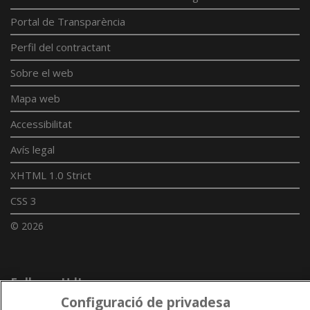
Portal de Transparència
Perfil del contractant
Sobre el web
Mapa web
Accessibilitat
Avís legal
XHTML 1.0 Strict
CSS 3
© 2026
Enllaços UdL
Configuració de privadesa