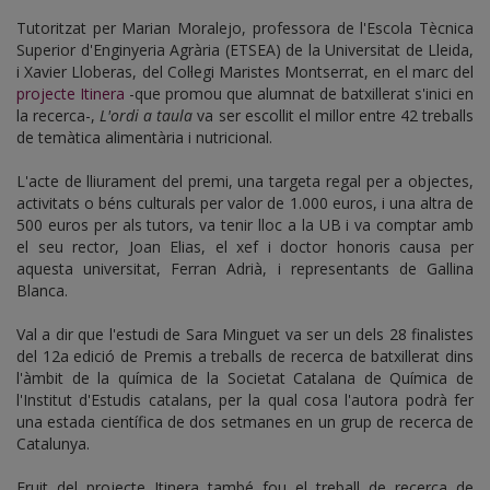
Tutoritzat per Marian Moralejo, professora de l'Escola Tècnica
Superior d'Enginyeria Agrària (ETSEA) de la Universitat de Lleida,
i Xavier Lloberas, del Col·legi Maristes Montserrat, en el marc del
projecte Itinera
-que promou que alumnat de batxillerat s'inici en
la recerca-,
L'ordi a taula
va ser escollit el millor entre 42 treballs
de temàtica alimentària i nutricional.
L'acte de lliurament del premi, una targeta regal per a objectes,
activitats o béns culturals per valor de 1.000 euros, i una altra de
500 euros per als tutors, va tenir lloc a la UB i va comptar amb
el seu rector, Joan Elias, el xef i doctor honoris causa per
aquesta universitat, Ferran Adrià, i representants de Gallina
Blanca.
Val a dir que l'estudi de Sara Minguet va ser un dels 28 finalistes
del 12a edició de Premis a treballs de recerca de batxillerat dins
l'àmbit de la química de la Societat Catalana de Química de
l'Institut d'Estudis catalans, per la qual cosa l'autora podrà fer
una estada científica de dos setmanes en un grup de recerca de
Catalunya.
Fruit del projecte Itinera també fou el treball de recerca de