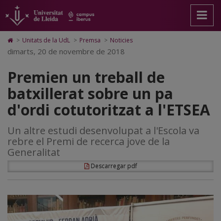
Premien
Anar
Anar
Anar
Cerca
Accessibilitat.
a
al
al
Universitat
un
la
contingut
Mapa
de
pàgina
principal
Web.
Lleida
treball
Icono
>
Unitats de la UdL
>
Premsa
>
Noticies
principal.
de
Universitat
de
dimarts, 20 de novembre de 2018
de
Universitat
la
de
Home
de
pàgina
Lleida
para
batxillerat
Premien un treball de
Lleida
ir
a
sobre
batxillerat sobre un pa
la
página
un
d'ordi cotutoritzat a l'ETSEA
de
inicio
pa
Un altre estudi desenvolupat a l'Escola va
d'ordi
rebre el Premi de recerca jove de la
cotutoritzat
Generalitat
a
Descarregar pdf
l'ETSEA