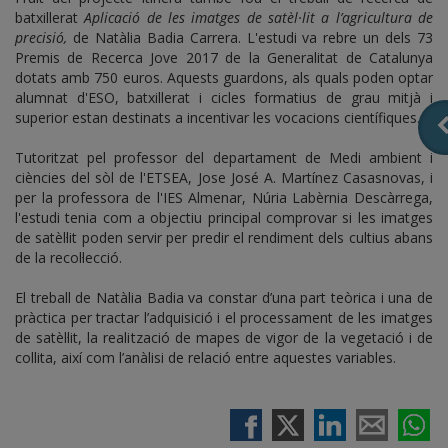
batxillerat
Aplicació de les imatges de satèl·lit a l’agricultura de
precisió,
de Natàlia Badia Carrera. L'estudi va rebre un dels 73
Premis de Recerca Jove 2017 de la Generalitat de Catalunya
dotats amb 750 euros. Aquests guardons, als quals poden optar
alumnat d'ESO, batxillerat i cicles formatius de grau mitjà i
superior estan destinats a incentivar les vocacions científiques.
Tutoritzat pel professor del departament de Medi ambient i
ciències del sòl de l'ETSEA, Jose José A. Martínez Casasnovas, i
per la professora de l'IES Almenar, Núria Labèrnia Descàrrega,
l'estudi tenia com a objectiu principal comprovar si les imatges
de satèl·lit poden servir per predir el rendiment dels cultius abans
de la recol·lecció.
El treball de Natàlia Badia va constar d’una part teòrica i una de
pràctica per tractar l’adquisició i el processament de les imatges
de satèl·lit, la realització de mapes de vigor de la vegetació i de
collita, així com l’anàlisi de relació entre aquestes variables.