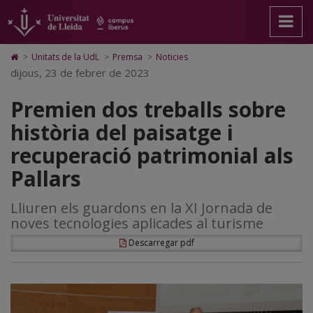
Premien
Anar
Anar
Anar
Cerca
Accessibilitat.
a
al
al
Universitat
dos
la
contingut
Mapa
de
pàgina
principal
Web.
Lleida
treballs
Icono
>
Unitats de la UdL
>
Premsa
>
Noticies
principal.
de
Universitat
de
dijous, 23 de febrer de 2023
sobre
Universitat
la
de
Home
de
pàgina
Lleida
para
història
Premien dos treballs sobre
Lleida
ir
a
del
història del paisatge i
la
página
paisatge
recuperació patrimonial als
de
inicio
i
Pallars
recuperació
Lliuren els guardons en la XI Jornada de
patrimonial
noves tecnologies aplicades al turisme
als
Descarregar pdf
Pallars