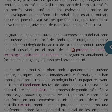
territori, la població de la Vall i la implicació de l'administració és
no només viable sinó que pot esdevenir un motor de
desenvolupament econòmic. Els treballs han estat tutoritzats
per Oscar Jané Checa (UAB) pel que fa al TFG, i per Montserrat
Salvà Caterineu (Universitat de Barcelona) pel que fa al TFM.
Els guardons han estat lliurats per la vicepresidenta del Patronat
de Turisme de la Diputació de Lleida, Rosa Pujol, i pel director
de la càtedra i degà de la Facultat de Dret, Economia i Turisme,
Eduard Cristòbal en el marc de la
Jornada de noves
tecnologies aplicades al turisme
que organitza anualment la
facultat i que enguany ja passa per l'onzena edició.
La sessió de matí s'ha obert amb experiències de turisme
interior, en aquest cas relacionades amb el formatge, que han
donat pas a projectes on la tecnologia hi té un paper rellevant.
Es tracta d'
Ebrelumen
festival de videomapping i natura de la
ribera d'Ebre i de
Ludi Artis
, una empresa de gamificació turística
amb
escape rooms
i gimcanes. Per la tarda serà el torn de la
plataforma en línia d'experiències turístiques arreu del món en
castellà
Civitatis
, mentre que la jornada es tanca amb una
conferència sobre la responsabilitat social de les empreses