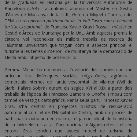
de la graduada en Història per la Universitat Autònoma de
Barcelona (UAB) i actualment alumna del Màster en Gestió
d'Àrees de Muntanya de la UdL, Gemma Miquel i Torres, i del
TFM:
La recuperació patrimonial de la Vall Fosca com a element
turístic excepcional
, de Francesc Xavier Gras i Rossell, màster en
Gestió d'Àrees de Muntanya per la UdL. Amb aquests premis la
càtedra vol reconèixer els millors treballs de recerca de
l'alumnat universitari que tinguin com a aspecte principal el
turisme a les terres d'interior i de muntanya de la demarcació de
Lleida amb l'objectiu de potenciar-lo.
Gemma Miquel ha documentat l'evolució dels camins que van
articular les dinàmiques socials, migratòries, agràries i
comercials internes de l'antic vescomtat de Vilamur (Vall de
Siarb, Pallars Sobirà) durant els segles XVI al XIX a partir dels
treballs de l'època de Francisco Zamora o Onofre Timbau com
també de vestigis cartogràfics. Per la seua part, Francesc Xavier
Gras, s'ha centrat en projectes turístics de recuperació
patrimonial com el de l'Hospital de Cartró, amb un procés de
participació ciutadana en marxa, i el ja consolidat de la història
de la hidroelectricitat al Parc nacional d'Aigüestortes i el seu
entorn. Gras conclou que aquest model de turisme de
proximitat, sostenible, i respectuós amb el medi, els agents del