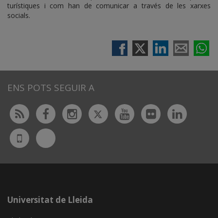
turístiques i com han de comunicar a través de les xarxes
socials.
ENS POTS SEGUIR A
Twitter
Rss
Facebook
Instagram
Youtube
Flickr
Linked
Bluesky
UdL
App
Universitat de Lleida