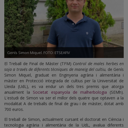
soja
Genís Simon Miquel. FOTO: ETSEAFIV
El Treball de Final de Màster (TFM)
Control de males herbes en
soja a través de diferents tècniques de maneig del cultiu,
de Genís
Simon Miquel, graduat en Enginyeria agrària i alimentària i
màster en Protecció integrada de cultius per la Universitat de
Lleida (UdL), es va endur un dels tres premis que atorga
anualment la
Societat espanyola de malherbologia
(SEMh).
L'estudi de Simon va ser el millor dels quatre que optaven a la
modalitat A de treballs de final de grau i de màster, dotat amb
700 euros.
El treball de Simon, actualment cursant el doctorat en Ciència i
tecnologia agrària i alimentària de la UdL, avalua diferents