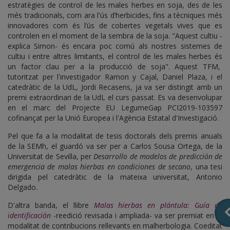
estratègies de control de les males herbes en soja, des de les
més tradicionals, com ara l'ús d’herbicides, fins a tècniques més
innovadores com és l’ús de cobertes vegetals vives que es
controlen en el moment de la sembra de la soja. "Aquest cultiu -
explica Simon- és encara poc comú als nostres sistemes de
cultiu i entre altres limitants, el control de les males herbes és
un factor clau per a la producció de soja". Aquest TFM,
tutoritzat per l'investigador Ramon y Cajal, Daniel Plaza, i el
catedràtic de la UdL, Jordi Recasens, ja va ser distingit amb un
premi extraordinari de la UdL el curs passat. Es va desenvolupar
en el marc del Projecte EU LegumeGap PCI2019-103597
cofinançat per la Unió Europea i l'Agència Estatal d'Investigació.
Pel que fa a la modalitat de tesis doctorals dels premis anuals
de la SEMh, el guardó va ser per a Carlos Sousa Ortega, de la
Universitat de Sevilla, per
Desarrollo de modelos de predicción de
emergencia de malas hierbas en condiciones de secano
, una tesi
dirigida pel catedràtic de la mateixa universitat, Antonio
Delgado.
D'altra banda, el llibre
Malas hierbas en plántula: Guía de
identificación
-reedició revisada i ampliada- va ser premiat en la
modalitat de contribucions rellevants en malherbologia. Coeditat