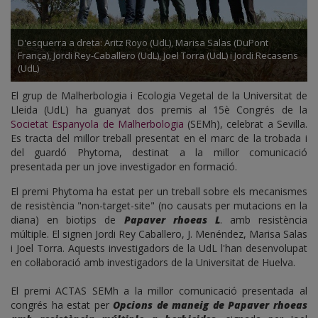
D'esquerra a dreta: Aritz Royo (UdL), Marisa Salas (DuPont
França), Jordi Rey-Caballero (UdL), Joel Torra (UdL) i Jordi Recasens
(UdL)
El grup de Malherbologia i Ecologia Vegetal de la Universitat de
Lleida (UdL) ha guanyat dos premis al 15è Congrés de la
Societat Espanyola de Malherbologia
(SEMh), celebrat a Sevilla.
Es tracta del millor treball presentat en el marc de la trobada i
del guardó Phytoma, destinat a la millor comunicació
presentada per un jove investigador en formació.
El premi Phytoma ha estat per un treball sobre els mecanismes
de resistència "non-target-site" (no causats per mutacions en la
diana) en biotips de
Papaver rhoeas L
. amb resistència
múltiple. El signen Jordi Rey Caballero, J. Menéndez, Marisa Salas
i Joel Torra. Aquests investigadors de la UdL l'han desenvolupat
en col·laboració amb investigadors de la Universitat de Huelva.
El premi ACTAS SEMh a la millor comunicació presentada al
congrés ha estat per
Opcions de maneig de Papaver rhoeas