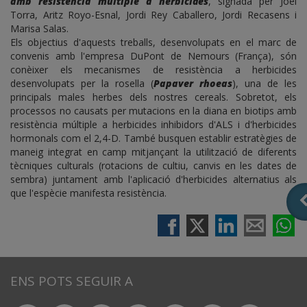
amb resistència múltiple a herbicides
, signada per Joel
Torra, Aritz Royo-Esnal, Jordi Rey Caballero, Jordi Recasens i
Marisa Salas.
Els objectius d'aquests treballs, desenvolupats en el marc de
convenis amb l'empresa DuPont de Nemours (França), són
conèixer els mecanismes de resistència a herbicides
desenvolupats per la rosella (
Papaver rhoeas
), una de les
principals males herbes dels nostres cereals. Sobretot, els
processos no causats per mutacions en la diana en biotips amb
resistència múltiple a herbicides inhibidors d'ALS i d'herbicides
hormonals com el 2,4-D. També busquen establir estratègies de
maneig integrat en camp mitjançant la utilització de diferents
tècniques culturals (rotacions de cultiu, canvis en les dates de
sembra) juntament amb l'aplicació d'herbicides alternatius als
que l'espècie manifesta resistència.
ENS POTS SEGUIR A