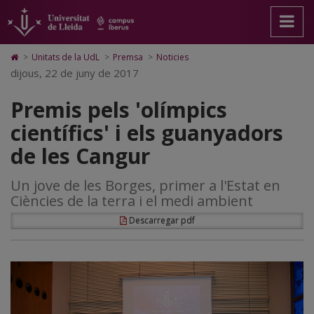
Premis
Anar
Anar
Anar
Cerca
Accessibilitat.
a
al
al
Universitat
pels
la
contingut
Mapa
de
pàgina
principal
Web.
Lleida
'olímpics
Icono
>
Unitats de la UdL
>
Premsa
>
Noticies
principal.
de
Universitat
de
dijous, 22 de juny de 2017
científics'
Universitat
la
de
Home
de
pàgina
Lleida
para
i
Premis pels 'olímpics
Lleida
ir
a
els
científics' i els guanyadors
la
página
guanyadors
de les Cangur
de
inicio
de
Un jove de les Borges, primer a l'Estat en
les
Ciències de la terra i el medi ambient
Cangur
Descarregar pdf