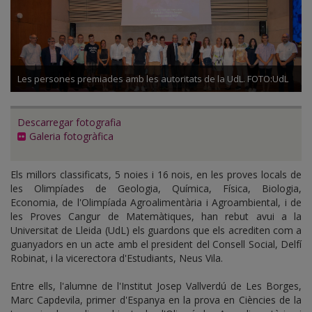
Les persones premiades amb les autoritats de la UdL. FOTO:UdL
Descarregar fotografia
Galeria fotogràfica
Els millors classificats, 5 noies i 16 nois, en les proves locals de
les Olimpíades de Geologia, Química, Física, Biologia,
Economia, de l'Olimpíada Agroalimentària i Agroambiental, i de
les Proves Cangur de Matemàtiques, han rebut avui a la
Universitat de Lleida (UdL) els guardons que els acrediten com a
guanyadors en un acte amb el president del Consell Social, Delfí
Robinat, i la vicerectora d'Estudiants, Neus Vila.
Entre ells, l'alumne de l'Institut Josep Vallverdú de Les Borges,
Marc Capdevila, primer d'Espanya en la prova en Ciències de la