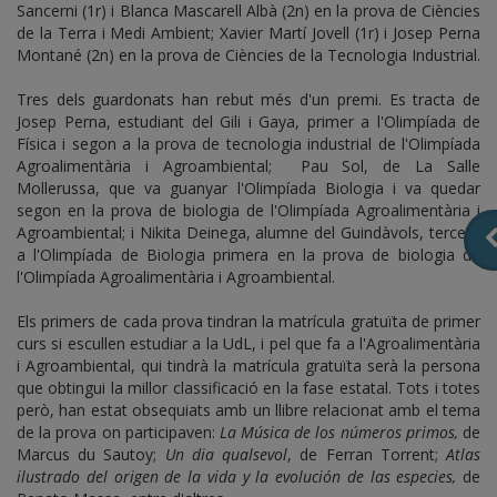
Sancerni (1r) i Blanca Mascarell Albà (2n) en la prova de Ciències
de la Terra i Medi Ambient; Xavier Martí Jovell (1r) i Josep Perna
Montané (2n) en la prova de Ciències de la Tecnologia Industrial.
Tres dels guardonats han rebut més d'un premi. Es tracta de
Josep Perna, estudiant del Gili i Gaya, primer a l'Olimpíada de
Física i segon a la prova de tecnologia industrial de l'Olimpíada
Agroalimentària i Agroambiental; Pau Sol, de La Salle
Mollerussa, que va guanyar l'Olimpíada Biologia i va quedar
segon en la prova de biologia de l'Olimpíada Agroalimentària i
Agroambiental; i Nikita Deinega, alumne del Guindàvols, tercera
a l'Olimpíada de Biologia primera en la prova de biologia de
l'Olimpíada Agroalimentària i Agroambiental.
Els primers de cada prova tindran la matrícula gratuïta de primer
curs si escullen estudiar a la UdL, i pel que fa a l'Agroalimentària
i Agroambiental, qui tindrà la matrícula gratuïta serà la persona
que obtingui la millor classificació en la fase estatal. Tots i totes
però, han estat obsequiats amb un llibre relacionat amb el tema
de la prova on participaven:
La Música de los números primos,
de
Marcus du Sautoy;
Un dia qualsevol
, de Ferran Torrent;
Atlas
ilustrado del origen de la vida y la evolución de las especies,
de