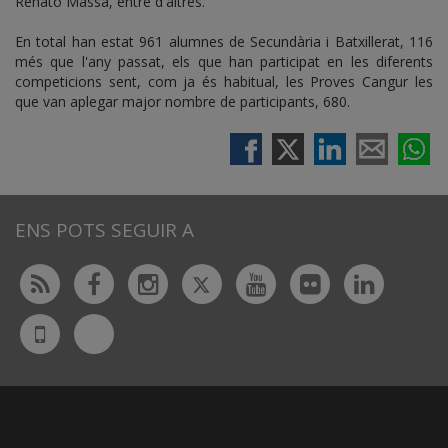
Renato Massa, entre d'altres.
En total han estat 961 alumnes de Secundària i Batxillerat, 116
més que l'any passat, els que han participat en les diferents
competicions sent, com ja és habitual, les Proves Cangur les
que van aplegar major nombre de participants, 680.
ENS POTS SEGUIR A
Twitter
Rss
Facebook
Instagram
Youtube
Flickr
Linked
Bluesky
UdL
App