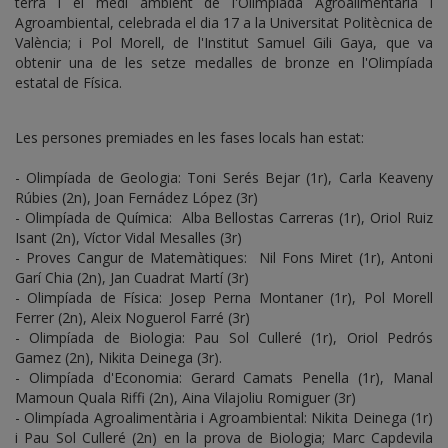
terra i el medi ambient de l'Olimpíada Agroalimentària i
Agroambiental, celebrada el dia 17 a la Universitat Politècnica de
València; i Pol Morell, de l'Institut Samuel Gili Gaya, que va
obtenir una de les setze medalles de bronze en l'Olimpíada
estatal de Física.
Les persones premiades en les fases locals han estat:
- Olimpíada de Geologia: Toni Serés Bejar (1r), Carla Keaveny
Rúbies (2n), Joan Fernádez López (3r)
- Olimpíada de Química: Alba Bellostas Carreras (1r), Oriol Ruiz
Isant (2n), Víctor Vidal Mesalles (3r)
- Proves Cangur de Matemàtiques: Nil Fons Miret (1r), Antoni
Garí Chia (2n), Jan Cuadrat Martí (3r)
- Olimpíada de Física: Josep Perna Montaner (1r), Pol Morell
Ferrer (2n), Aleix Noguerol Farré (3r)
- Olimpíada de Biologia: Pau Sol Culleré (1r), Oriol Pedrós
Gamez (2n), Nikita Deinega (3r).
- Olimpíada d'Economia: Gerard Camats Penella (1r), Manal
Mamoun Quala Riffi (2n), Aina Vilajoliu Romiguer (3r)
- Olimpíada Agroalimentària i Agroambiental: Nikita Deinega (1r)
i Pau Sol Culleré (2n) en la prova de Biologia; Marc Capdevila