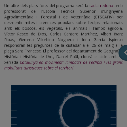
Un altre dels plats forts del programa serà la
taula redona
amb
professorat de l'Escola Tècnica Superior d'Enginyeria
Agroalimentària i Forestal i de Veterinària (ETSEAFiV) per
desmentir mites i creences populars sobre l'eclipsi relacionats
amb els boscos, els vegetals, els animals i l'àmbit agrícola.
Víctor Resco de Dios, Carlos Cantero Martínez, Albert Ibarz
Ribas, Gemma Villorbina Noguera i Irina García Ispierto
respondran les preguntes de la ciutadania el 26 de maig a la
plaça Sant Francesc. El professor del departament de Geografia,
Història i Història de l'Art, Daniel Paül, clourà el cicle amb la
xerrada
Catalunya en moviment: l'impacte de l'eclipsi i les grans
mobilitats turístiques sobre el territori
.