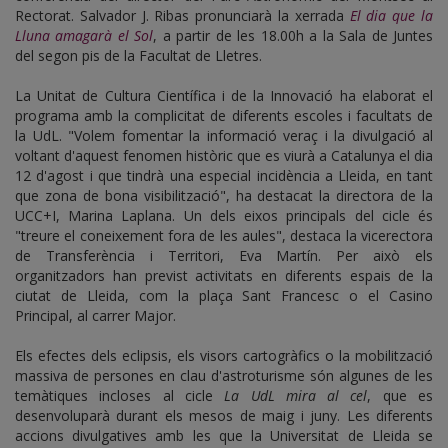
Rectorat. Salvador J. Ribas pronunciarà la xerrada
El dia que la
Lluna amagarà el Sol
, a partir de les 18.00h a la Sala de Juntes
del segon pis de la Facultat de Lletres.
La Unitat de Cultura Científica i de la Innovació ha elaborat el
programa amb la complicitat de diferents escoles i facultats de
la UdL. "Volem fomentar la informació veraç i la divulgació al
voltant d'aquest fenomen històric que es viurà a Catalunya el dia
12 d'agost i que tindrà una especial incidència a Lleida, en tant
que zona de bona visibilització", ha destacat la directora de la
UCC+I, Marina Laplana. Un dels eixos principals del cicle és
"treure el coneixement fora de les aules", destaca la vicerectora
de Transferència i Territori, Eva Martín. Per això els
organitzadors han previst activitats en diferents espais de la
ciutat de Lleida, com la plaça Sant Francesc o el Casino
Principal, al carrer Major.
Els efectes dels eclipsis, els visors cartogràfics o la mobilització
massiva de persones en clau d'astroturisme són algunes de les
temàtiques incloses al cicle
La UdL mira al cel
, que es
desenvoluparà durant els mesos de maig i juny. Les diferents
accions divulgatives amb les que la Universitat de Lleida se