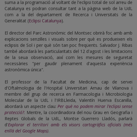
suma a la programació al voltant de l'eclipsi total de sol arreu de
Catalunya es podran consultar tant a la pàgina web de la UdL
com a la del departament de Recerca i Universitats de la
Generalitat (
Eclipsi Catalunya
).
El director del Parc Astronòmic del Montsec obrirà foc amb amb
explicacions senzilles i visuals sobre per què es produeixen els
eclipsis de Sol i per què són tan poc freqüents. Salvador J. Ribas
també abordarà les particularitats del 12 d'agost i les limitacions
de la seua observació, així com les mesures de seguretat
necessàries "per gaudir plenament d'aquesta experiència
astronòmica única".
El professor de la Facultat de Medicina, cap de servei
d'Oftalmologia de l'Hospital Universitari Arnau de Vilanova i
membre del grup de recerca en Farmacologia i Microbiologia
Molecular de la UdL i l'IRBLleida, Valentín Huerva Escanilla,
abordarà un aspecte clau:
Per què no podem mirar l’eclipsi sense
protecció?
. Mentre, la coordinadora del nou Grau en Geografia i
Reptes Globals de la UdL, Montse Guerrero Lladós, parlarà
d'
Explorar el territori amb els visors cartogràfics oficials (més
enllà del Google Maps)
.