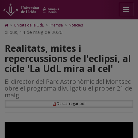
Realitats,
Anar
Anar
Anar
Cerca
Accessibilitat.
a
al
al
Universitat
mites
la
contingut
Mapa
de
pàgina
principal
Web.
Lleida
i
Icono
>
Unitats de la UdL
>
Premsa
>
Noticies
principal.
de
Universitat
de
dijous, 14 de maig de 2026
repercussions
Universitat
la
de
Home
de
pàgina
Lleida
para
de
Realitats, mites i
Lleida
ir
a
l'eclipsi,
repercussions de l'eclipsi, al
la
página
al
cicle 'La UdL mira al cel'
de
inicio
cicle
El director del Parc Astronòmic del Montsec
'La
obre el programa divulgatiu el proper 21 de
UdL
maig
mira
Descarregar pdf
al
cel'